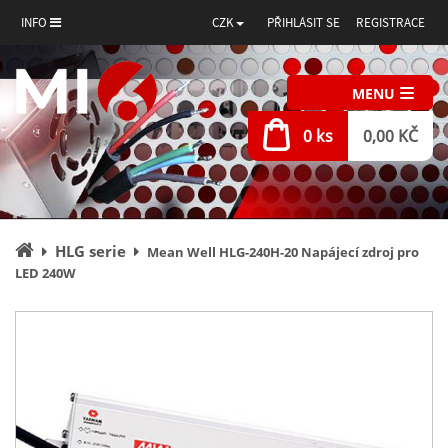
INFO
CZK
PŘIHLÁSIT SE
REGISTRACE
MENU
0 ks
0,00 KČ
Úvodní
HLG serie
Mean Well HLG-240H-20 Napájecí zdroj pro
stránka
LED 240W