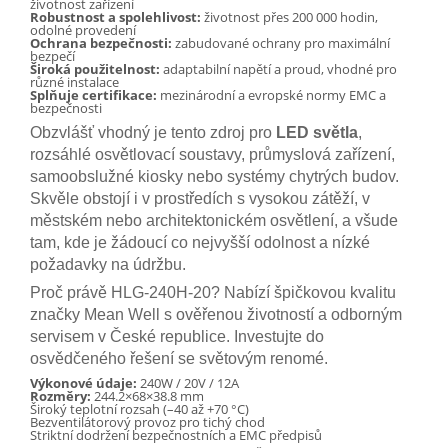
životnost zařízení
Robustnost a spolehlivost:
životnost přes 200 000 hodin,
odolné provedení
Ochrana bezpečnosti:
zabudované ochrany pro maximální
bezpečí
Široká použitelnost:
adaptabilní napětí a proud, vhodné pro
různé instalace
Splňuje certifikace:
mezinárodní a evropské normy EMC a
bezpečnosti
Obzvlášť vhodný je tento zdroj pro
LED světla
,
rozsáhlé osvětlovací soustavy, průmyslová zařízení,
samoobslužné kiosky nebo systémy chytrých budov.
Skvěle obstojí i v prostředích s vysokou zátěží, v
městském nebo architektonickém osvětlení, a všude
tam, kde je žádoucí co nejvyšší odolnost a nízké
požadavky na údržbu.
Proč právě HLG-240H-20? Nabízí špičkovou kvalitu
značky Mean Well s ověřenou životností a odborným
servisem v České republice. Investujte do
osvědčeného řešení se světovým renomé.
Výkonové údaje:
240W / 20V / 12A
Rozměry:
244.2×68×38.8 mm
Široký teplotní rozsah (–40 až +70 °C)
Bezventilátorový provoz pro tichý chod
Striktní dodržení bezpečnostních a EMC předpisů