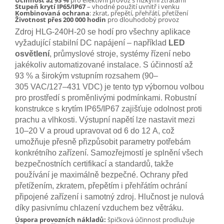
Účinnost až 93 %
pro efektivní provoz s nízkými ztrátami
Stupeň krytí IP65/IP67
– vhodné použití uvnitř i venku
Kombinovaná ochrana
: zkrat, přepětí, přehřátí, přetížení
Životnost přes 200 000 hodin
pro dlouhodobý provoz
Zdroj HLG-240H-20 se hodí pro všechny aplikace
vyžadující stabilní DC napájení – například
LED
osvětlení
, průmyslové stroje, systémy řízení nebo
jakékoliv automatizované instalace. S účinností až
93 % a širokým vstupním rozsahem (90–
305 VAC/127–431 VDC) je tento typ výbornou volbou
pro prostředí s proměnlivými podmínkami. Robustní
konstrukce s krytím IP65/IP67 zajišťuje odolnost proti
prachu a vlhkosti. Výstupní napětí lze nastavit mezi
10–20 V a proud upravovat od 6 do 12 A, což
umožňuje přesně přizpůsobit parametry potřebám
konkrétního zařízení. Samozřejmostí je splnění všech
bezpečnostních certifikací a standardů, takže
používání je maximálně bezpečné. Ochrany před
přetížením, zkratem, přepětím i přehřátím ochrání
připojené zařízení i samotný zdroj. Hlučnost je nulová
díky pasivnímu chlazení vzduchem bez větráku.
Úspora provozních nákladů:
špičková účinnost prodlužuje