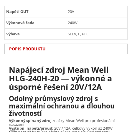
Napětí OUT
20V
Výkonová řada
240W
Výbava
SELV, F, PFC
POPIS PRODUKTU
Napájecí zdroj Mean Well
HLG-240H-20 — výkonné a
úsporné řešení 20V/12A
Odolný průmyslový zdroj s
maximální ochranou a dlouhou
životností
Výkonný spínaný zdroj
značky Mean Well pro profesionální
nasazení
Výstupní napětí/proud:
20V / 12A, celkový výkon až 240W