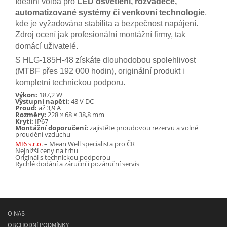
Ideální volba pro
LED osvětlení, rozvaděče,
automatizované systémy či venkovní technologie
,
kde je vyžadována stabilita a bezpečnost napájení.
Zdroj ocení jak profesionální montážní firmy, tak
domácí uživatelé.
S HLG-185H-48 získáte dlouhodobou spolehlivost
(MTBF přes 192 000 hodin), originální produkt i
kompletní technickou podporu.
Výkon:
187,2 W
Výstupní napětí:
48 V DC
Proud:
až 3,9 A
Rozměry:
228 × 68 × 38,8 mm
Krytí:
IP67
Montážní doporučení:
zajistěte proudovou rezervu a volné
proudění vzduchu
MI6 s.r.o.
– Mean Well specialista pro ČR
Nejnižší ceny na trhu
Originál s technickou podporou
Rychlé dodání a záruční i pozáruční servis
O NÁS
OBCHODNÍ PODMÍNKY