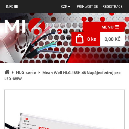
INFO
CZK
PŘIHLÁSIT SE
REGISTRACE
MENU
0 ks
0,00 KČ
Úvodní
HLG serie
Mean Well HLG-185H-48 Napájecí zdroj pro
stránka
LED 185W