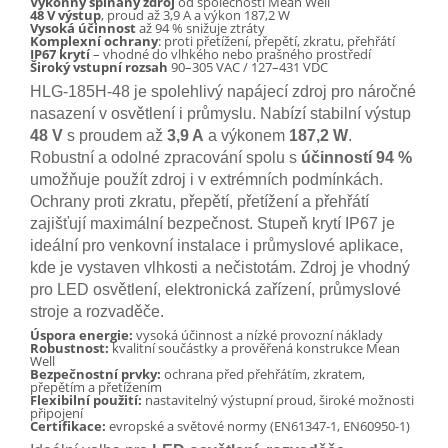
Výkonný spínaný zdroj
od společnosti Mean Well
48 V výstup
, proud až 3,9 A a výkon 187,2 W
Vysoká účinnost
až 94 % snižuje ztráty
Komplexní ochrany
: proti přetížení, přepětí, zkratu, přehřátí
IP67 krytí
– vhodné do vlhkého nebo prašného prostředí
Široký vstupní rozsah
90–305 VAC / 127–431 VDC
HLG-185H-48 je spolehlivý napájecí zdroj pro náročné
nasazení v osvětlení i průmyslu. Nabízí stabilní výstup
48 V
s proudem až
3,9 A
a výkonem
187,2 W
.
Robustní a odolné zpracování spolu s
účinností 94 %
umožňuje použít zdroj i v extrémních podmínkách.
Ochrany proti zkratu, přepětí, přetížení a přehřátí
zajišťují maximální bezpečnost. Stupeň krytí IP67 je
ideální pro venkovní instalace i průmyslové aplikace,
kde je vystaven vlhkosti a nečistotám. Zdroj je vhodný
pro LED osvětlení, elektronická zařízení, průmyslové
stroje a rozvaděče.
Úspora energie:
vysoká účinnost a nízké provozní náklady
Robustnost:
kvalitní součástky a prověřená konstrukce Mean
Well
Bezpečnostní prvky:
ochrana před přehřátím, zkratem,
přepětím a přetížením
Flexibilní použití:
nastavitelný výstupní proud, široké možnosti
připojení
Certifikace:
evropské a světové normy (EN61347-1, EN60950-1)