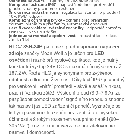
Účinnost až 93,5 %
– úsporný provoz, nízké ztráty
Kompletní ochrana IP67
– naprostá odolnost proti vodě i
prachu, vhodný pro interiér i exteriér
Široké možnosti stmívání
– regulace konstantního proudu (1–
10 V, PWM, odpor)
Komplexní ochranné prvky
– ochrana před přehřátím,
zkratem, přepětím a přetížením, automatické obnovení
Certifikace v oblasti světelné techniky
– odpovídá normám
EN61347, EN55015 a dalším
Jednoduchá montáž a spolehlivost
– robustní konstrukce,
záruka 5 let
HLG-185H-24B
patří mezi přední
spínané napájecí
zdroje
značky Mean Well a je určen pro
LED
osvětlení
i různé průmyslové aplikace, kde je nutný
konstantní výstup 24V DC s maximálním výkonem až
187,2 W. Řada HLG je synonymem pro zvýšenou
odolnost a dlouhou životnost. Díky krytí IP67 je vhodný
pro venkovní i vnitřní prostředí – skvěle snáší vlhkost,
prach i fyzickou zátěž. Výstupní proud (3,9–7,8 A) lze
přizpůsobit pomocí vedení signálního kabelu a snadno
tak nastavit jas LED zařízení či panelů. Vyznačuje se
tichým pasivním chlazením bez ventilátoru, vysokou
účinností a širokým rozsahem vstupního napětí (90–
305 VAC), což jej činí univerzálně použitelným pro
průmysl i domácnosti.