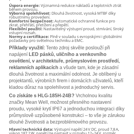
Úspora energie:
Významná redukce nákladů a teplotních ztrát
během provozu.
Výborná spolehlivost:
Dlouhá životnost, vysoká MTBF díky
robustnímu provedení.
Komfortní bezpečnost:
Automatické ochranné funkce pro
zkrat, přehřátí, přetížení a přepětí.
Flexibilní použití:
Nastavitelný výstupní proud, stmívání, široký
vstupní rozsah.
Normy a certifikace:
Plně v souladu s evropskými i globálními
požadavky pro světelnou techniku a EMC.
Příklady využití:
Tento zdroj skvěle poslouží při
napájení
LED pásků, uličního a venkovního
osvětlení, v architektuře, průmyslovém prostředí,
reklamních aplikacích
a všude tam, kde je zásadní
dlouhá životnost a maximální odolnost. Je oblíbený u
projektantů, výrobních firem i domácích uživatelů, kteří
kladou důraz na spolehlivost a jednoduchý servis.
Co získáte s HLG-185H-24B?
Vrcholnou kvalitu
značky Mean Well, možnost přesného nastavení
proudu, vysoké krytí IP67 a jednoduchou integraci díky
průmyslově uzpůsobené konstrukci – to vše je zárukou
dlouhé životnosti a bezproblémového provozu.
Hlavní technická data:
Výstupní napětí 24 V DC, proud 7,8 A,
výkon 187,2 W, napětí lze nastavit v rozsahu 12–24 V, rozměr