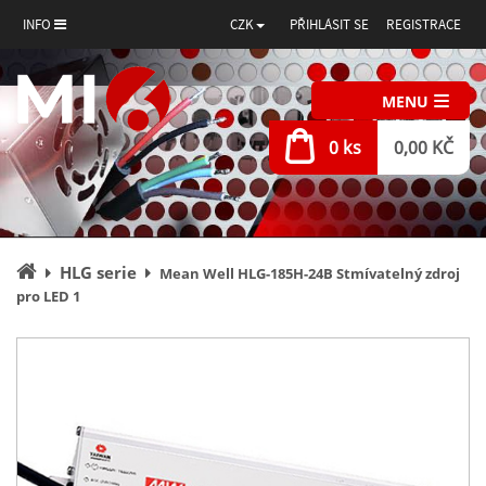
INFO
CZK
PŘIHLÁSIT SE
REGISTRACE
MENU
0 ks
0,00 KČ
Úvodní
HLG serie
Mean Well HLG-185H-24B Stmívatelný zdroj
stránka
pro LED 1