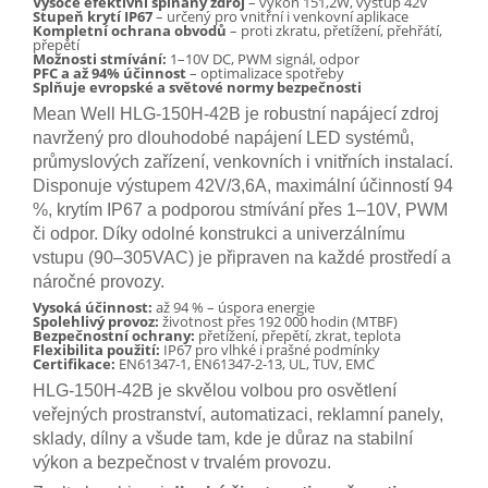
Vysoce efektivní spínaný zdroj
– výkon 151,2W, výstup 42V
Stupeň krytí IP67
– určený pro vnitřní i venkovní aplikace
Kompletní ochrana obvodů
– proti zkratu, přetížení, přehřátí,
přepětí
Možnosti stmívání:
1–10V DC, PWM signál, odpor
PFC a až 94% účinnost
– optimalizace spotřeby
Splňuje evropské a světové normy bezpečnosti
Mean Well HLG-150H-42B je robustní napájecí zdroj
navržený pro dlouhodobé napájení LED systémů,
průmyslových zařízení, venkovních i vnitřních instalací.
Disponuje výstupem 42V/3,6A, maximální účinností 94
%, krytím IP67 a podporou stmívání přes 1–10V, PWM
či odpor. Díky odolné konstrukci a univerzálnímu
vstupu (90–305VAC) je připraven na každé prostředí a
náročné provozy.
Vysoká účinnost:
až 94 % – úspora energie
Spolehlivý provoz:
životnost přes 192 000 hodin (MTBF)
Bezpečnostní ochrany:
přetížení, přepětí, zkrat, teplota
Flexibilita použití:
IP67 pro vlhké i prašné podmínky
Certifikace:
EN61347-1, EN61347-2-13, UL, TUV, EMC
HLG-150H-42B je skvělou volbou pro osvětlení
veřejných prostranství, automatizaci, reklamní panely,
sklady, dílny a všude tam, kde je důraz na stabilní
výkon a bezpečnost v trvalém provozu.