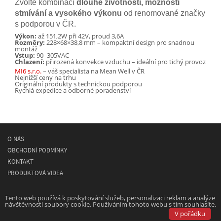
Zvolte kombinaci
dlouhé životnosti, možnosti
stmívání a vysokého výkonu
od renomované značky
s podporou v ČR.
Výkon:
až 151,2W při 42V, proud 3,6A
Rozměry:
228×68×38,8 mm – kompaktní design pro snadnou
montáž
Vstup:
90–305VAC
Chlazení:
přirozená konvekce vzduchu – ideální pro tichý provoz
MI6 s.r.o.
– váš specialista na Mean Well v ČR
Nejnižší ceny na trhu
Originální produkty s technickou podporou
Rychlá expedice a odborné poradenství
O NÁS
OBCHODNÍ PODMÍNKY
KONTAKT
PRODUKTOVÁ VIDEA
© 2026
MEAN WELL
- spínané napájecí síťové zdroje
Tento web používá k poskytování služeb, personalizaci reklam a analýze
návštěvnosti soubory cookie. Používáním tohoto webu s tím souhlasíte.
Powered by
Designed by
V pořádku