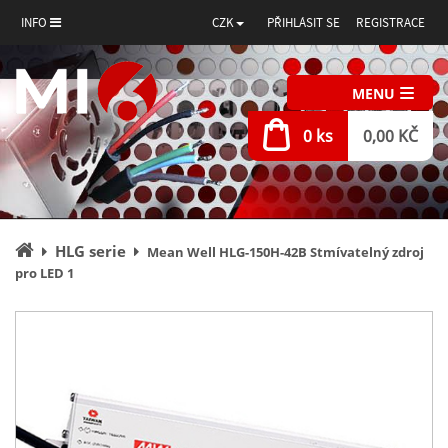
INFO
CZK
PŘIHLÁSIT SE
REGISTRACE
MENU
0 ks
0,00 KČ
Úvodní
HLG serie
Mean Well HLG-150H-42B Stmívatelný zdroj
stránka
pro LED 1