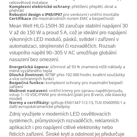
celosvětové instalace
Komplexní elektrické ochrany
: přetížení, přepětí, zkrat a
přehřátí
Robustní design s IP65/IP67
pro venkovní i vnitřní montáže
Certifikace
dle mezinárodních norem EMC a bezpečnosti
Mean Well HLG-150H-30 zaručuje stabilní napájení 30
V až do 150 W a proud 5 A, což je ideální pro napájení
výkonných LED modulů, pásků, svítidel i zařízení v
automatizaci, strojírenství či rozvaděčích. Rozsah
vstupního napětí 90–305 V AC umožňuje globální
nasazení bez omezení.
Energetická úspora:
účinnost až 93 % znamená nižší náklady a
méně vyzářeného tepla
Dlouhá životnost:
MTBF přes 192 000 hodin, kvalitní součástky
a více ochranných funkcí
Bezpečná funkce:
komplexní ochrany pro maximální bezpečí
zařízení
Možnost nastavení:
vnitřní trimry pro úpravu napětí/proudu,
vstup 1–10 VDC/PWM pro stmívání (platí pro B verzi, zde klasický
model)
Normy a certifikáty:
splňuje EN61347-1/2-13, TUV EN60950-1 a
další evropské/americké předpisy
Zdroj využijete v moderních LED osvětlovacích
systémech, průmyslových rozvaděčích, reklamních
aplikacích i pro napájení citlivé elektroniky nebo
řídicích zařízení. Široké krytí a odolnost jej předurčuje