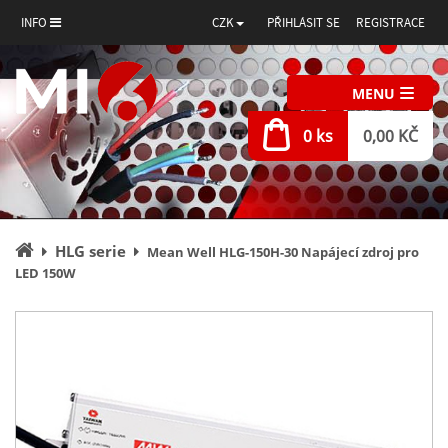
INFO
CZK
PŘIHLÁSIT SE
REGISTRACE
MENU
0 ks
0,00 KČ
Úvodní
HLG serie
Mean Well HLG-150H-30 Napájecí zdroj pro
stránka
LED 150W