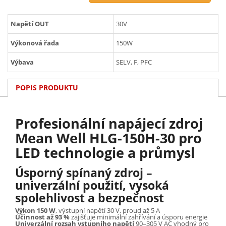
Napětí OUT
30V
Výkonová řada
150W
Výbava
SELV, F, PFC
POPIS PRODUKTU
Profesionální napájecí zdroj
Mean Well HLG-150H-30 pro
LED technologie a průmysl
Úsporný spínaný zdroj –
univerzální použití, vysoká
spolehlivost a bezpečnost
Výkon 150 W
, výstupní napětí 30 V, proud až 5 A
Účinnost až 93 %
zajišťuje minimální zahřívání a úsporu energie
Univerzální rozsah vstupního napětí
90–305 V AC vhodný pro