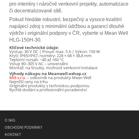
pro interiéry i náročné venkovní projekty, automatizace
či decentralizované sítě.
Pokud hledáte robustní, bezpečný a vysoce kvalitní
napájecí zdroj s minimální údržbou a garancí dlouhé
výdrže i originální podpory v ČR, vyberte si Mean Well
HLG-150H-30.
Klíčové technické údaje:
Výstup: 30 V DC | Proud: max. 5 A | Výkon: 150 W
Krytí: IP65/IP67, rozměry: 228 × 68 × 38,8 mm
Teplotní rozsah: −40 až +60 °C
Vstup 90–305 V AC – univerzální
Montáž: na šrouby, možnost venkovní instalace
Výhody nákupu na Meanwell-eshop.cz
MI6 s.r.o.
– odborník na produkty Mean Well
Nejnižší ceny na trhu
Originální produkty s technickou podporou
Rychlé dodání a profesionální poradenství
O NÁS
OBCHODNÍ PODMÍNKY
KONTAKT