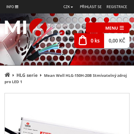
INFO
CZK
PŘIHLÁSIT SE
REGISTRACE
MENU
0 ks
0,00 KČ
Úvodní
HLG serie
Mean Well HLG-150H-20B Stmívatelný zdroj
stránka
pro LED 1