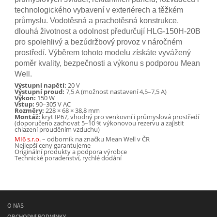
technologického vybavení v exteriérech a těžkém
průmyslu. Vodotěsná a prachotěsná konstrukce,
dlouhá životnost a odolnost předurčují HLG-150H-20B
pro spolehlivý a bezúdržbový provoz v náročném
prostředí. Výběrem tohoto modelu získáte vyvážený
poměr kvality, bezpečnosti a výkonu s podporou Mean
Well.
Výstupní napětí:
20 V
Výstupní proud:
7,5 A (možnost nastavení 4,5–7,5 A)
Výkon:
150 W
Vstup:
90–305 V AC
Rozměry:
228 × 68 × 38,8 mm
Montáž:
kryt IP67, vhodný pro venkovní i průmyslová prostředí
(doporučeno zachovat 5–10 % výkonovou rezervu a zajistit
chlazení prouděním vzduchu)
MI6 s.r.o.
– odborník na značku Mean Well v ČR
Nejlepší ceny garantujeme
Originální produkty a podpora výrobce
Technické poradenství, rychlé dodání
O NÁS
OBCHODNÍ PODMÍNKY