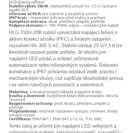
průmyslová zařízení
Stabilní výkon 150 W
, nastavitelný proud 4,5–7,5 A, výstupní
napětí 20 V
Účinnost až 93 %
pro úsporný a bezpečný provoz
IP67 krytí
– maximální ochrana před vodou a prachem
Kompletní ochrana
: zkrat, přetížení, přepětí, přehřátí
Podpora stmívání
(1–10V, PWM, odpor – ovládání přes kabel)
HLG-150H-20B nabízí univerzální napájecí řešení s
aktivní korekcí účiníku (PFC) a širokým vstupním
rozsahem 90–305 V AC. Stabilní výstup 20 V/7,5 A lze
flexibilně nastavit podle potřeby. Je ideální pro
napájení LED pásků a svítidel, průmyslové
automatizace nebo inženýrských systémů. Robustní
konstrukce s IP67 ochranou odolává vodě, prachu i
mechanickým vlivům, což zajišťuje dlouhodobý provoz
i ve velmi náročných provozech a exteriérech.
Efektivita:
snižuje provozní náklady a tepelné ztráty
Kvalita a životnost:
osvědčené Mean Well provedení, dlouhá
životnost
Bezpečnostní ochrany:
proti zkratu, přetížení, přepětí a
přehřátí
Přizpůsobivost:
možnost nastavení výstupu, stmívání, široký
vstupní rozsah
Certifikace:
EN61347-1, EN61347-2-13, UL, TUV, EMC
Tento zdroj je určený pro napájení LED veřejných a
průmyslových svítidel, reklamních panelů, rozvaděčů i