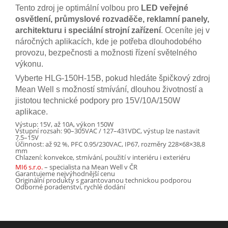
Tento zdroj je optimální volbou pro
LED veřejné
osvětlení, průmyslové rozvaděče, reklamní panely,
architekturu i speciální strojní zařízení
. Oceníte jej v
náročných aplikacích, kde je potřeba dlouhodobého
provozu, bezpečnosti a možnosti řízení světelného
výkonu.
Vyberte HLG-150H-15B, pokud hledáte špičkový zdroj
Mean Well s možností stmívání, dlouhou životností a
jistotou technické podpory pro 15V/10A/150W
aplikace.
Výstup: 15V, až 10A, výkon 150W
Vstupní rozsah: 90–305VAC / 127–431VDC, výstup lze nastavit
7.5–15V
Účinnost: až 92 %, PFC 0.95/230VAC, IP67, rozměry 228×68×38,8
mm
Chlazení: konvekce, stmívání, použití v interiéru i exteriéru
MI6 s.r.o.
– specialista na Mean Well v ČR
Garantujeme nejvýhodnější cenu
Originální produkty s garantovanou technickou podporou
Odborné poradenství, rychlé dodání