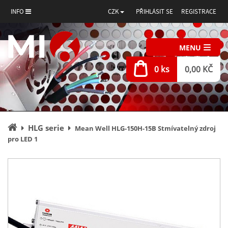
INFO
CZK
PŘIHLÁSIT SE
REGISTRACE
MENU
0 ks
0,00 KČ
Úvodní
HLG serie
Mean Well HLG-150H-15B Stmívatelný zdroj
stránka
pro LED 1