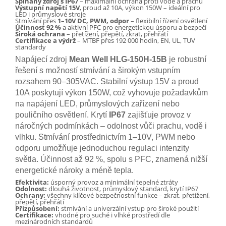
Spínaný zdroj s IP67
– maximální ochrana proti vodě a prachu
Výstupní napětí 15V
, proud až 10A, výkon 150W – ideální pro
LED i průmyslové stroje
Stmívání přes
1–10V DC, PWM, odpor
– flexibilní řízení osvětlení
Účinnost 92 %
a aktivní PFC pro energetickou úsporu a bezpečí
Široká ochrana
– přetížení, přepětí, zkrat, přehřátí
Certifikace a výdrž
– MTBF přes 192 000 hodin, EN, UL, TUV
standardy
Napájecí zdroj
Mean Well HLG-150H-15B
je robustní
řešení s možností stmívání a širokým vstupním
rozsahem 90–305VAC. Stabilní výstup 15V a proud
10A poskytují výkon 150W, což vyhovuje požadavkům
na napájení LED, průmyslových zařízení nebo
pouličního osvětlení. Krytí
IP67
zajišťuje provoz v
náročných podmínkách – odolnost vůči prachu, vodě i
vlhku. Stmívání prostřednictvím 1–10V, PWM nebo
odporu umožňuje jednoduchou regulaci intenzity
světla. Účinnost až 92 %, spolu s PFC, znamená nižší
energetické nároky a méně tepla.
Efektivita:
úsporný provoz a minimální tepelné ztráty
Odolnost:
dlouhá životnost, průmyslový standard, krytí IP67
Ochrany:
všechny klíčové bezpečnostní funkce – zkrat, přetížení,
přepětí, přehřátí
Přizpůsobení:
stmívání a univerzální vstup pro široké použití
Certifikace:
vhodné pro suché i vlhké prostředí dle
mezinárodních standardů