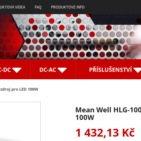
UKTOVÁ VIDEA
FAQ
PRODUKTOVÉ INFO
C-DC
DC-AC
PŘÍSLUŠENSTVÍ
zdroj pro LED 100W
Mean Well HLG-100
100W
1 432,13 Kč