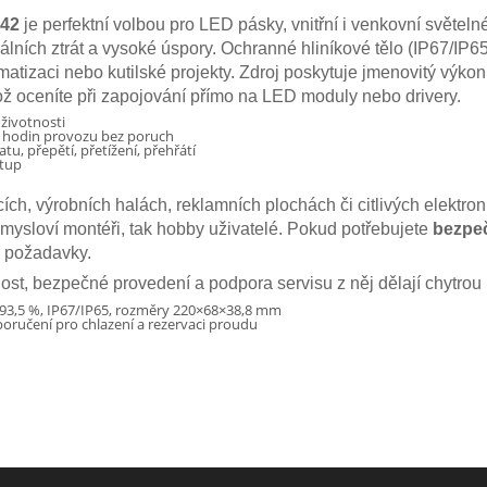
-42
je perfektní volbou pro LED pásky, vnitřní i venkovní světeln
lních ztrát a vysoké úspory. Ochranné hliníkové tělo (IP67/IP65
omatizaci nebo kutilské projekty. Zdroj poskytuje jmenovitý výko
ož oceníte při zapojování přímo na LED moduly nebo drivery.
 životnosti
0 hodin provozu bez poruch
u, přepětí, přetížení, přehřátí
stup
cích, výrobních halách, reklamních plochách či citlivých elektro
růmysloví montéři, tak hobby uživatelé. Pokud potřebujete
bezpeč
e požadavky.
ost, bezpečné provedení a podpora servisu z něj dělají chytrou
t 93,5 %, IP67/IP65, rozměry 220×68×38,8 mm
oručení pro chlazení a rezervaci proudu