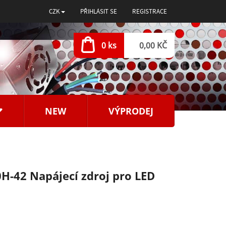
CZK
PŘIHLÁSIT SE
REGISTRACE
0 ks
0,00 KČ
NEW
VÝPRODEJ
H-42 Napájecí zdroj pro LED