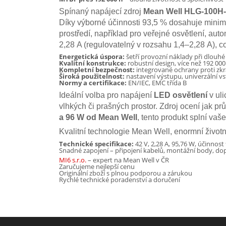
Spínaný napájecí zdroj
Mean Well HLG-100H
Díky výborné účinnosti 93,5 % dosahuje minimá
prostředí, například pro veřejné osvětlení, aut
2,28 A (regulovatelný v rozsahu 1,4–2,28 A), c
Energetická úspora:
šetří provozní náklady při dlouhé
Kvalitní konstrukce:
robustní design, více než 192 00
Kompletní bezpečnost:
integrované ochrany proti zkrat
Široká použitelnost:
nastavení výstupu, univerzální v
Normy a certifikace:
EN/IEC, EMC třída B
Ideální volba pro napájení
LED osvětlení
v uli
vlhkých či prašných prostor. Zdroj ocení jak p
a 96 W od Mean Well
, tento produkt splní vaš
Kvalitní technologie Mean Well, enormní životn
Technické specifikace:
42 V, 2,28 A, 95,76 W, účinnos
Snadné zapojení – připojení kabelů, montážní body, dop
MI6 s.r.o.
– expert na Mean Well v ČR
Zaručujeme nejlepší cenu
Originální zboží s plnou podporou a zárukou
Rychlé technické poradenství a doručení