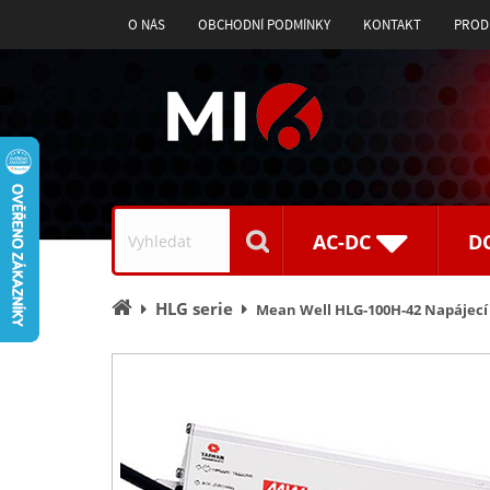
O NÁS
OBCHODNÍ PODMÍNKY
KONTAKT
PROD
Vyhledávání
AC-DC
D
Úvodní
HLG serie
Mean Well HLG-100H-42 Napájecí 
stránka