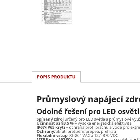
POPIS PRODUKTU
Průmyslový napájecí zdr
Odolné řešení pro LED osvětl
Spínaný zdroj
určený pro LED světla a průmyslové využ
Účinnost až 93,5 %
– vysoká energetická efektivita
IP67/IP65 krytí
– ochrana proti prachu a vodě pro ext
Ochrany:
zkrat, přetížení, přepětí, přehřátí
Flexibilní vstup
90–264 VAC a 127–370 VDC
MTBF přes 192 000 h
– dlouhá životnost a spolehlivost