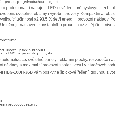
ění proudu pro jednoduchou integraci
pro profesionální napájení LED osvětlení, průmyslových techn
větlení, světelné reklamy i výrobní provozy. Kompaktní a robust
ynikající účinnosti až
93,5 %
šetří energii i provozní náklady.
Umožňuje nastavení konstantního proudu, což z něj činí univer
konstrukce
í
tí umožňuje flexibilní použití
normy EMC, bezpečnosti i průmyslu
automatizace, světelné panely, reklamní plochy, rozvaděče i au
sní náklady a maximální provozní spolehlivost i v náročných po
ll HLG-100H-36B
vám poskytne špičkové řešení, dlouhou život
ru
lazení a proudovou rezervu