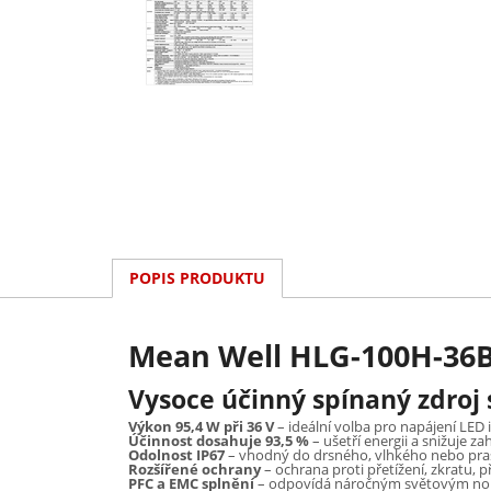
POPIS PRODUKTU
Mean Well HLG-100H-36B 
Vysoce účinný spínaný zdroj 
Výkon 95,4 W při 36 V
– ideální volba pro napájení LED 
Účinnost dosahuje 93,5 %
– ušetří energii a snižuje za
Odolnost IP67
– vhodný do drsného, vlhkého nebo pr
Rozšířené ochrany
– ochrana proti přetížení, zkratu, př
PFC a EMC splnění
– odpovídá náročným světovým n