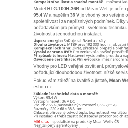
Kompaktní velikost a snadná montáž
– možnost lad
Model
HLG-100H-36B
od Mean Well je určen 
95,4 W
a napětím
36 V
je vhodný pro veřejné os
spolehlivost i za nepříznivých podmínek. Díky v
požadavkům pro průmysl i světelnou techniku. 
životnost a jednoduchou instalaci.
Úspora energie:
Snižuje zahřívání a ztráty
Dlouhá životnost:
MTBF přes 192 000 hodin, robustní 
Komplexní ochrana:
Zkrat, přetížení, přepětí a přehřát
Vysoká ochrana IP67:
Pro venkovní a prašné prostředí
Přizpůsobitelnost:
Nastavení výstupního proudu a napě
Osvědčené certifikace:
Plní evropské i mezinárodní 
Vhodný pro LED veřejné osvětlení, průmyslové 
požadující dlouhodobou životnost, nízké servi
Pokud vám záleží na kvalitě a jistotě,
Mean We
eshop.cz.
Základní technická data a montáž:
Výkon: 95,4 W
Výstupní napětí: 36 V DC
Proud: 2,65 A (nastavitelný v rozmezí 1,65–2,65 A)
Rozměry: 220 × 68 × 38,8 mm
Chlazení: přirozený odvod tepla, bez nutnosti ventiláto
Při instalaci je třeba zajistit dostatečný prostor pro ch
MI6 s.r.o.
– specialisté na produkty Mean Well v ČR
Nejnižší ceny garantovány