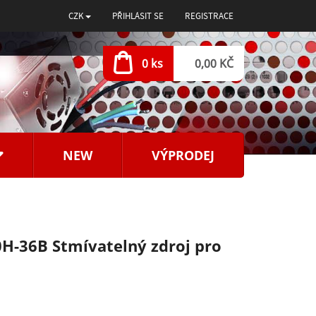
CZK
PŘIHLÁSIT SE
REGISTRACE
0 ks
0,00 KČ
NEW
VÝPRODEJ
H-36B Stmívatelný zdroj pro