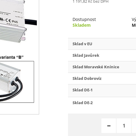
1 191,82 Kč
bez DPH
Dostupnost
V
Skladem
M
Sklad v EU
Sklad Javůrek
Sklad Moravské Knínice
Sklad Dobrovíz
Sklad DE-1
Sklad DE-2