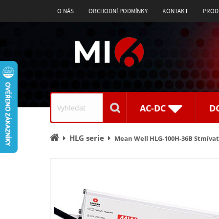
O NÁS
OBCHODNÍ PODMÍNKY
KONTAKT
PROD
Vyhledávání
AC-DC
D
Úvodní
HLG serie
Mean Well HLG-100H-36B Stmívate
stránka