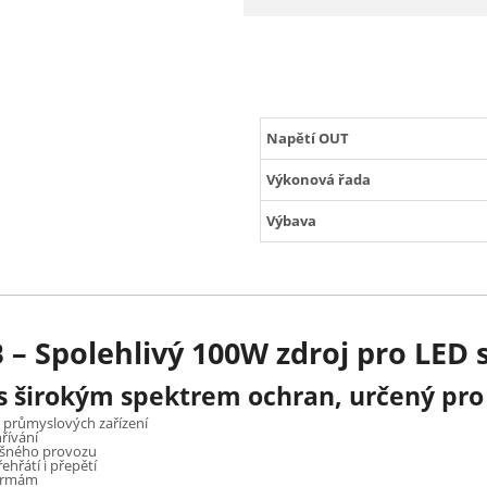
Napětí OUT
Výkonová řada
Výbava
– Spolehlivý 100W zdroj pro LED
s širokým spektrem ochran, určený pro 
i průmyslových zařízení
hřívání
ašného provozu
ehřátí i přepětí
ormám