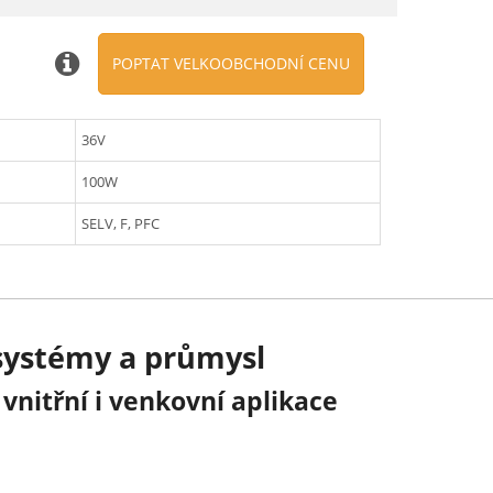
POPTAT VELKOOBCHODNÍ CENU
36V
100W
SELV, F, PFC
 systémy a průmysl
vnitřní i venkovní aplikace