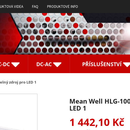
UKTOVÁ VIDEA
FAQ
PRODUKTOVÉ INFO
C-DC
DC-AC
PŘÍSLUŠENSTVÍ
lný zdroj pro LED 1
Mean Well HLG-100
LED 1
1 442,10 Kč