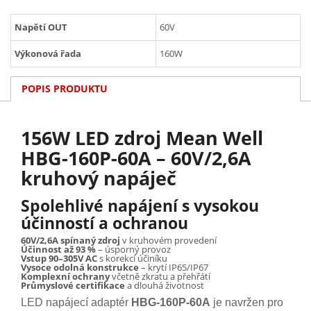
Napětí OUT
60V
Výkonová řada
160W
POPIS PRODUKTU
156W LED zdroj Mean Well
HBG-160P-60A – 60V/2,6A
kruhový napáječ
Spolehlivé napájení s vysokou
účinností a ochranou
60V/2,6A spínaný zdroj
v kruhovém provedení
Účinnost až 93 %
– úsporný provoz
Vstup 90–305V AC
s korekcí účiníku
Vysoce odolná konstrukce
– krytí IP65/IP67
Komplexní ochrany
včetně zkratu a přehřátí
Průmyslové certifikace
a dlouhá životnost
LED napájecí adaptér
HBG-160P-60A
je navržen pro