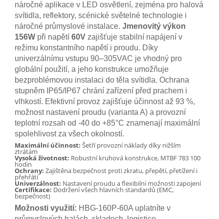
náročné aplikace v LED osvětlení, zejména pro halová
svítidla, reflektory, scénické světelné technologie i
náročné průmyslové instalace.
Jmenovitý výkon
156W
při napětí
60V
zajišťuje stabilní napájení v
režimu konstantního napětí i proudu. Díky
univerzálnímu vstupu 90–305VAC je vhodný pro
globální použití, a jeho konstrukce umožňuje
bezproblémovou instalaci do těla svítidla. Ochrana
stupněm IP65/IP67 chrání zařízení před prachem i
vlhkostí. Efektivní provoz zajišťuje účinnost až 93 %,
možnost nastavení proudu (varianta A) a provozní
teplotní rozsah od -40 do +85°C znamenají maximální
spolehlivost za všech okolností.
Maximální účinnost:
Šetří provozní náklady díky nižším
ztrátám
Vysoká životnost:
Robustní kruhová konstrukce, MTBF 783 100
hodin
Ochrany:
Zajištěna bezpečnost proti zkratu, přepětí, přetížení i
přehřátí
Univerzálnost:
Nastavení proudu a flexibilní možnosti zapojení
Certifikace:
Dodržení všech hlavních standardů (EMC,
bezpečnost)
Možnosti využití:
HBG-160P-60A uplatníte v
průmyslových halách, skladech, logistice,