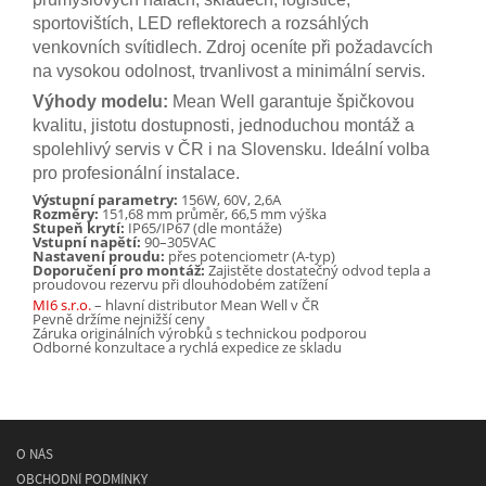
sportovištích, LED reflektorech a rozsáhlých
venkovních svítidlech. Zdroj oceníte při požadavcích
na vysokou odolnost, trvanlivost a minimální servis.
Výhody modelu:
Mean Well garantuje špičkovou
kvalitu, jistotu dostupnosti, jednoduchou montáž a
spolehlivý servis v ČR i na Slovensku. Ideální volba
pro profesionální instalace.
Výstupní parametry:
156W, 60V, 2,6A
Rozměry:
151,68 mm průměr, 66,5 mm výška
Stupeň krytí:
IP65/IP67 (dle montáže)
Vstupní napětí:
90–305VAC
Nastavení proudu:
přes potenciometr (A-typ)
Doporučení pro montáž:
Zajistěte dostatečný odvod tepla a
proudovou rezervu při dlouhodobém zatížení
MI6 s.r.o.
– hlavní distributor Mean Well v ČR
Pevně držíme nejnižší ceny
Záruka originálních výrobků s technickou podporou
Odborné konzultace a rychlá expedice ze skladu
O NÁS
OBCHODNÍ PODMÍNKY