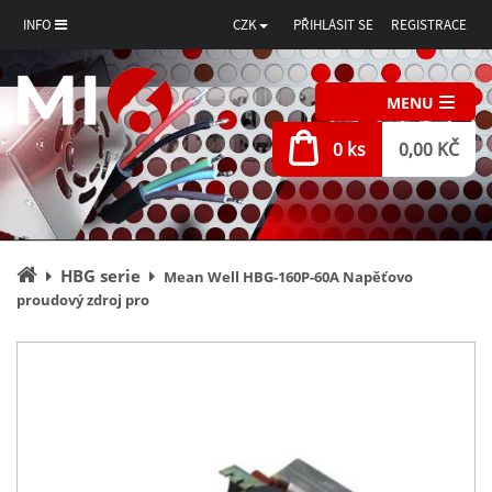
INFO
CZK
PŘIHLÁSIT SE
REGISTRACE
MENU
0 ks
0,00 KČ
Úvodní
HBG serie
Mean Well HBG-160P-60A Napěťovo
stránka
proudový zdroj pro