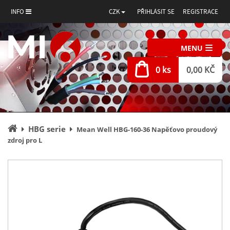
INFO
CZK
PŘIHLÁSIT SE
REGISTRACE
MENU
0 ks
0,00 KČ
Úvodní
HBG serie
Mean Well HBG-160-36 Napěťovo proudový
stránka
zdroj pro L