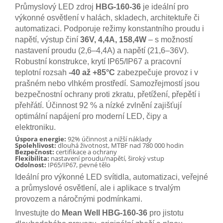
Průmyslový LED zdroj
HBG-160-36
je ideální pro
výkonné osvětlení v halách, skladech, architektuře či
automatizaci. Podporuje režimy konstantního proudu i
napětí, výstup činí
36V, 4,4A, 158,4W
– s možností
nastavení proudu (2,6–4,4A) a napětí (21,6–36V).
Robustní konstrukce, krytí IP65/IP67 a pracovní
teplotní rozsah
-40 až +85°C
zabezpečuje provoz i v
prašném nebo vlhkém prostředí. Samozřejmostí jsou
bezpečnostní ochrany proti zkratu, přetížení, přepětí i
přehřátí. Účinnost 92 % a nízké zvlnění zajišťují
optimální napájení pro moderní LED, čipy a
elektroniku.
Úspora energie:
92% účinnost a nižší náklady
Spolehlivost:
dlouhá životnost, MTBF nad 780 000 hodin
Bezpečnost:
certifikace a ochrany
Flexibilita:
nastavení proudu/napětí, široký vstup
Odolnost:
IP65/IP67, pevné tělo
Ideální pro výkonné LED svítidla, automatizaci, veřejné
a průmyslové osvětlení, ale i aplikace s trvalým
provozem a náročnými podmínkami.
Investujte do
Mean Well HBG-160-36
pro jistotu