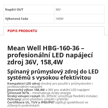
Napětí OUT
36V
Výkonová řada
160W
POPIS PRODUKTU
Mean Well HBG-160-36 –
profesionální LED napájecí
zdroj 36V, 158,4W
Spínaný průmyslový zdroj do LED
systémů s vysokou efektivitou
Kompaktní LED zdroj
vhodný pro použití v průmyslovém i
profesionálním nasazení
Jmenovitý výkon 158,4W
a 36V pro stabilní LED napájení
Účinnost 92 %
– minimalizuje ztráty energie
Široký vstupní rozsah
90–305VAC umožňuje flexibilní instalaci
Ochrany:
proti přetížení, přepětí i přehřátí
Certifikace UL, TUV a IP65/IP67
zajišťují spolehlivost ve
ztížených podmínkách