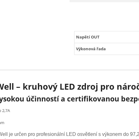
Napětí OUT
Výkonová řada
ll – kruhový LED zdroj pro náro
ysokou účinností a certifikovanou bezp
 2,7A
mám
ll je určen pro profesionální LED osvětlení s výkonem do 97,2