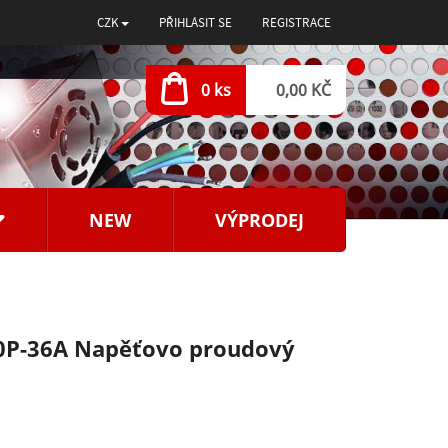
CZK
PŘIHLÁSIT SE
REGISTRACE
0 ks
0,00 KČ
NEW
VÝPRODEJ
0P-36A Napěťovo proudový