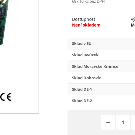
687,10 Kč
bez DPH
Dostupnost
V
Není skladem
M
Sklad v EU
Sklad Javůrek
Sklad Moravské Knínice
Sklad Dobrovíz
Sklad DE-1
Sklad DE-2