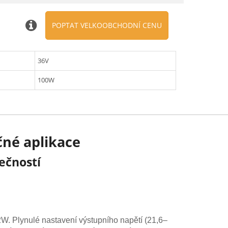
POPTAT VELKOOBCHODNÍ CENU
36V
100W
čné aplikace
ečností
W. Plynulé nastavení výstupního napětí (21,6–