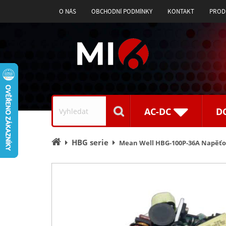
O NÁS
OBCHODNÍ PODMÍNKY
KONTAKT
PROD
Vyhledávání
AC-DC
D
Úvodní
HBG serie
Mean Well HBG-100P-36A Napěťov
stránka