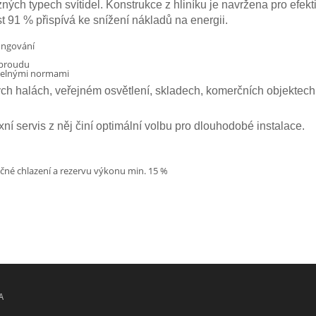
zných typech svítidel. Konstrukce z hliníku je navržena pro efe
91 % přispívá ke snížení nákladů na energii.
ungování
 proudu
telnými normami
ch halách, veřejném osvětlení, skladech, komerčních objektech 
í servis z něj činí optimální volbu pro dlouhodobé instalace.
čné chlazení a rezervu výkonu min. 15 %
A