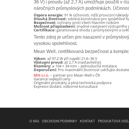
36 V) i proudu (až 2,7 A) umožňuje použití v rů
náročných průmyslových podmínkách. Účinnost 
Úspora energie:
91 % účinnosti, nižší provozní náklady
Dlouhá životnost:
odolná konstrukce pro spolehlivé f
Bezpečnost:
ochrany proti všem hlavním rizikům
Možnost přizpůsobení:
snadné nastavení výstupního
Certifikace:
garantovaná shoda s průmyslovými a svě
Tento zdroj je určen pro nasazení v průmyslový
vysokou spolehlivost.
Mean Well, certifikovaná bezpečnost a komplexn
Výkon:
až 97,2 W při napětí 21,6–36 V
Výstupní proud:
až 2,7 A (nastavitelný)
Rozměry:
⌀ 104 × 34 mm – jednoduchá instalace
Doporučení:
Pro maximální životnost udržujte dostate
MI6 s.r.o.
– partner pro Mean Well v ČR
Garance nejlepší ceny
Originální produkty a plná technická podpora
Expresní dodání, odborné konzultace
O NÁS
OBCHODNÍ PODMÍNKY
KONTAKT
PRODUKTOVÁ VIDE