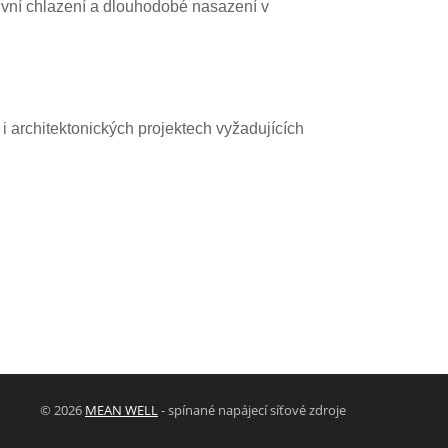
ktivní chlazení a dlouhodobé nasazení v
i architektonických projektech vyžadujících
© 2026
MEAN WELL
- spínané napájecí síťové zdroje