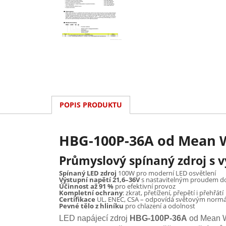
POPIS PRODUKTU
HBG-100P-36A od Mean We
Průmyslový spínaný zdroj s v
Spínaný LED zdroj
100W pro moderní LED osvětlení
Výstupní napětí 21,6–36V
s nastavitelným proudem do
Účinnost až 91 %
pro efektivní provoz
Kompletní ochrany
: zkrat, přetížení, přepětí i přehřátí
Certifikace
UL, ENEC, CSA – odpovídá světovým nor
Pevné tělo z hliníku
pro chlazení a odolnost
LED napájecí zdroj
HBG-100P-36A
od Mean We