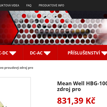
UKTOVÁ VIDEA
FAQ
PRODUKTOVÉ INFO
C-DC
DC-AC
PŘÍSLUŠENSTVÍ
o proudový zdroj pro
Mean Well HBG-10
zdroj pro
831,39 Kč