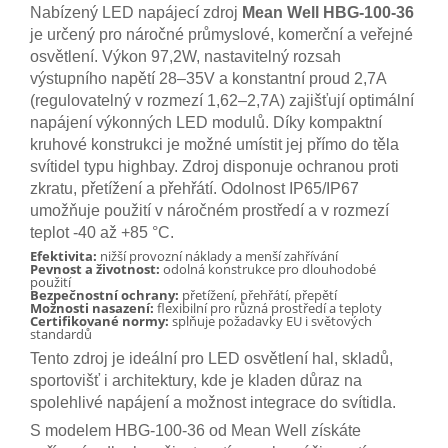
Nabízený LED napájecí zdroj
Mean Well HBG-100-36
je určený pro náročné průmyslové, komerční a veřejné
osvětlení. Výkon 97,2W, nastavitelný rozsah
výstupního napětí 28–35V a konstantní proud 2,7A
(regulovatelný v rozmezí 1,62–2,7A) zajišťují optimální
napájení výkonných LED modulů. Díky kompaktní
kruhové konstrukci je možné umístit jej přímo do těla
svítidel typu highbay. Zdroj disponuje ochranou proti
zkratu, přetížení a přehřátí. Odolnost IP65/IP67
umožňuje použití v náročném prostředí a v rozmezí
teplot -40 až +85 °C.
Efektivita:
nižší provozní náklady a menší zahřívání
Pevnost a životnost:
odolná konstrukce pro dlouhodobé
použití
Bezpečnostní ochrany:
přetížení, přehřátí, přepětí
Možnosti nasazení:
flexibilní pro různá prostředí a teploty
Certifikované normy:
splňuje požadavky EU i světových
standardů
Tento zdroj je ideální pro LED osvětlení hal, skladů,
sportovišť i architektury, kde je kladen důraz na
spolehlivé napájení a možnost integrace do svítidla.
S modelem HBG-100-36 od Mean Well získáte