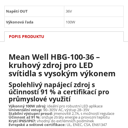
Napětí OUT
36V
Výkonová řada
100W
POPIS PRODUKTU
Mean Well HBG-100-36 –
kruhový zdroj pro LED
svítidla s vysokým výkonem
Spolehlivý napájecí zdroj s
účinností 91 % a certifikací pro
průmyslové využití
Výkonný 100W zdroj:
ideální pro robustní LED aplikace
Univerzální vstup:
90–305V AC, výstup 28–35V
Stabilní výstupní proud:
jmenovitě 2,7A, s možností regulace
Účinnost až 91 %:
snižuje ztráty energie a provozní teplotu
Krytí IP65/IP67:
vhodný do extrémních podmínek
Evropské a světové certifikace:
UL, ENEC, CSA, EN61347