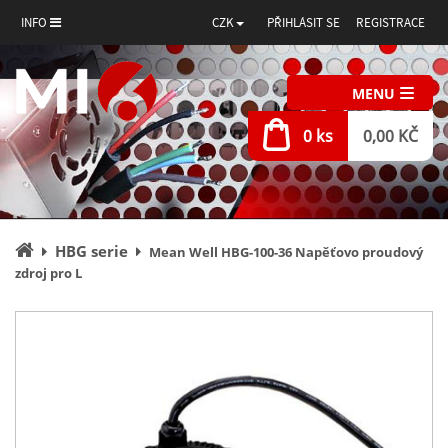
INFO
CZK
PŘIHLÁSIT SE
REGISTRACE
MENU
0 ks
0,00 KČ
Úvodní
HBG serie
Mean Well HBG-100-36 Napěťovo proudový
stránka
zdroj pro L