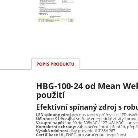
POPIS PRODUKTU
HBG-100-24 od Mean Well
použití
Efektivní spínaný zdroj s ro
LED spínaný zdroj
pro nasazení v průmyslu i LED osvět
Účinnost 91 %
zajistí snížené energetické ztráty i prov
Vstupní napětí
od 90 do 305VAC / 127–431VDC – univerz
Kompletní ochrany:
zabezpečení proti přehřátí, přepět
Vysoká odolnost
díky provedení IP65/IP67
Certifikace
UL, ENEC, pro zaručenou bezpečnost