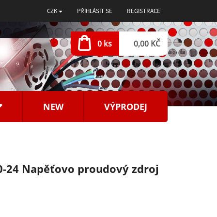
CZK
PŘIHLÁSIT SE
REGISTRACE
0 ks
0,00 KČ
NEW
VÝPRODEJ
-24 Napěťovo proudový zdroj