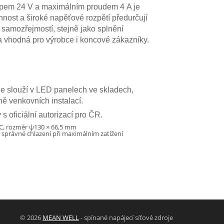
upem 24 V a maximálním proudem 4 A je
nnost a široké napěťové rozpětí předurčují
 samozřejmostí, stejně jako splnění
a vhodná pro výrobce i koncové zákazníky.
le slouží v LED panelech ve skladech,
ně venkovních instalací.
 oficiální autorizací pro ČR.
 °C, rozměr ψ130 × 66,5 mm
správné chlazení při maximálním zatížení
© 2026
MEAN WELL
- spínané napájecí síťové zdroje