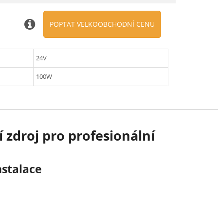
POPTAT VELKOOBCHODNÍ CENU
24V
100W
zdroj pro profesionální
nstalace