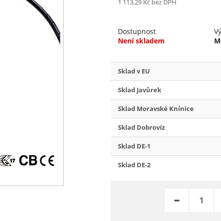
1 113,29 Kč
bez DPH
Dostupnost
V
Není skladem
M
Sklad v EU
Sklad Javůrek
Sklad Moravské Knínice
Sklad Dobrovíz
Sklad DE-1
Sklad DE-2