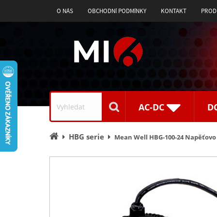
O NÁS
OBCHODNÍ PODMÍNKY
KONTAKT
PROD
Vyhledávání
AC-DC
D
Úvodní
HBG serie
Mean Well HBG-100-24 Napěťovo 
stránka