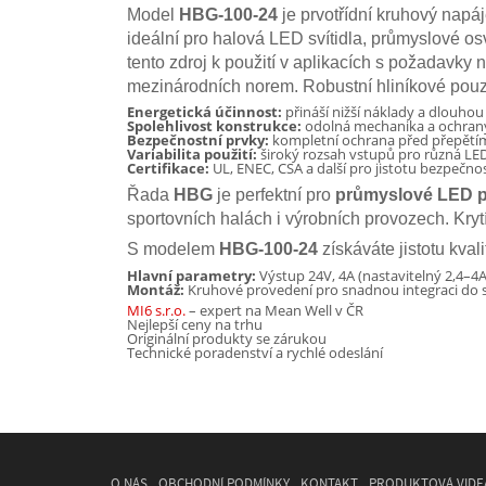
Model
HBG-100-24
je prvotřídní kruhový napáj
ideální pro halová LED svítidla, průmyslové os
tento zdroj k použití v aplikacích s požadavky
mezinárodních norem. Robustní hliníkové pouzd
Energetická účinnost:
přináší nižší náklady a dlouhou
Spolehlivost konstrukce:
odolná mechanika a ochrany 
Bezpečnostní prvky:
kompletní ochrana před přepětím
Variabilita použití:
široký rozsah vstupů pro různá LED 
Certifikace:
UL, ENEC, CSA a další pro jistotu bezpečnos
Řada
HBG
je perfektní pro
průmyslové LED pro
sportovních halách i výrobních provozech. Kryt
S modelem
HBG-100-24
získáváte jistotu kva
Hlavní parametry:
Výstup 24V, 4A (nastavitelný 2,4–4
Montáž:
Kruhové provedení pro snadnou integraci do s
MI6 s.r.o.
– expert na Mean Well v ČR
Nejlepší ceny na trhu
Originální produkty se zárukou
Technické poradenství a rychlé odeslání
O NÁS
OBCHODNÍ PODMÍNKY
KONTAKT
PRODUKTOVÁ VIDE