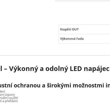
Napětí OUT
Výkonová řada
 – Výkonný a odolný LED napájecí 
bustní ochranou a širokými možnostmi i
lení
ozní úspory
ální využití
í a přetížení