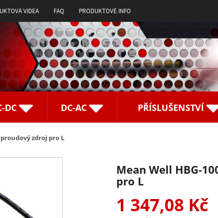
UKTOVÁ VIDEA
FAQ
PRODUKTOVÉ INFO
C-DC
DC-AC
PŘÍSLUŠENSTVÍ
proudový zdroj pro L
Mean Well HBG-100
pro L
1 347,08 Kč