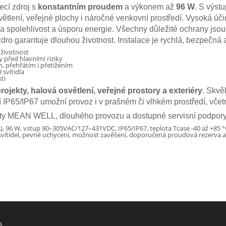
ecí zdroj s
konstantním proudem
a výkonem až
96 W
. S výst
větlení, veřejné plochy i náročné venkovní prostředí. Vysoká úči
 na spolehlivost a úsporu energie. Všechny důležité ochrany jsou
ro garantuje dlouhou životnost. Instalace je rychlá, bezpečná 
 životnost
před hlavními riziky
, přehřátím i přetížením
svítidla
ti
jekty, halová osvětlení, veřejné prostory a exteriéry
. Skvě
í IP65/IP67 umožní provoz i v prašném či vlhkém prostředí, včet
lity MEAN WELL, dlouhého provozu a dostupné servisní podpory s
A), 96 W, vstup 90–305VAC/127–431VDC, IP65/IP67, teplota Tcase -40 až +85
vítidel, pevné uchycení, možnost zavěšení, doporučená proudová rezerva a 
A