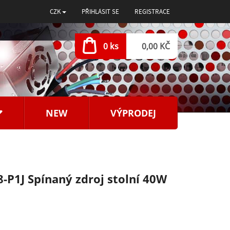
CZK
PŘIHLÁSIT SE
REGISTRACE
0 ks
0,00 KČ
NEW
VÝPRODEJ
P1J Spínaný zdroj stolní 40W