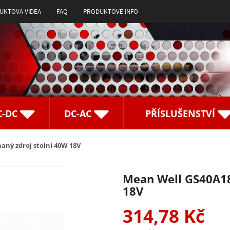
UKTOVÁ VIDEA
FAQ
PRODUKTOVÉ INFO
C-DC
DC-AC
PŘÍSLUŠENSTVÍ
aný zdroj stolní 40W 18V
Mean Well GS40A18-
18V
314,78 Kč