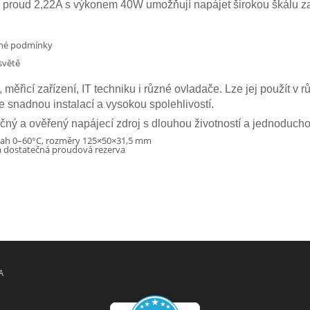
 a proud 2,22A s výkonem 40W umožňují napájet širokou škálu za
čné podmínky
m
světě
, měřicí zařízení, IT techniku i různé ovladače. Lze jej použít v
e snadnou instalací a vysokou spolehlivostí.
ný a ověřený napájecí zdroj s dlouhou životností a jednoducho
zsah 0–60°C, rozměry 125×50×31,5 mm
a dostatečná proudová rezerva
A