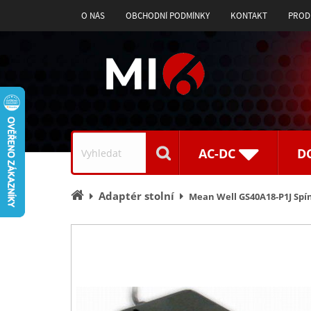
O NÁS
OBCHODNÍ PODMÍNKY
KONTAKT
PROD
Vyhledávání
AC-DC
D
Úvodní
Adaptér stolní
Mean Well GS40A18-P1J Spín
stránka