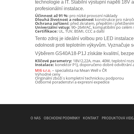
technologie a IT. Stabilní výstupní napětí 18V
profesionální instalace.
Účinnost až 91 %:
pro nízké provozní náklady
Dlouhá životnost a robustnost
konstrukce pro náro
Ochrana zařízení:
před zkratem, přepětím i přetížení
Univerzální vstup:
90–264VAC, kompatibilní po celém 
Certifikace:
UL, TUV, BSMI, CCC a další
Tento zdroj je ideální volbou pro LED instalace
odolnosti proti teplotním výkyvům. Vyznačuje s
Výběrem GS40A18-P1J získáte kvalitní, bezpeč
Klíčové parametry:
18V/2,22A, max. 40W, teplotní ro
Instalace:
konektor P1J, doporučeno dobré odvětrání 
MI6 s.r.o.
– specialista na Mean Well v ČR
Výhodné ceny
Originální zboží s kompletní technickou podporou
Odborné poradenství a expresní expedice
O NÁS
OBCHODNÍ PODMÍNKY
KONTAKT
PRODUKTOVÁ VIDE