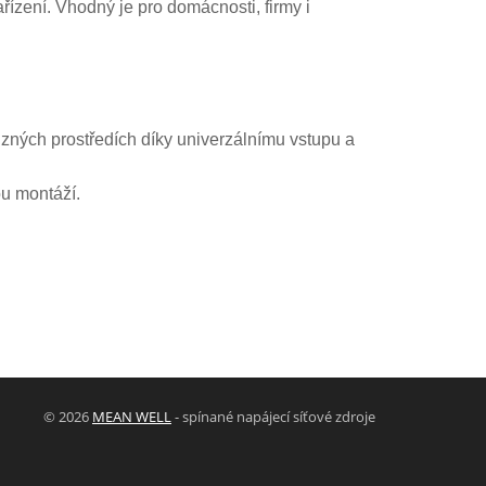
řízení. Vhodný je pro domácnosti, firmy i
 různých prostředích díky univerzálnímu vstupu a
u montáží.
© 2026
MEAN WELL
- spínané napájecí síťové zdroje