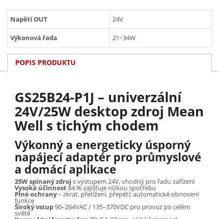
Napětí OUT
24V
Výkonová řada
21~34W
POPIS PRODUKTU
GS25B24-P1J – univerzální
24V/25W desktop zdroj Mean
Well s tichým chodem
Výkonný a energeticky úsporný
napájecí adaptér pro průmyslové
a domácí aplikace
25W spínaný zdroj
s výstupem 24V, vhodný pro řadu zařízení
Vysoká účinnost
84 % zajišťuje nízkou spotřebu
Plné ochrany
– zkrat, přetížení, přepětí; automatické obnovení
funkce
Široký vstup
90–264VAC / 135–370VDC pro provoz po celém
světě