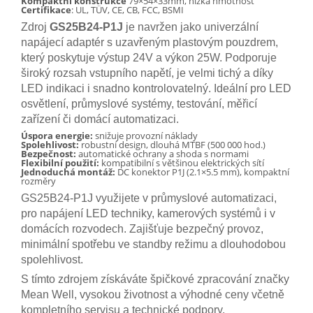
Kompaktní konstrukce
79×54×33mm, nízká hmotnost
Certifikace
: UL, TÜV, CE, CB, FCC, BSMI
Zdroj
GS25B24-P1J
je navržen jako univerzální
napájecí adaptér s uzavřeným plastovým pouzdrem,
který poskytuje výstup 24V a výkon 25W. Podporuje
široký rozsah vstupního napětí, je velmi tichý a díky
LED indikaci i snadno kontrolovatelný. Ideální pro LED
osvětlení, průmyslové systémy, testování, měřicí
zařízení či domácí automatizaci.
Úspora energie:
snižuje provozní náklady
Spolehlivost:
robustní design, dlouhá MTBF (500 000 hod.)
Bezpečnost:
automatické ochrany a shoda s normami
Flexibilní použití:
kompatibilní s většinou elektrických sítí
Jednoduchá montáž:
DC konektor P1J (2.1×5.5 mm), kompaktní
rozměry
GS25B24-P1J využijete v průmyslové automatizaci,
pro napájení LED techniky, kamerových systémů i v
domácích rozvodech. Zajišťuje bezpečný provoz,
minimální spotřebu ve standby režimu a dlouhodobou
spolehlivost.
S tímto zdrojem získáváte špičkové zpracování značky
Mean Well, vysokou životnost a výhodné ceny včetně
kompletního servisu a technické podpory.