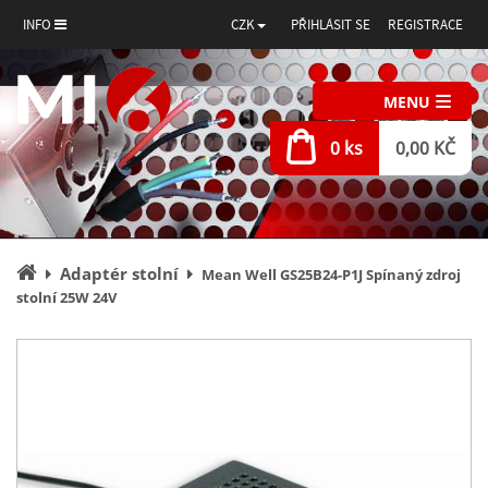
INFO
CZK
PŘIHLÁSIT SE
REGISTRACE
MENU
0 ks
0,00 KČ
Úvodní
Adaptér stolní
Mean Well GS25B24-P1J Spínaný zdroj
stránka
stolní 25W 24V