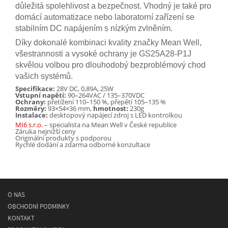
důležitá spolehlivost a bezpečnost. Vhodný je také pro
domácí automatizace nebo laboratorní zařízení se
stabilním DC napájením s nízkým zvlněním.
Díky dokonalé kombinaci kvality značky Mean Well,
všestrannosti a vysoké ochrany je GS25A28-P1J
skvělou volbou pro dlouhodobý bezproblémový chod
vašich systémů.
Specifikace:
28V DC, 0,89A, 25W
Vstupní napětí:
90–264VAC / 135–370VDC
Ochrany:
přetížení 110–150 %, přepětí 105–135 %
Rozměry:
93×54×36 mm,
hmotnost:
230g
Instalace:
desktopový napájecí zdroj s LED kontrolkou
MI6 s.r.o.
– specialista na Mean Well v České republice
Záruka nejnižší ceny
Originální produkty s podporou
Rychlé dodání a zdarma odborné konzultace
O NÁS
OBCHODNÍ PODMÍNKY
KONTAKT