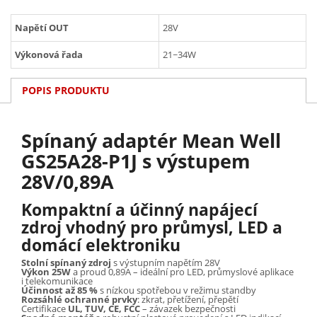
Napětí OUT
28V
Výkonová řada
21~34W
POPIS PRODUKTU
Spínaný adaptér Mean Well
GS25A28-P1J s výstupem
28V/0,89A
Kompaktní a účinný napájecí
zdroj vhodný pro průmysl, LED a
domácí elektroniku
Stolní spínaný zdroj
s výstupním napětím 28V
Výkon 25W
a proud 0,89A – ideální pro LED, průmyslové aplikace
i telekomunikace
Účinnost až 85 %
s nízkou spotřebou v režimu standby
Rozsáhlé ochranné prvky
: zkrat, přetížení, přepětí
Certifikace
UL, TUV, CE, FCC
– závazek bezpečnosti