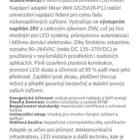
Snadná montáž
a robustní plastové provedení s LED indikací
Napájecí adaptér Mean Well GS25A28-P1J nabízí
univerzální napájecí řešení pro celou řadu
nízkonapěťových zařízení. Vyznačuje se
výstupním
napětím 28V
a celkovým výkonem 25W, což jej činí
vhodným pro LED systémy, průmyslovou automatizaci
i běžnou domácí elektroniku. Díky širokému vstupnímu
rozsahu 90–264VAC (nebo DC 135–370VDC) je
použitelný v nejrůznějších prostředích i mobilních
aplikacích. Plně uzavřená plastová konstrukce,
provozní LED dioda a účinnost až 85 % patří mezi jeho
přednosti. Zajištění proti zkratu, přetížení (hiccup
režim) a přepětí garantují bezpečný a stabilní provoz
vašich zařízení.
Energetická účinnost:
snižuje provozní náklady a šetří energii
Dlouhá životnost:
kvalitní součástky a vysoké MTBF
Bezpečnostní standardy:
mezinárodní certifikace a ochranné
funkce
Univerzální vstup:
vhodný pro mnoho různých zařízení a
aplikací
Ověřená kvalita:
bezpečnost a kompatibilita díky certifikacím
Adaptér je určen pro průmysl, telekomunikační
infrastrukturu, LED instalace a další techniku, kde je