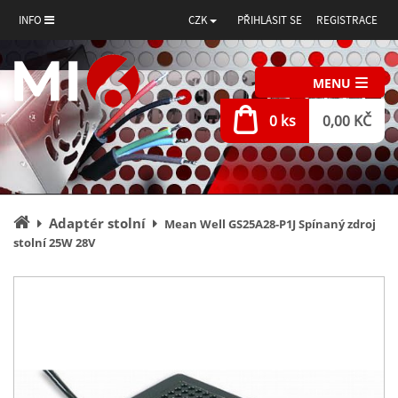
INFO
CZK
PŘIHLÁSIT SE
REGISTRACE
MENU
0 ks
0,00 KČ
Úvodní
Adaptér stolní
Mean Well GS25A28-P1J Spínaný zdroj
stránka
stolní 25W 28V