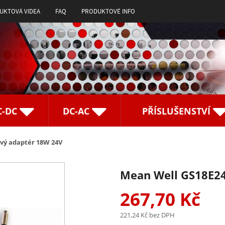
UKTOVÁ VIDEA
FAQ
PRODUKTOVÉ INFO
C-DC
DC-AC
PŘÍSLUŠENSTVÍ
ový adaptér 18W 24V
Mean Well GS18E24
267,70 Kč
221,24 Kč
bez DPH