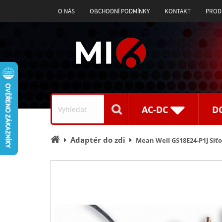
O NÁS
OBCHODNÍ PODMÍNKY
KONTAKT
PROD
Vyhledávání
AC-DC
D
Úvodní
Adaptér do zdi
Mean Well GS18E24-P1J Síť
stránka