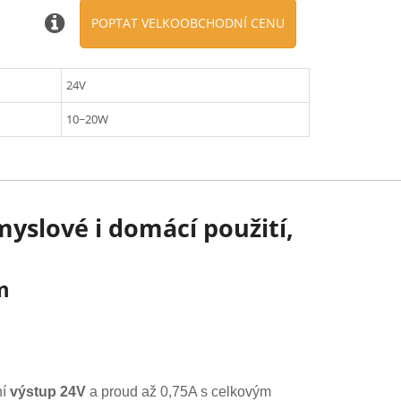
POPTAT VELKOOBCHODNÍ CENU
24V
10~20W
yslové i domácí použití,
m
ní
výstup 24V
a proud až 0,75A s celkovým