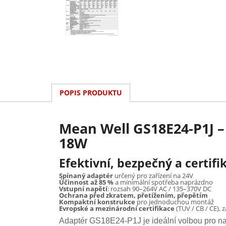
POPIS PRODUKTU
Mean Well GS18E24-P1J – 
18W
Efektivní, bezpečný a certi
Spínaný adaptér
určený pro zařízení na 24V
Účinnost až 85 %
a minimální spotřeba naprázdno
Vstupní napětí
: rozsah 90–264V AC / 135–370V DC
Ochrana před zkratem, přetížením, přepětím
Kompaktní konstrukce
pro jednoduchou montáž
Evropské a mezinárodní certifikace
(TUV / CB / CE), 
Adaptér GS18E24-P1J je ideální volbou pro napá