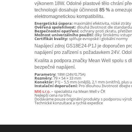
výkonem 18W. Odolné plastové tělo chrání před
technologii dosahuje účinnosti
85 %
a omezuje
elektromagnetickou kompatibilitu.
Energetická úspora:
maximální efektivita, nízké ztráty
Ověřená spolehlivost:
dlouhá životnost dle standard
Bezpečnostní opatření:
ochrany proti zkratu, přetížen
Možnost univerzálního použití:
díky širokému vstupn
Certifikát kvality:
splňuje evropské i globální normy
Napájecí zdroj GS18E24-P1J je doporučen pro 
napájení pro zařízení s požadavkem 24V. Odoln
Kvalita a podpora značky Mean Well spolu s dl
bezpečné napájení.
Parametry:
18W (24V/0,75A)
Rozměry:
79 × 54 × 33 mm
Konektor:
P1J – 5,5 mm (vnější), 2,1 mm (vnitřní), plus
Instalační doporučení:
Pro dlouhou životnost dbejte 
MI6 s.r.o.
– specialista na Mean Well v ČR
Nejlepší cena na trhu
Dodáváme pouze originální produkty s podporou výro
Technické konzultace a rychlá expedice