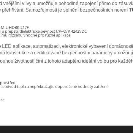
 vnějšími vlivy a umožňuje pohodlné zapojení přímo do zásuvk
 přehřívání. Samozřejmostí je splnění bezpečnostních norem
T
u MIL-HDBK-217F
í a přepětí, dielektrická pevnost I/P–O/P 4242VDC
ímu rozsahu vhodné pro různé aplikace
LED aplikace, automatizaci, elektronické vybavení domácnosti,
á konstrukce a certifikované bezpečnostní parametry umožňují
ouhou životností činí z tohoto adaptéru ideální volbu pro každé
 uprostřed
na odvod tepla a nepřekračujte doporučené hodnoty zatížení
bce