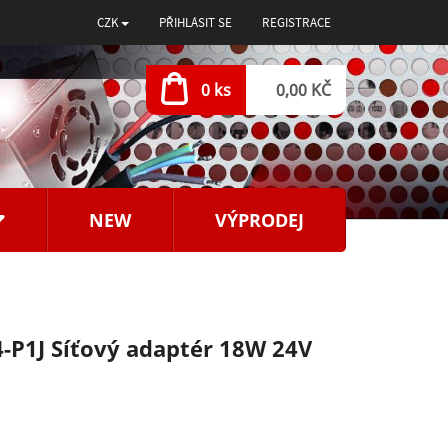
CZK
PŘIHLÁSIT SE
REGISTRACE
0 ks
0,00 KČ
NEW
VÝPRODEJ
-P1J Síťový adaptér 18W 24V