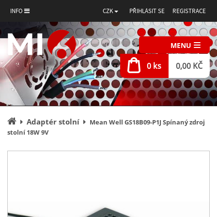
INFO
CZK
PŘIHLÁSIT SE
REGISTRACE
MENU
0 ks
0,00 KČ
Úvodní
Adaptér stolní
Mean Well GS18B09-P1J Spínaný zdroj
stránka
stolní 18W 9V