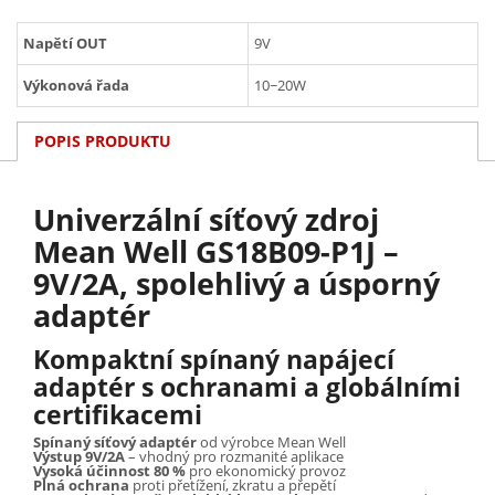
Napětí OUT
9V
Výkonová řada
10~20W
POPIS PRODUKTU
Univerzální síťový zdroj
Mean Well GS18B09-P1J –
9V/2A, spolehlivý a úsporný
adaptér
Kompaktní spínaný napájecí
adaptér s ochranami a globálními
certifikacemi
Spínaný síťový adaptér
od výrobce Mean Well
Výstup 9V/2A
– vhodný pro rozmanité aplikace
Vysoká účinnost 80 %
pro ekonomický provoz
Plná ochrana
proti přetížení, zkratu a přepětí