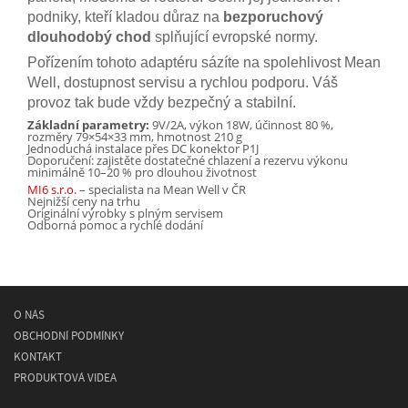
podniky, kteří kladou důraz na
bezporuchový
dlouhodobý chod
splňující evropské normy.
Pořízením tohoto adaptéru sázíte na spolehlivost Mean
Well, dostupnost servisu a rychlou podporu. Váš
provoz tak bude vždy bezpečný a stabilní.
Základní parametry:
9V/2A, výkon 18W, účinnost 80 %,
rozměry 79×54×33 mm, hmotnost 210 g
Jednoduchá instalace přes DC konektor P1J
Doporučení: zajistěte dostatečné chlazení a rezervu výkonu
minimálně 10–20 % pro dlouhou životnost
MI6 s.r.o.
– specialista na Mean Well v ČR
Nejnižší ceny na trhu
Originální výrobky s plným servisem
Odborná pomoc a rychlé dodání
O NÁS
OBCHODNÍ PODMÍNKY
KONTAKT
PRODUKTOVÁ VIDEA