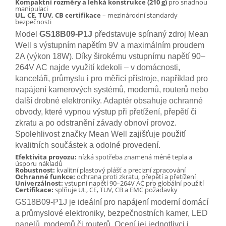
Kompaktní rozměry a lehká konstrukce (210 g)
pro snadnou
manipulaci
UL, CE, TUV, CB certifikace
– mezinárodní standardy
bezpečnosti
Model
GS18B09-P1J
představuje spínaný zdroj Mean
Well s výstupním napětím 9V a maximálním proudem
2A (výkon 18W). Díky širokému vstupnímu napětí 90–
264V AC najde využití kdekoli – v domácnosti,
kanceláři, průmyslu i pro měřicí přístroje, například pro
napájení kamerových systémů, modemů, routerů nebo
další drobné elektroniky. Adaptér obsahuje ochranné
obvody, které vypnou výstup při přetížení, přepětí či
zkratu a po odstranění závady obnoví provoz.
Spolehlivost značky Mean Well zajišťuje použití
kvalitních součástek a odolné provedení.
Efektivita provozu:
nízká spotřeba znamená méně tepla a
úsporu nákladů
Robustnost:
kvalitní plastový plášť a precizní zpracování
Ochranné funkce:
ochrana proti zkratu, přepětí a přetížení
Univerzálnost:
vstupní napětí 90–264V AC pro globální použití
Certifikace:
splňuje UL, CE, TUV, CB a EMC požadavky
GS18B09-P1J je ideální pro napájení moderní domácí
a průmyslové elektroniky, bezpečnostních kamer, LED
panelů, modemů či routerů. Ocení jej jednotlivci i