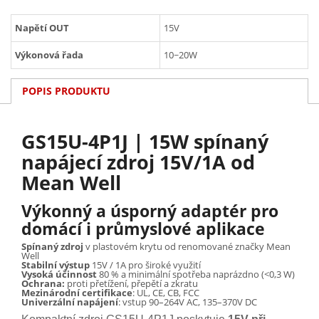
Napětí OUT
15V
Výkonová řada
10~20W
POPIS PRODUKTU
GS15U-4P1J | 15W spínaný
napájecí zdroj 15V/1A od
Mean Well
Výkonný a úsporný adaptér pro
domácí i průmyslové aplikace
Spínaný zdroj
v plastovém krytu od renomované značky Mean
Well
Stabilní výstup
15V / 1A pro široké využití
Vysoká účinnost
80 % a minimální spotřeba naprázdno (<0,3 W)
Ochrana:
proti přetížení, přepětí a zkratu
Mezinárodní certifikace
: UL, CE, CB, FCC
Univerzální napájení
: vstup 90–264V AC, 135–370V DC