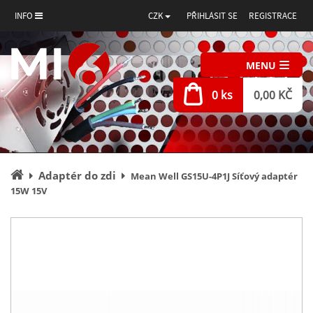
INFO
CZK
PŘIHLÁSIT SE
REGISTRACE
MENU
0 ks
0,00 KČ
Úvodní
Adaptér do zdi
Mean Well GS15U-4P1J Síťový adaptér
stránka
15W 15V