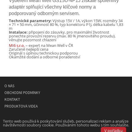
Výběrem Mean Well GS15U-4P1J získáte spolehlivý
adaptér splňující všechny klíčové normy a
podporovaný odborným servisem.
Technické parametry:
Výstup 15V / 1A, výkon 15W, rozměry 34
× 71 × 50 mm, účinnost 80 %, typ konektoru P1J, délka kabelu 1,83
m
Instalace:
připojení do zásuvky, pro maximální životnost
ponechte provozní rezervu (max. 80 % jmenovitého proudu),
věnujte pozornost chlazení
MI6 s.r.o.
– expert na Mean Well v ČR
Zaručeně nejlepší cena
Originál s úplnou technickou podporou
Okamžité dodání a odborné poradenství
O NÁS
OBCHODNÍ PODMÍNKY
KONTAKT
PRODUKTOVÁ VIDEA
© 2026
MEAN WELL
- spínané napájecí síťové zdroje
Tento web používá k poskytování služeb, personalizaci reklam a analýze
návštěvnosti soubory cookie. Používáním tohoto webu s tím souhlasíte.
Powered by
Designed by
V pořádku