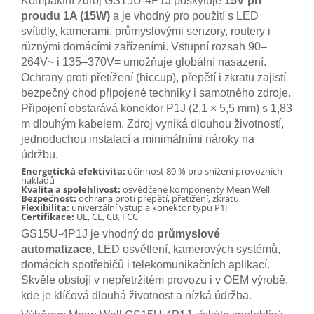
Kompaktní zdroj GS15U-4P1J poskytuje
15V při
proudu 1A (15W)
a je vhodný pro použití s LED
svítidly, kamerami, průmyslovými senzory, routery i
různými domácími zařízeními. Vstupní rozsah 90–
264V~ i 135–370V= umožňuje globální nasazení.
Ochrany proti přetížení (hiccup), přepětí i zkratu zajistí
bezpečný chod připojené techniky i samotného zdroje.
Připojení obstarává konektor P1J (2,1 × 5,5 mm) s 1,83
m dlouhým kabelem. Zdroj vyniká dlouhou životností,
jednoduchou instalací a minimálními nároky na
údržbu.
Energetická efektivita:
účinnost 80 % pro snížení provozních
nákladů
Kvalita a spolehlivost:
osvědčené komponenty Mean Well
Bezpečnost:
ochrana proti přepětí, přetížení, zkratu
Flexibilita:
univerzální vstup a konektor typu P1J
Certifikace:
UL, CE, CB, FCC
GS15U-4P1J je vhodný do
průmyslové
automatizace
, LED osvětlení, kamerových systémů,
domácích spotřebičů i telekomunikačních aplikací.
Skvěle obstojí v nepřetržitém provozu i v OEM výrobě,
kde je klíčová dlouhá životnost a nízká údržba.