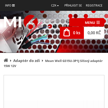
INFO
CZK
PŘIHLÁSIT SE
REGISTRACE
MENU
0 ks
0,00 KČ
Úvodní
Adaptér do zdi
Mean Well GS15U-3P1J Síťový adaptér
stránka
15W 12V