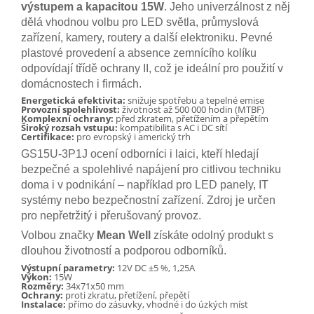
výstupem a kapacitou 15W
. Jeho univerzálnost z něj
dělá vhodnou volbu pro LED světla, průmyslová
zařízení, kamery, routery a další elektroniku. Pevné
plastové provedení a absence zemnícího kolíku
odpovídají třídě ochrany II, což je ideální pro použití v
domácnostech i firmách.
Energetická efektivita:
snižuje spotřebu a tepelné emise
Provozní spolehlivost:
životnost až 500 000 hodin (MTBF)
Komplexní ochrany:
před zkratem, přetížením a přepětím
Široký rozsah vstupu:
kompatibilita s AC i DC sítí
Certifikace:
pro evropský i americký trh
GS15U-3P1J ocení odborníci i laici, kteří hledají
bezpečné a spolehlivé napájení pro citlivou techniku
doma i v podnikání – například pro LED panely, IT
systémy nebo bezpečnostní zařízení. Zdroj je určen
pro nepřetržitý i přerušovaný provoz.
Volbou značky
Mean Well
získáte odolný produkt s
dlouhou životností a podporou odborníků.
Výstupní parametry:
12V DC ±5 %, 1,25A
Výkon:
15W
Rozměry:
34x71x50 mm
Ochrany:
proti zkratu, přetížení, přepětí
Instalace:
přímo do zásuvky, vhodné i do úzkých míst