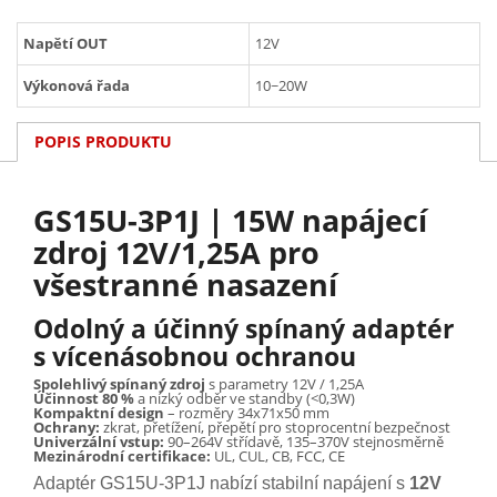
Napětí OUT
12V
Výkonová řada
10~20W
POPIS PRODUKTU
GS15U-3P1J | 15W napájecí
zdroj 12V/1,25A pro
všestranné nasazení
Odolný a účinný spínaný adaptér
s vícenásobnou ochranou
Spolehlivý spínaný zdroj
s parametry 12V / 1,25A
Účinnost 80 %
a nízký odběr ve standby (<0,3W)
Kompaktní design
– rozměry 34x71x50 mm
Ochrany:
zkrat, přetížení, přepětí pro stoprocentní bezpečnost
Univerzální vstup:
90–264V střídavě, 135–370V stejnosměrně
Mezinárodní certifikace:
UL, CUL, CB, FCC, CE
Adaptér GS15U-3P1J nabízí stabilní napájení s
12V