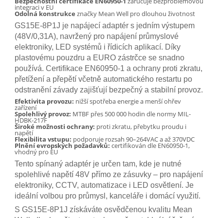
Bezpečnostní certifikace EN60950-1
zaručuje bezproblémovou
integraci v EU
Odolná konstrukce
značky Mean Well pro dlouhou životnost
GS15E-8P1J je napájecí adaptér s jedním výstupem
(48V/0,31A), navržený pro napájení průmyslové
elektroniky, LED systémů i řídicích aplikací. Díky
plastovému pouzdru a EURO zástrčce se snadno
používá. Certifikace EN60950-1 a ochrany proti zkratu,
přetížení a přepětí včetně automatického restartu po
odstranění závady zajišťují bezpečný a stabilní provoz.
Efektivita provozu:
nižší spotřeba energie a menší ohřev
zařízení
Spolehlivý provoz:
MTBF přes 500 000 hodin dle normy MIL-
HDBK-217F
Široké možnosti ochrany:
proti zkratu, přebytku proudu i
napětí
Flexibilita vstupu:
podporuje rozsah 90–264VAC a až 370VDC
Plnění evropských požadavků:
certifikován dle EN60950-1,
vhodný pro EU
Tento spínaný adaptér je určen tam, kde je nutné
spolehlivé napětí 48V přímo ze zásuvky – pro napájení
elektroniky, CCTV, automatizace i LED osvětlení. Je
ideální volbou pro průmysl, kanceláře i domácí využití.
S GS15E-8P1J získáváte osvědčenou kvalitu Mean