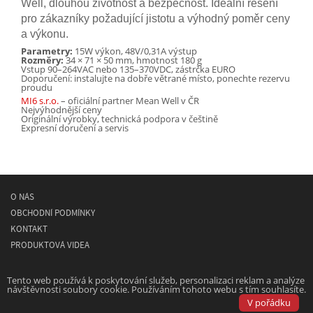
Well, dlouhou životnost a bezpečnost. Ideální řešení
pro zákazníky požadující jistotu a výhodný poměr ceny
a výkonu.
Parametry:
15W výkon, 48V/0,31A výstup
Rozměry:
34 × 71 × 50 mm, hmotnost 180 g
Vstup 90–264VAC nebo 135–370VDC, zástrčka EURO
Doporučení: instalujte na dobře větrané místo, ponechte rezervu
proudu
MI6 s.r.o.
– oficiální partner Mean Well v ČR
Nejvýhodnější ceny
Originální výrobky, technická podpora v češtině
Expresní doručení a servis
O NÁS
OBCHODNÍ PODMÍNKY
KONTAKT
PRODUKTOVÁ VIDEA
© 2026
MEAN WELL
- spínané napájecí síťové zdroje
Tento web používá k poskytování služeb, personalizaci reklam a analýze
návštěvnosti soubory cookie. Používáním tohoto webu s tím souhlasíte.
Powered by
Designed by
V pořádku