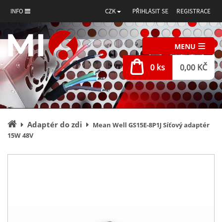
INFO
CZK
PŘIHLÁSIT SE
REGISTRACE
MENU
0 ks
0,00 KČ
Úvodní
Adaptér do zdi
Mean Well GS15E-8P1J Síťový adaptér
stránka
15W 48V