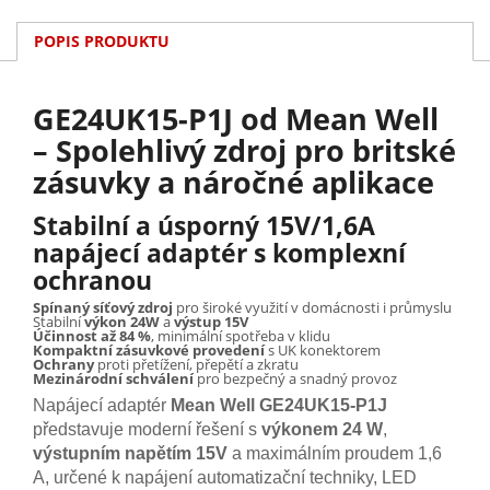
POPIS PRODUKTU
GE24UK15-P1J od Mean Well
– Spolehlivý zdroj pro britské
zásuvky a náročné aplikace
Stabilní a úsporný 15V/1,6A
napájecí adaptér s komplexní
ochranou
Spínaný síťový zdroj
pro široké využití v domácnosti i průmyslu
Stabilní
výkon 24W
a
výstup 15V
Účinnost až 84 %
, minimální spotřeba v klidu
Kompaktní zásuvkové provedení
s UK konektorem
Ochrany
proti přetížení, přepětí a zkratu
Mezinárodní schválení
pro bezpečný a snadný provoz
Napájecí adaptér
Mean Well GE24UK15-P1J
představuje moderní řešení s
výkonem 24 W
,
výstupním napětím 15V
a maximálním proudem 1,6
A, určené k napájení automatizační techniky, LED