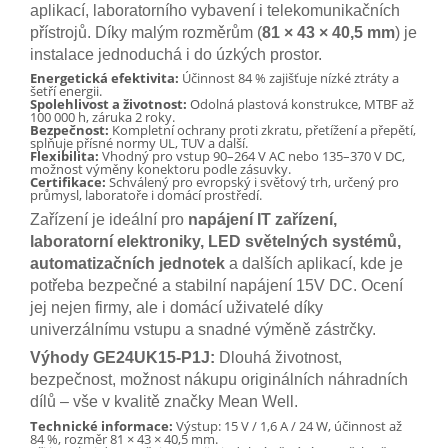
aplikací, laboratorního vybavení i telekomunikačních
přístrojů. Díky malým rozměrům (
81 × 43 × 40,5 mm
) je
instalace jednoduchá i do úzkých prostor.
Energetická efektivita:
Účinnost 84 % zajišťuje nízké ztráty a
šetří energii.
Spolehlivost a životnost:
Odolná plastová konstrukce, MTBF až
100 000 h, záruka 2 roky.
Bezpečnost:
Kompletní ochrany proti zkratu, přetížení a přepětí,
splňuje přísné normy UL, TUV a další.
Flexibilita:
Vhodný pro vstup 90–264 V AC nebo 135–370 V DC,
možnost výměny konektoru podle zásuvky.
Certifikace:
Schválený pro evropský i světový trh, určený pro
průmysl, laboratoře i domácí prostředí.
Zařízení je ideální pro
napájení IT zařízení,
laboratorní elektroniky, LED světelných systémů,
automatizačních jednotek
a dalších aplikací, kde je
potřeba bezpečné a stabilní napájení 15V DC. Ocení
jej nejen firmy, ale i domácí uživatelé díky
univerzálnímu vstupu a snadné výměně zástrčky.
Výhody GE24UK15-P1J:
Dlouhá životnost,
bezpečnost, možnost nákupu originálních náhradních
dílů – vše v kvalitě značky Mean Well.
Technické informace:
Výstup: 15 V / 1,6 A / 24 W, účinnost až
84 %, rozměr 81 × 43 × 40,5 mm.