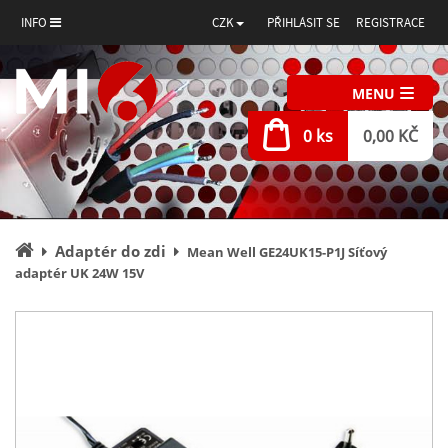
INFO
CZK
PŘIHLÁSIT SE
REGISTRACE
MENU
0 ks
0,00 KČ
Úvodní
Adaptér do zdi
Mean Well GE24UK15-P1J Síťový
stránka
adaptér UK 24W 15V