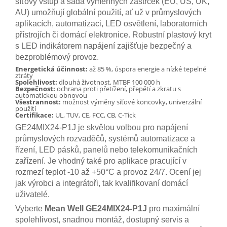
síťový vstup a sada výměnných zástrček (EU, US, UK,
AU) umožňují globální použití, ať už v průmyslových
aplikacích, automatizaci, LED osvětlení, laboratorních
přístrojích či domácí elektronice. Robustní plastový kryt
s LED indikátorem napájení zajišťuje bezpečný a
bezproblémový provoz.
Energetická účinnost:
až 85 %, úspora energie a nízké tepelné
ztráty
Spolehlivost:
dlouhá životnost, MTBF 100 000 h
Bezpečnost:
ochrana proti přetížení, přepětí a zkratu s
automatickou obnovou
Všestrannost:
možnost výměny síťové koncovky, univerzální
použití
Certifikace:
UL, TUV, CE, FCC, CB, C-Tick
GE24MIX24-P1J je skvělou volbou pro napájení
průmyslových rozvaděčů, systémů automatizace a
řízení, LED pásků, panelů nebo telekomunikačních
zařízení. Je vhodný také pro aplikace pracující v
rozmezí teplot -10 až +50°C a provoz 24/7. Ocení jej
jak výrobci a integrátoři, tak kvalifikovaní domácí
uživatelé.
Vyberte
Mean Well GE24MIX24-P1J
pro maximální
spolehlivost, snadnou montáž, dostupný servis a