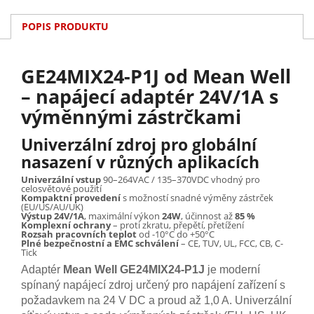
POPIS PRODUKTU
GE24MIX24-P1J od Mean Well
– napájecí adaptér 24V/1A s
výměnnými zástrčkami
Univerzální zdroj pro globální
nasazení v různých aplikacích
Univerzální vstup
90–264VAC / 135–370VDC vhodný pro
celosvětové použití
Kompaktní provedení
s možností snadné výměny zástrček
(EU/US/AU/UK)
Výstup 24V/1A
, maximální výkon
24W
, účinnost až
85 %
Komplexní ochrany
– proti zkratu, přepětí, přetížení
Rozsah pracovních teplot
od -10°C do +50°C
Plné bezpečnostní a EMC schválení
– CE, TUV, UL, FCC, CB, C-
Tick
Adaptér
Mean Well GE24MIX24-P1J
je moderní
spínaný napájecí zdroj určený pro napájení zařízení s
požadavkem na 24 V DC a proud až 1,0 A. Univerzální