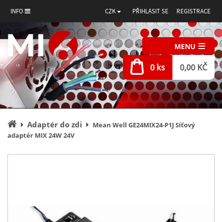
INFO
CZK
PŘIHLÁSIT SE
REGISTRACE
MENU
0 ks
0,00 KČ
Úvodní
Adaptér do zdi
Mean Well GE24MIX24-P1J Síťový
stránka
adaptér MIX 24W 24V