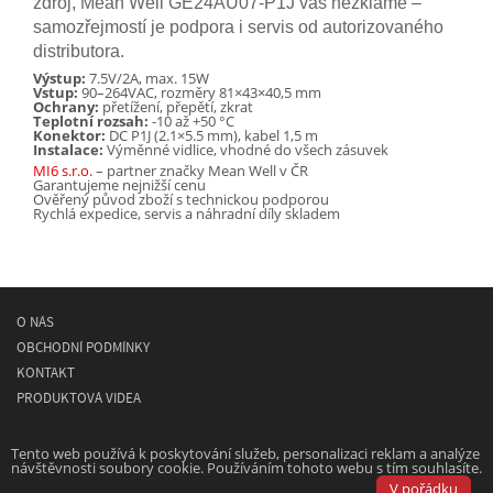
zdroj, Mean Well GE24AU07‑P1J vás nezklame –
samozřejmostí je podpora i servis od autorizovaného
distributora.
Výstup:
7.5V/2A, max. 15W
Vstup:
90–264VAC, rozměry 81×43×40,5 mm
Ochrany:
přetížení, přepětí, zkrat
Teplotní rozsah:
‑10 až +50 °C
Konektor:
DC P1J (2.1×5.5 mm), kabel 1,5 m
Instalace:
Výměnné vidlice, vhodné do všech zásuvek
MI6 s.r.o.
– partner značky Mean Well v ČR
Garantujeme nejnižší cenu
Ověřený původ zboží s technickou podporou
Rychlá expedice, servis a náhradní díly skladem
O NÁS
OBCHODNÍ PODMÍNKY
KONTAKT
PRODUKTOVÁ VIDEA
© 2026
MEAN WELL
- spínané napájecí síťové zdroje
Tento web používá k poskytování služeb, personalizaci reklam a analýze
návštěvnosti soubory cookie. Používáním tohoto webu s tím souhlasíte.
Powered by
Designed by
V pořádku