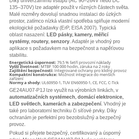
Díky univerzálnímu vstupu (AC 90–264V nebo DC
135–370V) lze adaptér použít v různých částech světa.
Malé rozměry dovolují snadnou instalaci do úzkých
prostor, zatímco nízká vlastní spotřeba splňuje moderní
ekologické požadavky (ErP, EISA 2007). Typická
oblast nasazení:
LED pásky, kamery, měřicí
systémy, routery, senzory
. Adaptér je vhodný pro
aplikace s požadavkem na bezpečnost a napěťovou
stabilitu.
Energetická úspornost:
79,5 % šetří provozní náklady
Vyšší životnost:
MTBF 100 000 hodin, záruka na 2 roky
Zajištění bezpečnosti:
Integrované ochrany pro klidný provoz
Kompaktní konstrukce:
Možnost integrace do menších
zařízení
Normy a shody:
UL60950‑1, TUV EN60950‑1, CE, FCC, C‑Tick
GE24AU07‑P1J lze využít na výrobních linkách, v
automatizačních systémech, domácí elektronice,
LED světlech, kamerách a zabezpečení
. Vhodný je
také pro laboratorní techniku či síťové prvky. Díky
ochranám je perfektní pro bezobslužný a bezpečný
provoz.
Pokud si přejete bezpečný, certifikovaný a úsporný