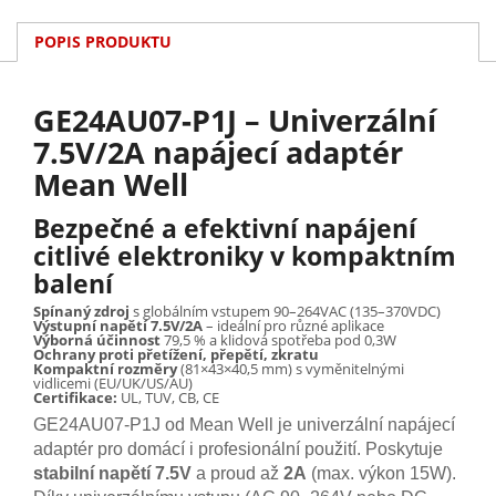
POPIS PRODUKTU
GE24AU07‑P1J – Univerzální
7.5V/2A napájecí adaptér
Mean Well
Bezpečné a efektivní napájení
citlivé elektroniky v kompaktním
balení
Spínaný zdroj
s globálním vstupem 90–264VAC (135–370VDC)
Výstupní napětí 7.5V/2A
– ideální pro různé aplikace
Výborná účinnost
79,5 % a klidová spotřeba pod 0,3W
Ochrany proti přetížení, přepětí, zkratu
Kompaktní rozměry
(81×43×40,5 mm) s vyměnitelnými
vidlicemi (EU/UK/US/AU)
Certifikace:
UL, TUV, CB, CE
GE24AU07‑P1J od Mean Well je univerzální napájecí
adaptér pro domácí i profesionální použití. Poskytuje
stabilní napětí 7.5V
a proud až
2A
(max. výkon 15W).