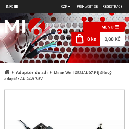
INFO
CZK
PŘIHLÁSIT SE
REGISTRACE
MENU
0 ks
0,00 KČ
Úvodní
Adaptér do zdi
Mean Well GE24AU07-P1J Síťový
stránka
adaptér AU 24W 7.5V