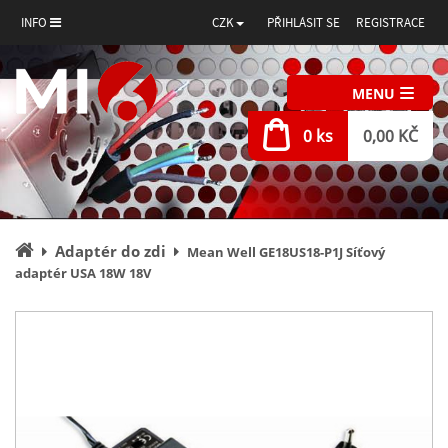
INFO
CZK
PŘIHLÁSIT SE
REGISTRACE
MENU
0 ks
0,00 KČ
Úvodní
Adaptér do zdi
Mean Well GE18US18-P1J Síťový
stránka
adaptér USA 18W 18V