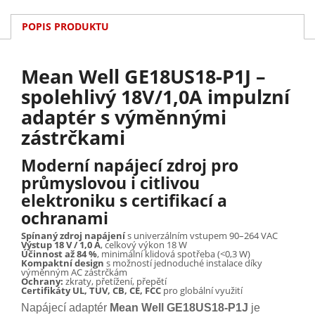
POPIS PRODUKTU
Mean Well GE18US18‑P1J –
spolehlivý 18V/1,0A impulzní
adaptér s výměnnými
zástrčkami
Moderní napájecí zdroj pro
průmyslovou i citlivou
elektroniku s certifikací a
ochranami
Spínaný zdroj napájení
s univerzálním vstupem 90–264 VAC
Výstup 18 V / 1,0 A
, celkový výkon 18 W
Účinnost až 84 %
, minimální klidová spotřeba (<0,3 W)
Kompaktní design
s možností jednoduché instalace díky
výměnným AC zástrčkám
Ochrany:
zkraty, přetížení, přepětí
Certifikáty UL, TUV, CB, CE, FCC
pro globální využití
Napájecí adaptér
Mean Well GE18US18‑P1J
je