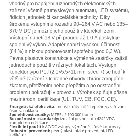
vhodný pro napájení různorodých elektronických
zařízení včetně průmyslových automatů, LED systémů,
řídicích jednotek či kancelářské techniky. Díky
širokému vstupnímu rozsahu 90–264 V AC nebo 135–
370 V DC je možné jeho použití v kterékoli zemi.
Výstupní napětí 18 V při proudu až 1,0 A poskytuje
spolehlivý výkon. Adaptér nabízí vysokou účinnost
(84 %) a nízkou pohotovostní spotřebu (pod 0,3 W).
Pevná plastová konstrukce a výměnné zástrčky zajistí
jednoduché použití v různých lokalitách. Výstupní
konektor typu P1J (2.1×5.5×11 mm, střed +) se hodí k
většině zařízení. Ochranné obvody chrání zdroj před
zkratem, přetížením nebo přepětím a po odstranění
problému pokračují v provozu. Výrobek splňuje přísné
mezinárodní certifikace (UL, TUV, CB, FCC, CE).
Energetická efektivita:
menší ztráty, nižší tepelné vyzařování,
úspora nákladů
Spolehlivost značky:
MTBF až 100 000 hodin
Bezpečnostní standardy:
izolační pevnost do 4242 VDC,
kompletní certifikace
Flexibilní použití:
AC/DC vstupy, výměnné síťové koncovky
Robustní provedení:
pevný plast, nízké provedení, LED
indikátor