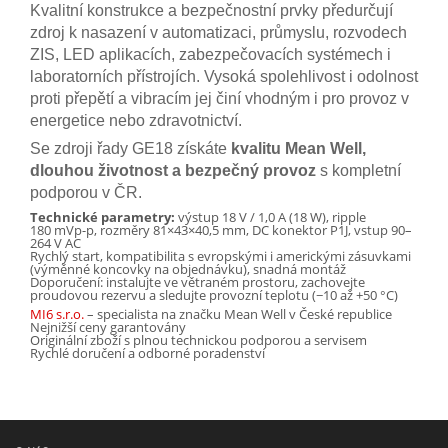
Kvalitní konstrukce a bezpečnostní prvky předurčují
zdroj k nasazení v automatizaci, průmyslu, rozvodech
ZIS, LED aplikacích, zabezpečovacích systémech i
laboratorních přístrojích. Vysoká spolehlivost i odolnost
proti přepětí a vibracím jej činí vhodným i pro provoz v
energetice nebo zdravotnictví.
Se zdroji řady GE18 získáte
kvalitu Mean Well,
dlouhou životnost a bezpečný provoz
s kompletní
podporou v ČR.
Technické parametry:
výstup 18 V / 1,0 A (18 W), ripple
180 mVp-p, rozměry 81×43×40,5 mm, DC konektor P1J, vstup 90–
264 V AC
Rychlý start, kompatibilita s evropskými i americkými zásuvkami
(výměnné koncovky na objednávku), snadná montáž
Doporučení: instalujte ve větraném prostoru, zachovejte
proudovou rezervu a sledujte provozní teplotu (−10 až +50 °C)
MI6 s.r.o.
– specialista na značku Mean Well v České republice
Nejnižší ceny garantovány
Originální zboží s plnou technickou podporou a servisem
Rychlé doručení a odborné poradenství