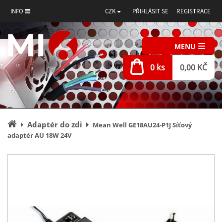
INFO
CZK
PŘIHLÁSIT SE
REGISTRACE
MENU
0 ks
0,00 KČ
Úvodní
Adaptér do zdi
Mean Well GE18AU24-P1J Síťový
stránka
adaptér AU 18W 24V