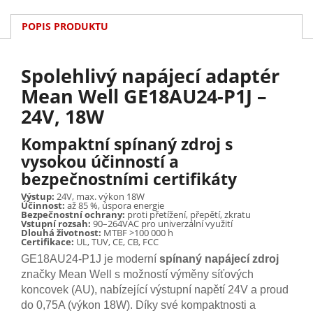
POPIS PRODUKTU
Spolehlivý napájecí adaptér
Mean Well GE18AU24-P1J –
24V, 18W
Kompaktní spínaný zdroj s
vysokou účinností a
bezpečnostními certifikáty
Výstup:
24V, max. výkon 18W
Účinnost:
až 85 %, úspora energie
Bezpečnostní ochrany:
proti přetížení, přepětí, zkratu
Vstupní rozsah:
90–264VAC pro univerzální využití
Dlouhá životnost:
MTBF >100 000 h
Certifikace:
UL, TUV, CE, CB, FCC
GE18AU24-P1J je moderní
spínaný napájecí zdroj
značky Mean Well s možností výměny síťových
koncovek (AU), nabízející výstupní napětí 24V a proud
do 0,75A (výkon 18W). Díky své kompaktnosti a