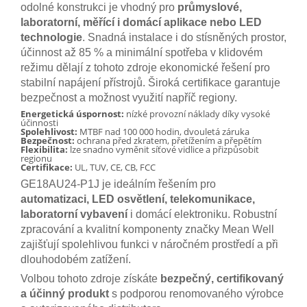
odolné konstrukci je vhodný pro
průmyslové,
laboratorní, měřící i domácí aplikace nebo LED
technologie
. Snadná instalace i do stísněných prostor,
účinnost až 85 % a minimální spotřeba v klidovém
režimu dělají z tohoto zdroje ekonomické řešení pro
stabilní napájení přístrojů. Široká certifikace garantuje
bezpečnost a možnost využití napříč regiony.
Energetická úspornost:
nízké provozní náklady díky vysoké
účinnosti
Spolehlivost:
MTBF nad 100 000 hodin, dvouletá záruka
Bezpečnost:
ochrana před zkratem, přetížením a přepětím
Flexibilita:
lze snadno vyměnit síťové vidlice a přizpůsobit
regionu
Certifikace:
UL, TUV, CE, CB, FCC
GE18AU24-P1J je ideálním řešením pro
automatizaci, LED osvětlení, telekomunikace,
laboratorní vybavení
i domácí elektroniku. Robustní
zpracování a kvalitní komponenty značky Mean Well
zajišťují spolehlivou funkci v náročném prostředí a při
dlouhodobém zatížení.
Volbou tohoto zdroje získáte
bezpečný, certifikovaný
a účinný produkt
s podporou renomovaného výrobce