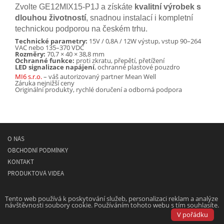
Zvolte GE12MIX15-P1J a získáte
kvalitní výrobek s
dlouhou životností
, snadnou instalací i kompletní
technickou podporou na českém trhu.
Technické parametry:
15V / 0,8A / 12W výstup, vstup 90–264
VAC nebo 135–370 VDC
Rozměry:
70,7 × 40 × 38,8 mm
Ochranné funkce:
proti zkratu, přepětí, přetížení
LED signalizace napájení
, ochranné plastové pouzdro
MI6 s.r.o.
– váš autorizovaný partner Mean Well
Záruka nejnižší ceny
Originální produkty, rychlé doručení a odborná podpora
O NÁS
OBCHODNÍ PODMÍNKY
KONTAKT
PRODUKTOVÁ VIDEA
© 2026
MEAN WELL
- spínané napájecí síťové zdroje
Tento web používá k poskytování služeb, personalizaci reklam a analýze
návštěvnosti soubory cookie. Používáním tohoto webu s tím souhlasíte.
Powered by
Designed by
V pořádku