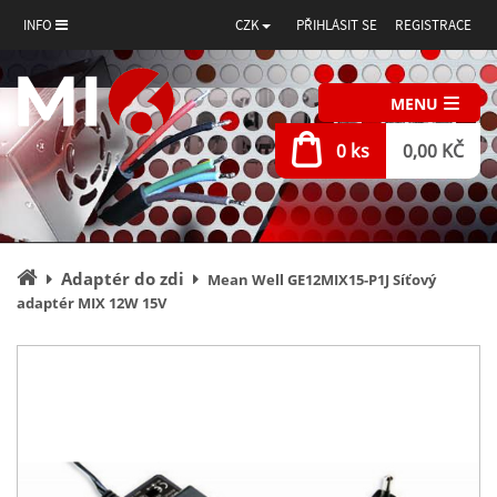
INFO
CZK
PŘIHLÁSIT SE
REGISTRACE
MENU
0 ks
0,00 KČ
Úvodní
Adaptér do zdi
Mean Well GE12MIX15-P1J Síťový
stránka
adaptér MIX 12W 15V