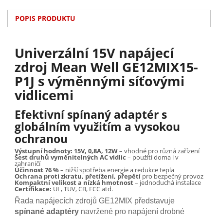
POPIS PRODUKTU
Univerzální 15V napájecí
zdroj Mean Well GE12MIX15-
P1J s výměnnými síťovými
vidlicemi
Efektivní spínaný adaptér s
globálním využitím a vysokou
ochranou
Výstupní hodnoty: 15V, 0,8A, 12W
– vhodné pro různá zařízení
Šest druhů vyměnitelných AC vidlic
– použití doma i v
zahraničí
Účinnost 76 %
– nižší spotřeba energie a redukce tepla
Ochrana proti zkratu, přetížení, přepětí
pro bezpečný provoz
Kompaktní velikost a nízká hmotnost
– jednoduchá instalace
Certifikace:
UL, TUV, CB, FCC atd.
Řada napájecích zdrojů GE12MIX představuje
spínané adaptéry
navržené pro napájení drobné