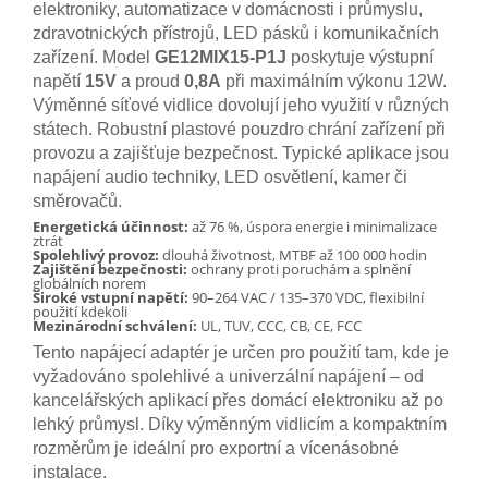
elektroniky, automatizace v domácnosti i průmyslu,
zdravotnických přístrojů, LED pásků i komunikačních
zařízení. Model
GE12MIX15-P1J
poskytuje výstupní
napětí
15V
a proud
0,8A
při maximálním výkonu 12W.
Výměnné síťové vidlice dovolují jeho využití v různých
státech. Robustní plastové pouzdro chrání zařízení při
provozu a zajišťuje bezpečnost. Typické aplikace jsou
napájení audio techniky, LED osvětlení, kamer či
směrovačů.
Energetická účinnost:
až 76 %, úspora energie i minimalizace
ztrát
Spolehlivý provoz:
dlouhá životnost, MTBF až 100 000 hodin
Zajištění bezpečnosti:
ochrany proti poruchám a splnění
globálních norem
Široké vstupní napětí:
90–264 VAC / 135–370 VDC, flexibilní
použití kdekoli
Mezinárodní schválení:
UL, TUV, CCC, CB, CE, FCC
Tento napájecí adaptér je určen pro použití tam, kde je
vyžadováno spolehlivé a univerzální napájení – od
kancelářských aplikací přes domácí elektroniku až po
lehký průmysl. Díky výměnným vidlicím a kompaktním
rozměrům je ideální pro exportní a vícenásobné
instalace.