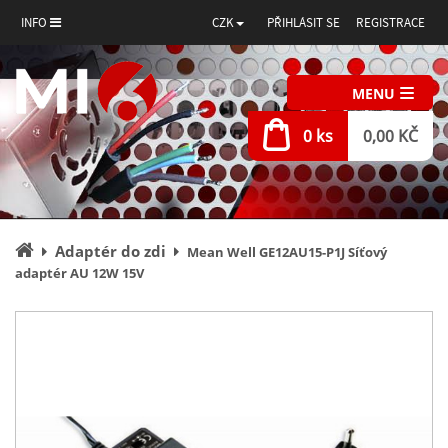
INFO
CZK
PŘIHLÁSIT SE
REGISTRACE
MENU
0 ks
0,00 KČ
Úvodní
Adaptér do zdi
Mean Well GE12AU15-P1J Síťový
stránka
adaptér AU 12W 15V