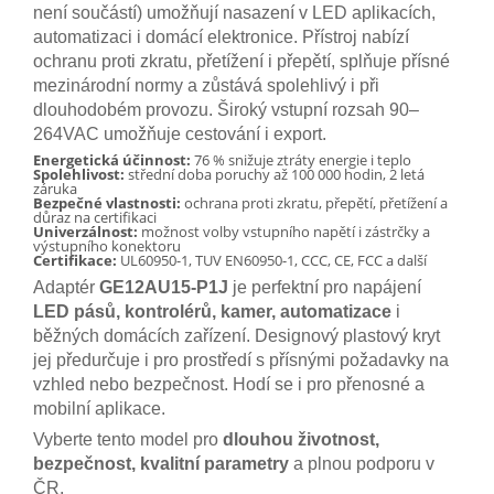
není součástí) umožňují nasazení v LED aplikacích,
automatizaci i domácí elektronice. Přístroj nabízí
ochranu proti zkratu, přetížení i přepětí, splňuje přísné
mezinárodní normy a zůstává spolehlivý i při
dlouhodobém provozu. Široký vstupní rozsah 90–
264VAC umožňuje cestování i export.
Energetická účinnost:
76 % snižuje ztráty energie i teplo
Spolehlivost:
střední doba poruchy až 100 000 hodin, 2 letá
záruka
Bezpečné vlastnosti:
ochrana proti zkratu, přepětí, přetížení a
důraz na certifikaci
Univerzálnost:
možnost volby vstupního napětí i zástrčky a
výstupního konektoru
Certifikace:
UL60950-1, TUV EN60950-1, CCC, CE, FCC a další
Adaptér
GE12AU15-P1J
je perfektní pro napájení
LED pásů, kontrolérů, kamer, automatizace
i
běžných domácích zařízení. Designový plastový kryt
jej předurčuje i pro prostředí s přísnými požadavky na
vzhled nebo bezpečnost. Hodí se i pro přenosné a
mobilní aplikace.
Vyberte tento model pro
dlouhou životnost,
bezpečnost, kvalitní parametry
a plnou podporu v
ČR.