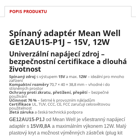
POPIS PRODUKTU
Spínaný adaptér Mean Well
GE12AU15-P1J – 15V, 12W
Univerzální napájecí zdroj –
bezpečnostní certifikace a dlouhá
životnost
Spínaný zdroj
s výstupem
15V
a max.
12W
– ideální pro mnoho
zařízení
Kompaktní rozměry
70,7 × 40 × 38,8 mm – vhodné i do
stísněných prostor
Ochrany proti zkratu, přetížení, přepětí
– bezpečné
používání
Účinnost 76 %
– šetrné k provozním nákladům
Certifikace
UL, TUV, CCC, CE, FCC zaručují celosvětovou
použitelnost
2letá záruka
a česká technická podpora
GE12AU15-P1J
od Mean Well je všestranný napájecí
adaptér s
15V/0,8A
a maximálním výkonem 12W. Malý
plastový kryt a možnost výměnných zástrček (plug kit