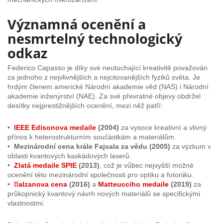
Významná ocenění a
nesmrtelný technologický
odkaz
Federico Capasso je díky své neutuchající kreativitě považován
za jednoho z nejvlivnějších a nejcitovanějších fyziků světa. Je
hrdým členem americké Národní akademie věd (NAS) i Národní
akademie inženýrství (NAE). Za své převratné objevy obdržel
desítky nejprestižnějších ocenění, mezi něž patří:
•
IEEE Edisonova medaile
(2004)
za vysoce kreativní a vlivný
přínos k heterostrukturním součástkám a materiálům.
•
Mezinárodní cena krále Fajsala za vědu (2005)
za výzkum v
oblasti kvantových kaskádových laserů.
•
Zlatá medaile SPIE
(2013)
, což je vůbec nejvyšší možné
ocenění této mezinárodní společnosti pro optiku a fotoniku.
•
B
alzanova cena
(2016)
a
Matteucciho medaile
(2019)
za
průkopnický kvantový návrh nových materiálů se specifickými
vlastnostmi.