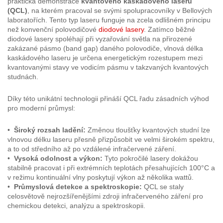
praktická demonstrace
kvantového kaskádového laseru
(QCL)
, na kterém pracoval se svými spolupracovníky v Bellových
laboratořích. Tento typ laseru funguje na zcela odlišném principu
než konvenční polovodičové
diodové lasery
. Zatímco běžné
diodové lasery spoléhají při vyzařování světla na přirozené
zakázané pásmo (band gap) daného polovodiče, vlnová délka
kaskádového laseru je určena energetickým rozestupem mezi
kvantovanými stavy ve vodicím pásmu v takzvaných kvantových
studnách.
Díky této unikátní technologii přináší QCL řadu zásadních výhod
pro moderní průmysl:
•
Široký rozsah ladění:
Změnou tloušťky kvantových studní lze
vlnovou délku laseru přesně přizpůsobit ve velmi širokém spektru,
a to od středního až po vzdálené infračervené záření.
•
Vysoká odolnost a výkon:
Tyto pokročilé lasery dokážou
stabilně pracovat i při extrémních teplotách přesahujících 100°C a
v režimu kontinuální vlny poskytují výkon až několika wattů.
•
Průmyslová detekce a spektroskopie:
QCL se staly
celosvětově nejrozšířenějšími zdroji infračerveného záření pro
chemickou detekci, analýzu a spektroskopii.