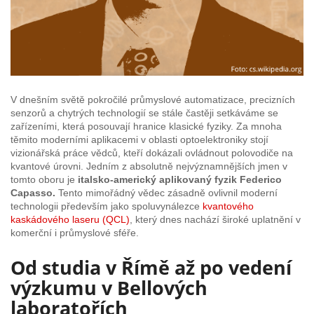
V dnešním světě pokročilé průmyslové automatizace, precizních
senzorů a chytrých technologií se stále častěji setkáváme se
zařízeními, která posouvají hranice klasické fyziky. Za mnoha
těmito moderními aplikacemi v oblasti optoelektroniky stojí
vizionářská práce vědců, kteří dokázali ovládnout polovodiče na
kvantové úrovni. Jedním z absolutně nejvýznamnějších jmen v
tomto oboru je
italsko-americký aplikovaný fyzik Federico
Capasso.
Tento mimořádný vědec zásadně ovlivnil moderní
technologii především jako spoluvynálezce
kvantového
kaskádového laseru (QCL)
, který dnes nachází široké uplatnění v
komerční i průmyslové sféře.
Od studia v Římě až po vedení
výzkumu v Bellových
laboratořích