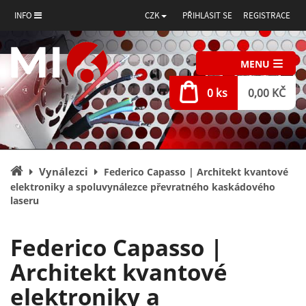
INFO
CZK
PŘIHLÁSIT SE
REGISTRACE
MENU
0 ks
0,00 KČ
Úvodní
Vynálezci
Federico Capasso | Architekt kvantové
stránka
elektroniky a spoluvynálezce převratného kaskádového
laseru
Federico Capasso |
Architekt kvantové
elektroniky a