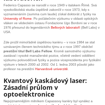
Federico Capasso se narodil v roce 1949 v italskem Římě. Svá
vysokoškolská studia úspěšně zakončil v roce 1973, kdy s
vyznamenáním (
summa cum laude
) získal doktorát z fyziky na
University of Rome
. Po počátečním výzkumu v oblasti optických
vláken ve vědeckém ústavu Fondazione Ugo Bordoni se v roce
1976 přesunul do legendárních
Bellových laboratoří
(Bell Labs) v
USA.
Zde prožil mimořádně úspěšnou kariéru – v roce 1984 se stal
uznávaným členem technického týmu a v roce 1997 obdržel
prestižní titul Bell Labs Fellow
. Kromě samotného výzkumu
zastával i vysoké manažerské pozice, včetně vedení oddělení
výzkumu polovodičové fyziky a pozice viceprezidenta pro fyzikální
výzkum v letech 2000 až 2002. Od 1. ledna 2003 působí jako
profesor na prestižní
Harvardově univerzitě
.
Kvantový kaskádový laser:
Zásadní průlom v
optoelektronice
Nejvýznamnějším milníkem Capassovy kariéry byl vynález a