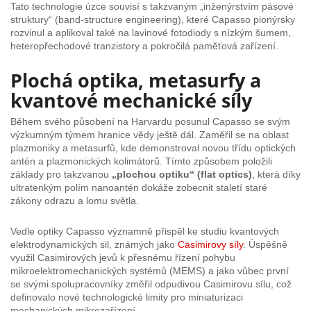
Tato technologie úzce souvisí s takzvaným „inženýrstvím pásové
struktury“ (band-structure engineering), které Capasso pionýrsky
rozvinul a aplikoval také na lavinové fotodiody s nízkým šumem,
heteropřechodové tranzistory a pokročilá paměťová zařízení.
Plochá optika, metasurfy a
kvantové mechanické síly
Během svého působení na Harvardu posunul Capasso se svým
výzkumným týmem hranice vědy ještě dál. Zaměřil se na oblast
plazmoniky a metasurfů, kde demonstroval novou třídu optických
antén a plazmonických kolimátorů. Tímto způsobem položili
základy pro takzvanou
„plochou optiku“ (flat optics)
, která díky
ultratenkým polím nanoantén dokáže zobecnit staletí staré
zákony odrazu a lomu světla.
Vedle optiky Capasso významně přispěl ke studiu kvantových
elektrodynamických sil, známých jako
Casimirovy síly
. Úspěšně
využil Casimirových jevů k přesnému řízení pohybu
mikroelektromechanických systémů (MEMS) a jako vůbec první
se svými spolupracovníky změřil odpudivou Casimirovu sílu, což
definovalo nové technologické limity pro miniaturizaci
mechanických mikrozařízení.