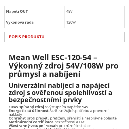
Napětí OUT
48V
Výkonová řada
120W
POPIS PRODUKTU
Mean Well ESC-120-54 –
Výkonný zdroj 54V/108W pro
průmysl a nabíjení
Univerzální nabíjecí a napájecí
zdroj s ověřenou spolehlivostí a
bezpečnostními prvky
108W spínaný zdroj
s výstupním napětím 54V
Energetická účinnost
84 %, snižující spotřebu a provozní
náklady
Ochrany:
proti přepětí, přetížení, přehřátí a nesprávné polaritě
Mezinárodní certifikace
bezpečnosti a EMC
Všestranný vstupní rozsah
pro různé instalace