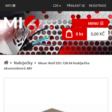
INFO
CZK
PŘIHLÁSIT SE
REGISTRACE
MENU
0 ks
0,00 KČ
Úvodní
Nabíječky
Mean Well ESC-120-54 Nabíječka
stránka
akumulátorů 48V