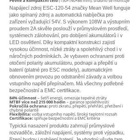
Pevné a kompaktní tělo
(150×140×86 mm), snadno se montuje
Napájecí zdroj ESC-120-54 značky Mean Well funguje
jako spínaný zdroj a automatická nabíječka pro
zařízení vyžadující 54V. S výkonem 108W a výstupním
proudem 2A skvěle poslouží v průmyslovém prostředí,
systémech zálohování, pro dobíjení akumulátorů i v
LED osvětlení. Díky kompaktní konstrukci zajistí
vysokou účinnost, nízké ztráty a spolehlivý chod i v
náročných podmínkách. Je vybaven ochranami proti
otočení polarity akumulátoru, podnapi a přepětí u
baterií (platné pro ESC modely), automatickým
obnovením provozu po odstranění závady a volbou
vstupního napětí přepínačem. Má všechny potřebné
bezpečnostní a EMC certifikace.
84% účinnost
– šetří energii, omezuje tepelné ztráty
MTBF více než 215 000 hodin
– garance spolehlivosti
Pokročilá ochrana:
proti zkratu, přepětí, přehřátí, přetížení i
chybné polaritě
Flexibilita:
volba vstupního napětí, široký teplotní rozsah
Certifikace:
splňuje bezpečnostní a EMC kritéria
Typická nasazení produktu zahrnují průmyslové
rozvaděče, záložní napájení, systémy proti výpadku,
řízení budov i nabíjení baterií. Je vhodný všude tam,