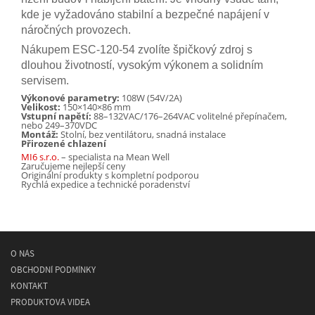
kde je vyžadováno stabilní a bezpečné napájení v
náročných provozech.
Nákupem ESC-120-54 zvolíte špičkový zdroj s
dlouhou životností, vysokým výkonem a solidním
servisem.
Výkonové parametry:
108W (54V/2A)
Velikost:
150×140×86 mm
Vstupní napětí:
88–132VAC/176–264VAC volitelné přepínačem,
nebo 249–370VDC
Montáž:
Stolní, bez ventilátoru, snadná instalace
Přirozené chlazení
MI6 s.r.o.
– specialista na Mean Well
Zaručujeme nejlepší ceny
Originální produkty s kompletní podporou
Rychlá expedice a technické poradenství
O NÁS
OBCHODNÍ PODMÍNKY
KONTAKT
PRODUKTOVÁ VIDEA