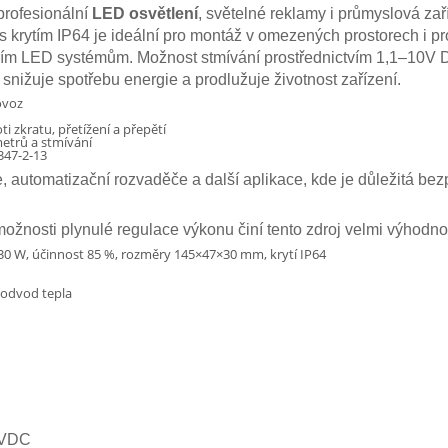
rofesionální
LED osvětlení
, světelné reklamy i průmyslová za
rytím IP64 je ideální pro montáž v omezených prostorech i p
tním LED systémům. Možnost stmívání prostřednictvím 1,1–10V
 snižuje spotřebu energie a prodlužuje životnost zařízení.
ovoz
zkratu, přetížení a přepětí
etrů a stmívání
347-2-13
, automatizační rozvaděče a další aplikace, kde je důležitá bez
možnosti plynulé regulace výkonu činí tento zdroj velmi výhodn
30 W, účinnost 85 %, rozměry 145×47×30 mm, krytí IP64
e odvod tepla
0VDC