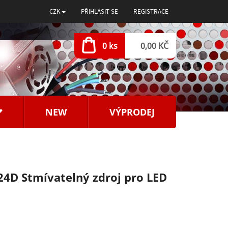
CZK
PŘIHLÁSIT SE
REGISTRACE
0 ks
0,00 KČ
NEW
VÝPRODEJ
24D Stmívatelný zdroj pro LED