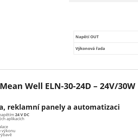
Napětí OUT
Výkonová řada
j Mean Well ELN-30-24D – 24V/30W
la, reklamní panely a automatizaci
napětím
24 V DC
ných aplikacích
alace
e výkonu
výbavě