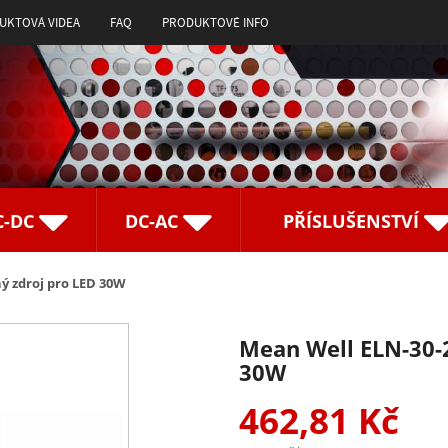
UKTOVÁ VIDEA
FAQ
PRODUKTOVÉ INFO
C-DC
DC-AC
PŘÍSLUŠENSTVÍ
ý zdroj pro LED 30W
Mean Well ELN-30-
30W
462,81 Kč