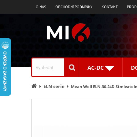
O NÁS
OBCHODNÍ PODMÍNKY
KONTAKT
PROD
Vyhledávání
AC-DC
D
Úvodní
ELN serie
Mean Well ELN-30-24D Stmívateln
stránka