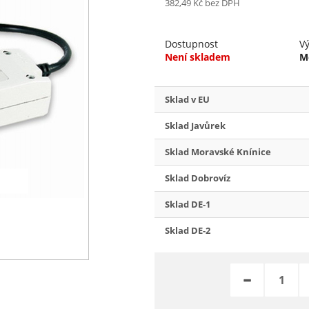
382,49 Kč
bez DPH
Dostupnost
V
Není skladem
M
Sklad v EU
Sklad Javůrek
Sklad Moravské Knínice
Sklad Dobrovíz
Sklad DE-1
Sklad DE-2