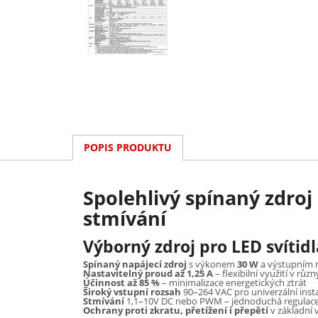
POPIS PRODUKTU
Spolehlivý spínaný zdro
stmívání
Výborný zdroj pro LED svítid
Spínaný napájecí zdroj
s výkonem
30 W
a výstupním 
Nastavitelný proud až 1,25 A
– flexibilní využití v růz
Účinnost až 85 %
– minimalizace energetických ztrát
Široký vstupní rozsah
90–264 VAC pro univerzální inst
Stmívání
1,1–10V DC nebo PWM – jednoduchá regulac
Ochrany proti zkratu, přetížení i přepětí
v základní 