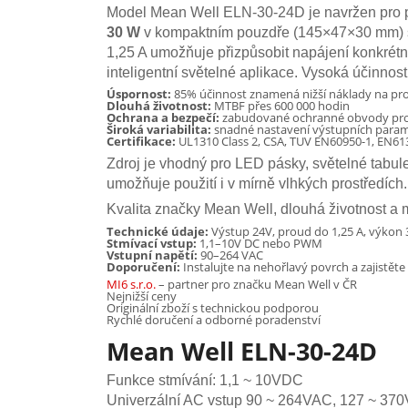
Model Mean Well ELN-30-24D je navržen pro p
30 W
v kompaktním pouzdře (145×47×30 mm) s k
1,25 A umožňuje přizpůsobit napájení konkré
inteligentní světelné aplikace. Vysoká účinnost
Úspornost:
85% účinnost znamená nižší náklady na pr
Dlouhá životnost:
MTBF přes 600 000 hodin
Ochrana a bezpečí:
zabudované ochranné obvody proti 
Široká variabilita:
snadné nastavení výstupních param
Certifikace:
UL1310 Class 2, CSA, TUV EN60950-1, EN61
Zdroj je vhodný pro LED pásky, světelné tabule
umožňuje použití i v mírně vlhkých prostředích.
Kvalita značky Mean Well, dlouhá životnost a 
Technické údaje:
Výstup 24V, proud do 1,25 A, výkon 
Stmívací vstup:
1,1–10V DC nebo PWM
Vstupní napětí:
90–264 VAC
Doporučení:
Instalujte na nehořlavý povrch a zajistět
MI6 s.r.o.
– partner pro značku Mean Well v ČR
Nejnižší ceny
Originální zboží s technickou podporou
Rychlé doručení a odborné poradenství
Mean Well ELN-30-24D
Funkce stmívání: 1,1 ~ 10VDC
Univerzální AC vstup 90 ~ 264VAC, 127 ~ 37