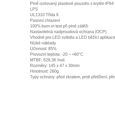
Plně izolovaný plastové pouzdro s krytím IP64
LPS
UL1310 Třída II.
Pasivní chlazení
100% burn-in test při plné zátěži
Nastavitelná nadproudová ochrana (OCP)
Vhodné pro LED svítidla a LED běžící aplikac
Nízké náklady
Účinnost: 85%
Provozní teplota: -20 ~ +60°C
MTBF: 628,3K hod.
Rozměry: 145 x 47 x 30mm
Hmotnost: 260g
Typy ochrany: před zkratem, proti přetížení, př