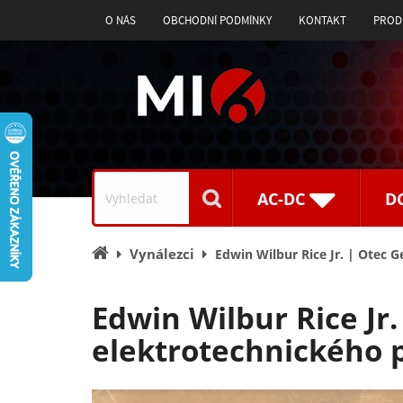
O NÁS
OBCHODNÍ PODMÍNKY
KONTAKT
PROD
Vyhledávání
AC-DC
D
Úvodní
Vynálezci
Edwin Wilbur Rice Jr. | Otec G
stránka
Edwin Wilbur Rice Jr.
elektrotechnického 