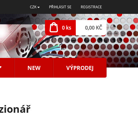
CZK
PŘIHLÁSIT SE
REGISTRACE
0 ks
0,00 KČ
NEW
VÝPRODEJ
izionář