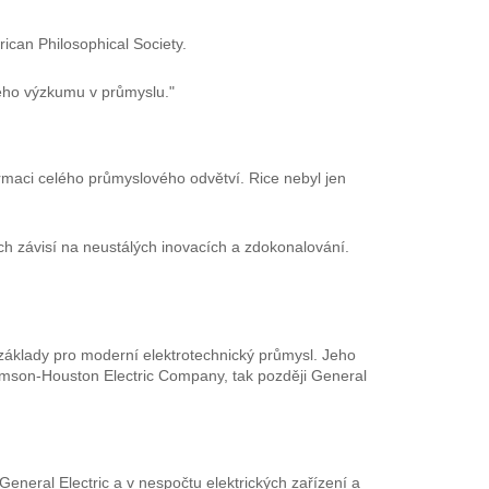
ican Philosophical Society.
kého výzkumu v průmyslu."
rmaci celého průmyslového odvětví. Rice nebyl jen
ch závisí na neustálých inovacích a zdokonalování.
áklady pro moderní elektrotechnický průmysl. Jeho
homson-Houston Electric Company, tak později General
eneral Electric a v nespočtu elektrických zařízení a