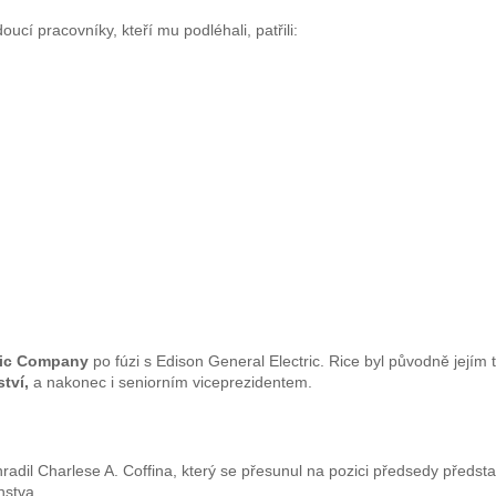
ucí pracovníky, kteří mu podléhali, patřili:
ric Company
po fúzi s Edison General Electric. Rice byl původně jejím 
tví,
a nakonec i seniorním viceprezidentem.
hradil Charlese A. Coffina, který se přesunul na pozici předsedy předs
nstva.