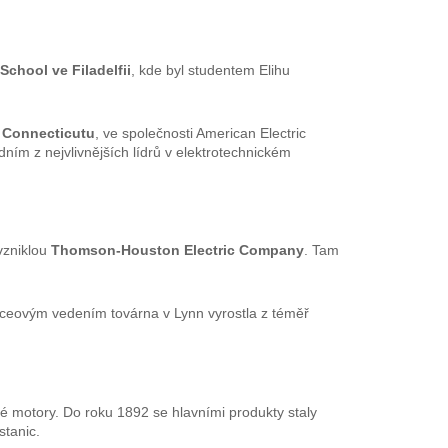
School ve Filadelfii
, kde byl studentem Elihu
v Connecticutu
, ve společnosti American Electric
ím z nejvlivnějších lídrů v elektrotechnickém
vzniklou
Thomson-Houston Electric Company
. Tam
iceovým vedením továrna v Lynn vyrostla z téměř
ké motory. Do roku 1892 se hlavními produkty staly
stanic.