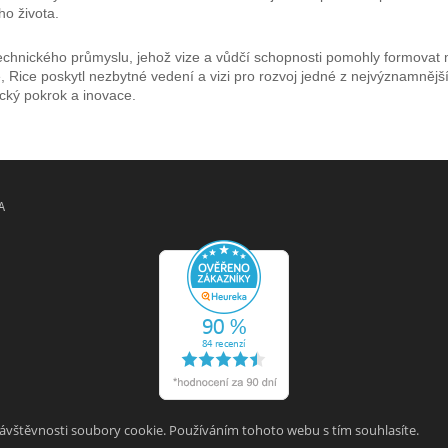
o života.
chnického průmyslu, jehož vize a vůdčí schopnosti pomohly formovat mo
, Rice poskytl nezbytné vedení a vizi pro rozvoj jedné z nejvýznamnějš
gický pokrok a inovace.
A
návštěvnosti soubory cookie. Používáním tohoto webu s tím souhlasíte.