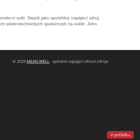
derní svět. Stejně jako spolehlivý napájecí zdroj
ích elektrotechnických společností na světě. Jeho
© 2026
MEAN WELL
- spínané napájecí síťové zdroje
Powered by
Designed by
V pořádku