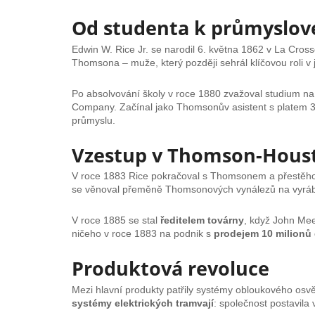
Od studenta k průmyslov
Edwin W. Rice Jr. se narodil 6. května 1862 v La Cro
Thomsona – muže, který později sehrál klíčovou roli v 
Po absolvování školy v roce 1880 zvažoval studium na
Company. Začínal jako Thomsonův asistent s platem 30 
průmyslu.
Vzestup v Thomson-Houst
V roce 1883 Rice pokračoval s Thomsonem a přestěhov
se věnoval přeměně Thomsonových vynálezů na vyráb
V roce 1885 se stal
ředitelem továrny
, když John Mee
ničeho v roce 1883 na podnik s
prodejem 10 milionů 
Produktová revoluce
Mezi hlavní produkty patřily systémy obloukového osvět
systémy elektrických tramvají
: společnost postavila 