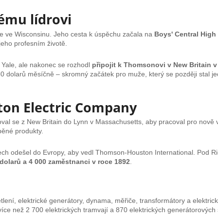
ému lídrovi
sse ve Wisconsinu. Jeho cesta k úspěchu začala na
Boys' Central High 
jeho profesním životě.
 Yale, ale nakonec se rozhodl
připojit k Thomsonovi v New Britain 
dolarů měsíčně – skromný začátek pro muže, který se později stal jedn
on Electric Company
al se z New Britain do Lynn v Massachusetts, aby pracoval pro nově 
ěné produkty.
ch odešel do Evropy, aby vedl Thomson-Houston International. Pod R
dolarů a 4 000 zaměstnanci v roce 1892
.
lení, elektrické generátory, dynama, měřiče, transformátory a elektric
více než 2 700 elektrických tramvají a 870 elektrických generátorových 