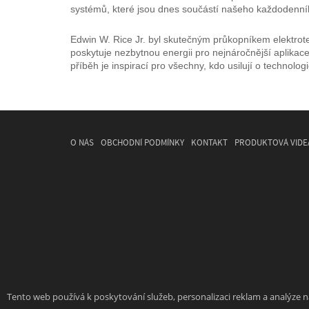
systémů, které jsou dnes součástí našeho každodenníh
Edwin W. Rice Jr. byl skutečným průkopníkem elektrote
poskytuje nezbytnou energii pro nejnáročnější aplikace
příběh je inspirací pro všechny, kdo usilují o technolo
O NÁS
OBCHODNÍ PODMÍNKY
KONTAKT
PRODUKTOVÁ VIDE
Tento web používá k poskytování služeb, personalizaci reklam a analýze 