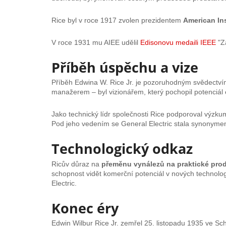
Rice byl v roce 1917 zvolen prezidentem
American Ins
V roce 1931 mu AIEE udělil
Edisonovu medaili IEEE
"Za
Příběh úspěchu a vize
Příběh Edwina W. Rice Jr. je pozoruhodným svědectvím 
manažerem – byl vizionářem, který pochopil potenciál e
Jako technický lídr společnosti Rice podporoval výzku
Pod jeho vedením se General Electric stala synonymem
Technologický odkaz
Ricův důraz na
přeměnu vynálezů na praktické pro
schopnost vidět komerční potenciál v nových technolo
Electric.
Konec éry
Edwin Wilbur Rice Jr. zemřel 25. listopadu 1935 ve Sc