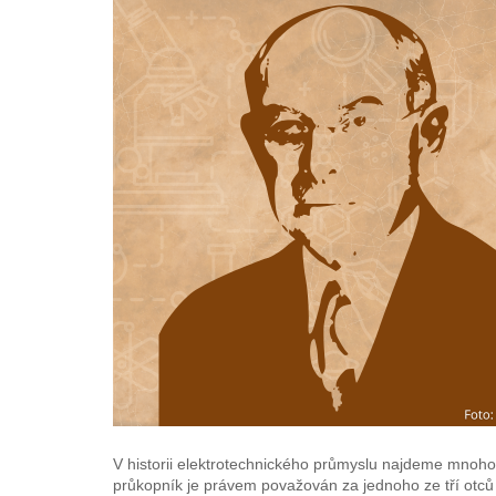
V historii elektrotechnického průmyslu najdeme mnoho
průkopník je právem považován za jednoho ze tří otců