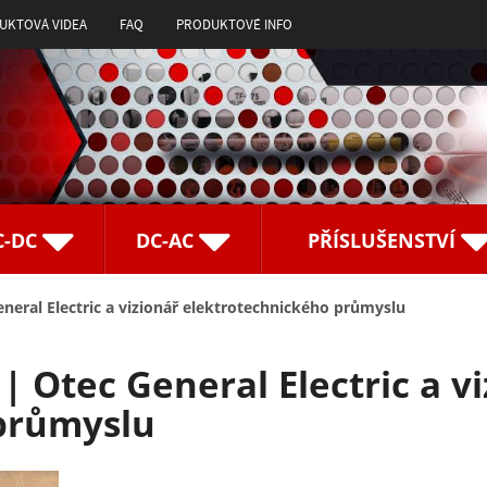
UKTOVÁ VIDEA
FAQ
PRODUKTOVÉ INFO
C-DC
DC-AC
PŘÍSLUŠENSTVÍ
eneral Electric a vizionář elektrotechnického průmyslu
 | Otec General Electric a v
průmyslu