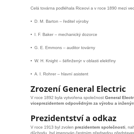
Celá továrna podléhala Riceovi a v roce 1890 mezi vedo
• D. M. Barton – ředitel výroby
• I. F. Baker – mechanický dozorce
• G. E. Emmons – auditor továrny
• W. H. Knight – šéfinženýr v oblasti elektřiny
• A. I. Rohrer – hlavní asistent
Zrození General Electric
V roce 1892 byla vytvořena společnost
General Elect
viceprezidentem odpovědným za výrobu a inženýrs
Prezidentství a odkaz
V roce 1913 byl zvolen
prezidentem společnosti
, na
důchodu, byl jmenován čestným předsedou představe