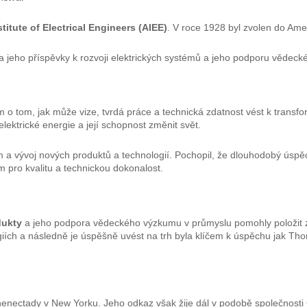
titute of Electrical Engineers (AIEE)
. V roce 1928 byl zvolen do Amer
 jeho příspěvky k rozvoji elektrických systémů a jeho podporu vědec
o tom, jak může vize, tvrdá práce a technická zdatnost vést k transfo
lektrické energie a její schopnost změnit svět.
m a vývoj nových produktů a technologií. Pochopil, že dlouhodobý úspě
 pro kvalitu a technickou dokonalost.
dukty
a jeho podpora vědeckého výzkumu v průmyslu pomohly položit z
giích a následně je úspěšně uvést na trh byla klíčem k úspěchu jak T
henectady v New Yorku. Jeho odkaz však žije dál v podobě společnosti G