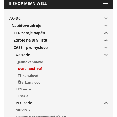
E-SHOP MEAN WELL
AC-DC
Napěťové zdroje
LED zdroje napětí
Zdroje na DIN lištu
CASE - průmyslové
G3 serie
Jednokanálové
Dvoukanálové
Tříkanálové
Čtyřkanálové
LRS serie
SE serie
PFC serie
MOVING
SPV serie programovací výkon