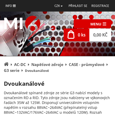
INFO
CZK
PŘIHLÁSIT SE
REGISTRACE
MENU
0 ks
0,00 KČ
Úvodní
AC-DC
Napěťové zdroje
CASE - průmyslové
stránka
G3 serie
Dvoukanálové
Dvoukanálové
Dvoukanálové spínané zdroje ze série G3 nabízí modely s
označením RD a RID. Tyto zdroje jsou nabízeny ve výkonových
řadách 35W až 125W. Disponují univerzálním vstupním
napětím v rozsahu 88VAC~264VAC (přepínatelný vstup
88VAC~132VAC/176VAC~264VAC u modelů 120W). Rozsah