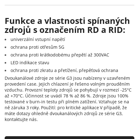
Funkce a vlastnosti spínaných
zdrojů s označením RD a RID:
univerzální vstupní napětí
ochrana proti otřesům 5G
ochrana proti krátkodobému přepětí až 300VAC
LED indikace stavu
ochrana proti zkratu a přetížení, přepěťová ochrana
Dvoukanálové zdroje ze série G3 jsou nabízeny v uzavřeném
provedení case. Jejich chlazení je řešeno volným prouděním
vzduchu. Provozní teploty zdrojů se pohybují v rozmezí -25°C
až +70°C. Účinnost se uvádí 78 % až 86 %. Zdroje jsou 100%
testované v burn-in testu při plném zatížení. Vztahuje se na
ně záruka 3 roky.
Použití: pro kritické aplikace
V případě, že
máte dotazy ohledně dvoukanálových zdrojů ze série G3,
kontaktujte nás.