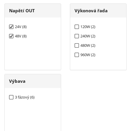
Napětí OUT
Výkonová řada
24V (8)
120W (2)
48V (8)
240W (2)
480W (2)
960W (2)
Výbava
3 fázový (6)