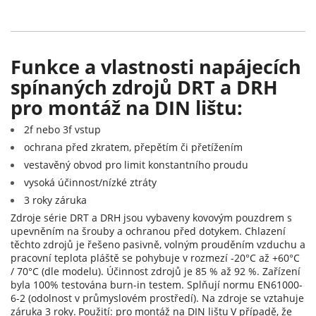
Funkce a vlastnosti napájecích
spínaných zdrojů DRT a DRH
pro montáž na DIN lištu:
2f nebo 3f vstup
ochrana před zkratem, přepětím či přetížením
vestavěný obvod pro limit konstantního proudu
vysoká účinnost/nízké ztráty
3 roky záruka
Zdroje série DRT a DRH jsou vybaveny kovovým pouzdrem s
upevněním na šrouby a ochranou před dotykem. Chlazení
těchto zdrojů je řešeno pasivně, volným prouděním vzduchu a
pracovní teplota pláště se pohybuje v rozmezí -20°C až +60°C
/ 70°C (dle modelu). Účinnost zdrojů je 85 % až 92 %. Zařízení
byla 100% testována burn-in testem. Splňují normu EN61000-
6-2 (odolnost v průmyslovém prostředí). Na zdroje se vztahuje
záruka 3 roky.
Použití: pro montáž na DIN lištu
V případě, že