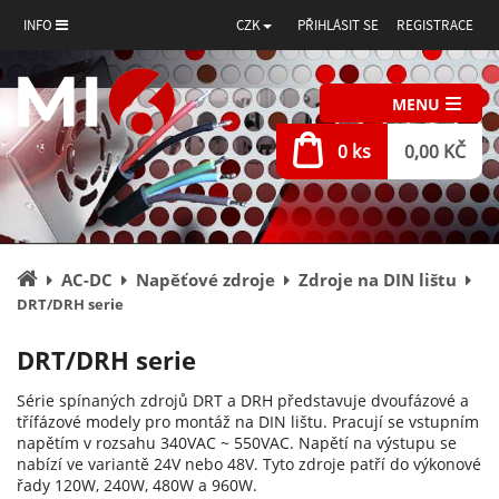
INFO
CZK
PŘIHLÁSIT SE
REGISTRACE
MENU
0 ks
0,00 KČ
Úvodní
AC-DC
Napěťové zdroje
Zdroje na DIN lištu
stránka
DRT/DRH serie
DRT/DRH serie
Série spínaných zdrojů DRT a DRH představuje dvoufázové a
třífázové modely pro montáž na DIN lištu. Pracují se vstupním
napětím v rozsahu 340VAC ~ 550VAC. Napětí na výstupu se
nabízí ve variantě 24V nebo 48V. Tyto zdroje patří do výkonové
řady 120W, 240W, 480W a 960W.