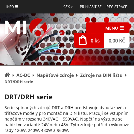
INFO
CZK
PŘIHLÁSIT SE
REGISTRACE
MENU
0 ks
0,00 KČ
Úvodní
AC-DC
Napěťové zdroje
Zdroje na DIN lištu
stránka
DRT/DRH serie
DRT/DRH serie
Série spínaných zdrojů DRT a DRH představuje dvoufázové a
třífázové modely pro montáž na DIN lištu. Pracují se vstupním
napětím v rozsahu 340VAC ~ 550VAC. Napětí na výstupu se
nabízí ve variantě 24V nebo 48V. Tyto zdroje patří do výkonové
řady 120W, 240W, 480W a 960W.