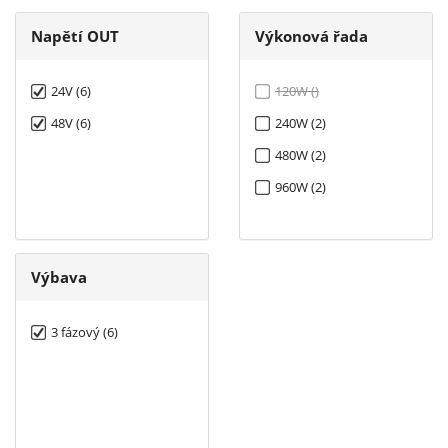
Napětí OUT
Výkonová řada
24V (6)
120W ()
48V (6)
240W (2)
480W (2)
960W (2)
Výbava
3 fázový (6)