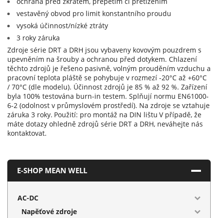
ochrana před zkratem, přepětím či přetížením
vestavěný obvod pro limit konstantního proudu
vysoká účinnost/nízké ztráty
3 roky záruka
Zdroje série DRT a DRH jsou vybaveny kovovým pouzdrem s
upevněním na šrouby a ochranou před dotykem. Chlazení
těchto zdrojů je řešeno pasivně, volným prouděním vzduchu a
pracovní teplota pláště se pohybuje v rozmezí -20°C až +60°C
/ 70°C (dle modelu). Účinnost zdrojů je 85 % až 92 %. Zařízení
byla 100% testována burn-in testem. Splňují normu EN61000-
6-2 (odolnost v průmyslovém prostředí). Na zdroje se vztahuje
záruka 3 roky.
Použití: pro montáž na DIN lištu
V případě, že
máte dotazy ohledně zdrojů série DRT a DRH, neváhejte nás
kontaktovat.
E-SHOP MEAN WELL
AC-DC
Napěťové zdroje