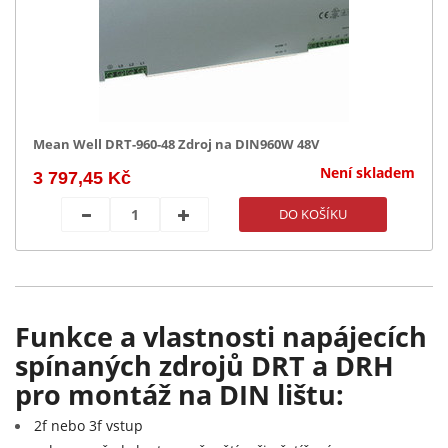
Mean Well DRT-960-48 Zdroj na DIN960W 48V
Není skladem
3 797,45 Kč
Funkce a vlastnosti napájecích
spínaných zdrojů DRT a DRH
pro montáž na DIN lištu:
2f nebo 3f vstup