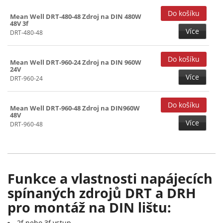
Mean Well DRT-480-48 Zdroj na DIN 480W
48V 3f
Více
DRT-480-48
Mean Well DRT-960-24 Zdroj na DIN 960W
24V
Více
DRT-960-24
Mean Well DRT-960-48 Zdroj na DIN960W
48V
Více
DRT-960-48
Funkce a vlastnosti napájecích
spínaných zdrojů DRT a DRH
pro montáž na DIN lištu:
2f nebo 3f vstup