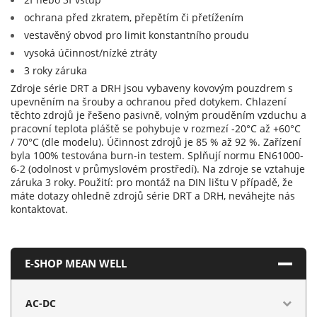
ochrana před zkratem, přepětím či přetížením
vestavěný obvod pro limit konstantního proudu
vysoká účinnost/nízké ztráty
3 roky záruka
Zdroje série DRT a DRH jsou vybaveny kovovým pouzdrem s
upevněním na šrouby a ochranou před dotykem. Chlazení
těchto zdrojů je řešeno pasivně, volným prouděním vzduchu a
pracovní teplota pláště se pohybuje v rozmezí -20°C až +60°C
/ 70°C (dle modelu). Účinnost zdrojů je 85 % až 92 %. Zařízení
byla 100% testována burn-in testem. Splňují normu EN61000-
6-2 (odolnost v průmyslovém prostředí). Na zdroje se vztahuje
záruka 3 roky.
Použití: pro montáž na DIN lištu
V případě, že
máte dotazy ohledně zdrojů série DRT a DRH, neváhejte nás
kontaktovat.
E-SHOP MEAN WELL
AC-DC