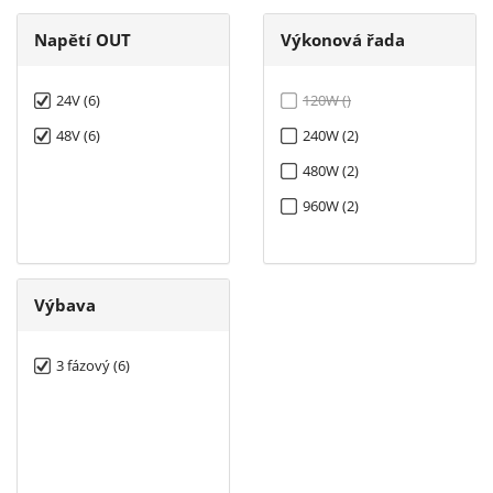
Napětí OUT
Výkonová řada
24V (6)
120W ()
48V (6)
240W (2)
480W (2)
960W (2)
Výbava
3 fázový (6)