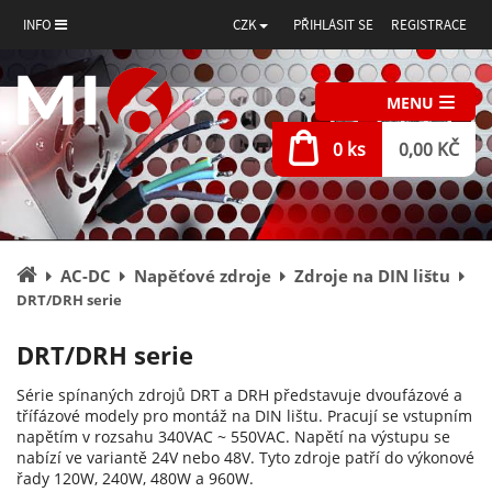
INFO
CZK
PŘIHLÁSIT SE
REGISTRACE
MENU
0 ks
0,00 KČ
Úvodní
AC-DC
Napěťové zdroje
Zdroje na DIN lištu
stránka
DRT/DRH serie
DRT/DRH serie
Série spínaných zdrojů DRT a DRH představuje dvoufázové a
třífázové modely pro montáž na DIN lištu. Pracují se vstupním
napětím v rozsahu 340VAC ~ 550VAC. Napětí na výstupu se
nabízí ve variantě 24V nebo 48V. Tyto zdroje patří do výkonové
řady 120W, 240W, 480W a 960W.