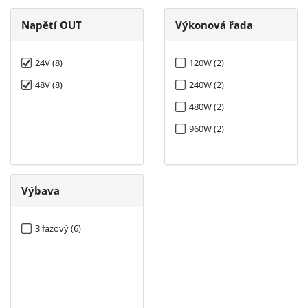
Napětí OUT
Výkonová řada
24V (8)
120W (2)
48V (8)
240W (2)
480W (2)
960W (2)
Výbava
3 fázový (6)