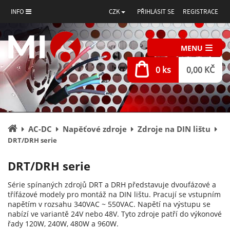
INFO
CZK
PŘIHLÁSIT SE
REGISTRACE
MENU
0 ks
0,00 KČ
Úvodní
AC-DC
Napěťové zdroje
Zdroje na DIN lištu
stránka
DRT/DRH serie
DRT/DRH serie
Série spínaných zdrojů DRT a DRH představuje dvoufázové a
třífázové modely pro montáž na DIN lištu. Pracují se vstupním
napětím v rozsahu 340VAC ~ 550VAC. Napětí na výstupu se
nabízí ve variantě 24V nebo 48V. Tyto zdroje patří do výkonové
řady 120W, 240W, 480W a 960W.