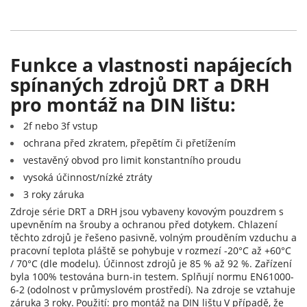
Funkce a vlastnosti napájecích
spínaných zdrojů DRT a DRH
pro montáž na DIN lištu:
2f nebo 3f vstup
ochrana před zkratem, přepětím či přetížením
vestavěný obvod pro limit konstantního proudu
vysoká účinnost/nízké ztráty
3 roky záruka
Zdroje série DRT a DRH jsou vybaveny kovovým pouzdrem s
upevněním na šrouby a ochranou před dotykem. Chlazení
těchto zdrojů je řešeno pasivně, volným prouděním vzduchu a
pracovní teplota pláště se pohybuje v rozmezí -20°C až +60°C
/ 70°C (dle modelu). Účinnost zdrojů je 85 % až 92 %. Zařízení
byla 100% testována burn-in testem. Splňují normu EN61000-
6-2 (odolnost v průmyslovém prostředí). Na zdroje se vztahuje
záruka 3 roky.
Použití: pro montáž na DIN lištu
V případě, že