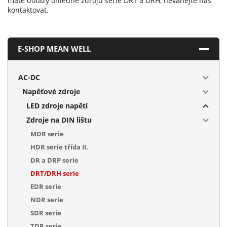
máte dotazy ohledně zdrojů série DRT a DRH, neváhejte nás
kontaktovat.
E-SHOP MEAN WELL
AC-DC
Napěťové zdroje
LED zdroje napětí
Zdroje na DIN lištu
MDR serie
HDR serie třída II.
DR a DRP serie
DRT/DRH serie
EDR serie
NDR serie
SDR serie
TDR serie