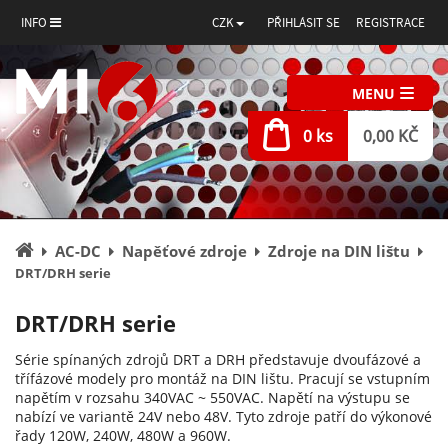
INFO
CZK
PŘIHLÁSIT SE
REGISTRACE
MENU
0 ks
0,00 KČ
Úvodní
AC-DC
Napěťové zdroje
Zdroje na DIN lištu
stránka
DRT/DRH serie
DRT/DRH serie
Série spínaných zdrojů DRT a DRH představuje dvoufázové a
třífázové modely pro montáž na DIN lištu. Pracují se vstupním
napětím v rozsahu 340VAC ~ 550VAC. Napětí na výstupu se
nabízí ve variantě 24V nebo 48V. Tyto zdroje patří do výkonové
řady 120W, 240W, 480W a 960W.