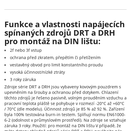
Funkce a vlastnosti napájecích
spínaných zdrojů DRT a DRH
pro montáž na DIN lištu:
2f nebo 3f vstup
ochrana před zkratem, přepětím či přetížením
vestavěný obvod pro limit konstantního proudu
vysoká účinnost/nízké ztráty
3 roky záruka
Zdroje série DRT a DRH jsou vybaveny kovovým pouzdrem s
upevněním na šrouby a ochranou před dotykem. Chlazení
těchto zdrojů je řešeno pasivně, volným prouděním vzduchu a
pracovní teplota pláště se pohybuje v rozmezí -20°C až +60°C
/ 70°C (dle modelu). Účinnost zdrojů je 85 % až 92 %. Zařízení
byla 100% testována burn-in testem. Splňují normu EN61000-
6-2 (odolnost v průmyslovém prostředí). Na zdroje se vztahuje
záruka 3 roky.
Použití: pro montáž na DIN lištu
V případě, že