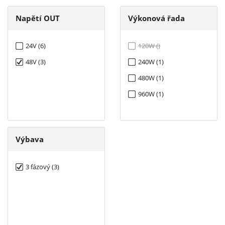
Napětí OUT
Výkonová řada
24V (6)
120W ()
48V (3)
240W (1)
480W (1)
960W (1)
Výbava
3 fázový (3)