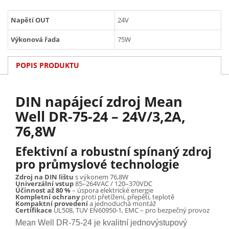
Napětí OUT
24V
Výkonová řada
75W
POPIS PRODUKTU
DIN napájecí zdroj Mean
Well DR-75-24 – 24V/3,2A,
76,8W
Efektivní a robustní spínaný zdroj
pro průmyslové technologie
Zdroj na DIN lištu
s výkonem 76,8W
Univerzální vstup
85–264VAC / 120–370VDC
Účinnost až 80 %
– úspora elektrické energie
Kompletní ochrany
proti přetížení, přepětí, teplotě
Kompaktní provedení
a jednoduchá montáž
Certifikace
UL508, TUV EN60950-1, EMC – pro bezpečný provoz
Mean Well DR-75-24 je kvalitní jednovýstupový