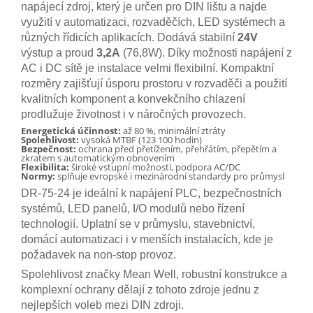
napájecí zdroj, který je určen pro DIN lištu a najde
využití v automatizaci, rozvaděčích, LED systémech a
různých řídicích aplikacích. Dodává stabilní
24V
výstup a proud
3,2A
(76,8W). Díky možnosti napájení z
AC i DC sítě je instalace velmi flexibilní. Kompaktní
rozměry zajišťují úsporu prostoru v rozvaděči a použití
kvalitních komponent a konvekčního chlazení
prodlužuje životnost i v náročných provozech.
Energetická účinnost:
až 80 %, minimální ztráty
Spolehlivost:
vysoká MTBF (123 100 hodin)
Bezpečnost:
ochrana před přetížením, přehřátím, přepětím a
zkratem s automatickým obnovením
Flexibilita:
široké vstupní možnosti, podpora AC/DC
Normy:
splňuje evropské i mezinárodní standardy pro průmysl
DR-75-24 je ideální k napájení PLC, bezpečnostních
systémů, LED panelů, I/O modulů nebo řízení
technologií. Uplatní se v průmyslu, stavebnictví,
domácí automatizaci i v menších instalacích, kde je
požadavek na non-stop provoz.
Spolehlivost značky Mean Well, robustní konstrukce a
komplexní ochrany dělají z tohoto zdroje jednu z
nejlepších voleb mezi DIN zdroji.