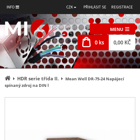
INFO
CZK
PŘIHLÁSIT SE
REGISTRACE
MENU
0 ks
0,00 KČ
Úvodní
HDR serie třída II.
Mean Well DR-75-24 Napájecí
stránka
spínaný zdroj na DIN l