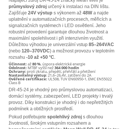
Napájecí zdroj DR-45-24 značky Mean Well je
průmyslový zdroj
určený k instalaci na DIN lištu.
Zajišťuje
24V výstup
s výkonem až
48W
a najde
uplatnění v automatizačních procesech, měřicích a
signalizačních systémech i LED osvětlení. Jeho
robustní provedení garantuje dlouhou životnost a
maximální spolehlivost i při intenzivním využití.
Důležitou výhodou je univerzální vstup
85–264VAC
(nebo
120–370VDC
) a možnost provozu v teplotním
rozsahu
-10 až +50 °C
.
Účinnost:
až
80 %
, úspora elektrické energie
Odolnost:
MTBF vyšší než
364 000 hodin
Ochrany:
proti zkratu, přepětí, přehřátí a přetížení
Nastavitelný výstup
: 21,6–26,4V, zatížení do 2A
Ověřené certifikace:
UL508, TUV EN60950-1, EMC EN55022
Class B
DR-45-24 je vhodný pro průmyslovou automatizaci,
domácí systémy, zabezpečení, LED projekty i trvalý
provoz. Díky konstrukci je vhodný i do nepřetržitých
podmínek a obtížných prostředí.
Pokud potřebujete
spolehlivý zdroj
s dlouhou
životností, širokým vstupním rozsahem a