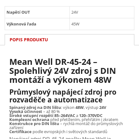
Napětí OUT
24V
Výkonová řada
45W
POPIS PRODUKTU
Mean Well DR-45-24 –
Spolehlivý 24V zdroj s DIN
montáží a výkonem 48W
Průmyslový napájecí zdroj pro
rozvaděče a automatizace
Spínaný zdroj na DIN lištu
: výkon
48W
, výstup
24V
Vysoká účinnost
– až 80 %
Široké vstupní rozpětí
85–264VAC
a
120–370VDC
Komplexní ochrana
před přetížením, přehřátím i zkratem
Konstrukce pro DIN lištu
– rychlá montáž do průmyslových
zařízení
Certifikace
podle evropských i světových standardů