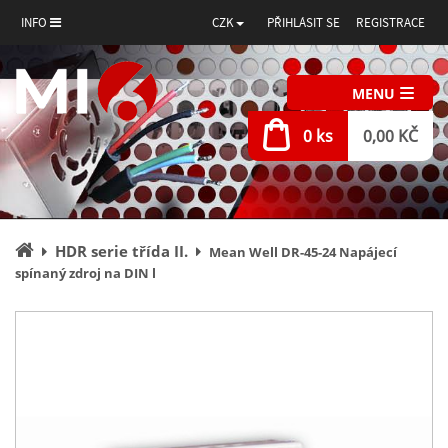
INFO
CZK
PŘIHLÁSIT SE
REGISTRACE
MENU
0 ks
0,00 KČ
Úvodní
HDR serie třída II.
Mean Well DR-45-24 Napájecí
stránka
spínaný zdroj na DIN l