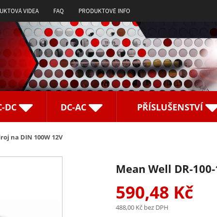
UKTOVÁ VIDEA
FAQ
PRODUKTOVÉ INFO
C-DC
DC-AC
PŘÍSLUŠENSTVÍ
roj na DIN 100W 12V
Mean Well DR-100-
590,48 Kč
488,00 Kč
bez DPH