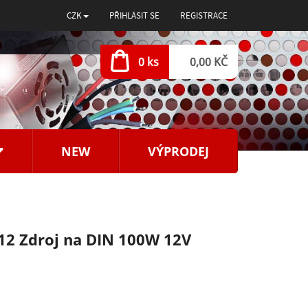
CZK
PŘIHLÁSIT SE
REGISTRACE
0 ks
0,00 KČ
NEW
VÝPRODEJ
12 Zdroj na DIN 100W 12V