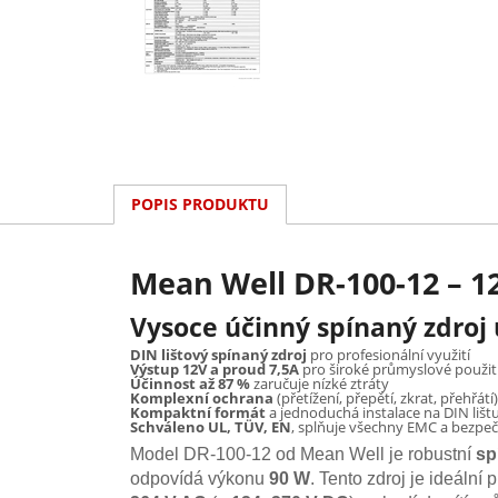
POPIS PRODUKTU
Mean Well DR-100-12 – 12
Vysoce účinný spínaný zdroj
DIN lištový spínaný zdroj
pro profesionální využití
Výstup 12V a proud 7,5A
pro široké průmyslové použit
Účinnost až 87 %
zaručuje nízké ztráty
Komplexní ochrana
(přetížení, přepětí, zkrat, přehřátí)
Kompaktní formát
a jednoduchá instalace na DIN lišt
Schváleno UL, TÜV, EN
, splňuje všechny EMC a bezpe
Model DR-100-12 od Mean Well je robustní
sp
odpovídá výkonu
90 W
. Tento zdroj je ideáln