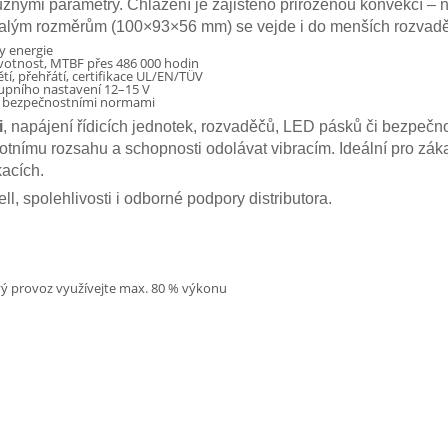
 různými parametry. Chlazení je zajištěno přirozenou konvekcí –
íky malým rozměrům (100×93×56 mm) se vejde i do menších rozvad
ty energie
votnost, MTBF přes 486 000 hodin
ětí, přehřátí, certifikace UL/EN/TÜV
upního nastavení 12–15 V
i bezpečnostními normami
i
, napájení řídicích jednotek, rozvaděčů, LED pásků či bezpeč
otnímu rozsahu a schopnosti odolávat vibracím. Ideální pro zákaz
kacích.
, spolehlivosti i odborné podpory distributora.
ivý provoz využívejte max. 80 % výkonu