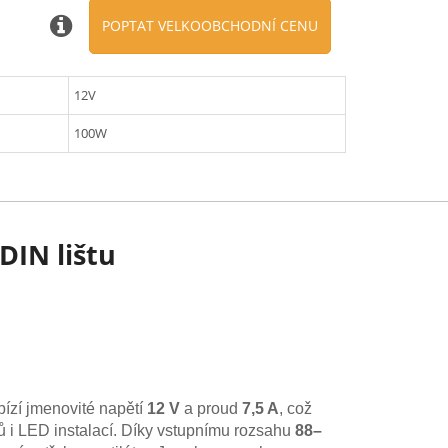
POPTAT VELKOOBCHODNÍ CENU
12V
100W
DIN lištu
bízí jmenovité napětí
12 V
a proud
7,5 A
, což
čů i LED instalací. Díky vstupnímu rozsahu
88–