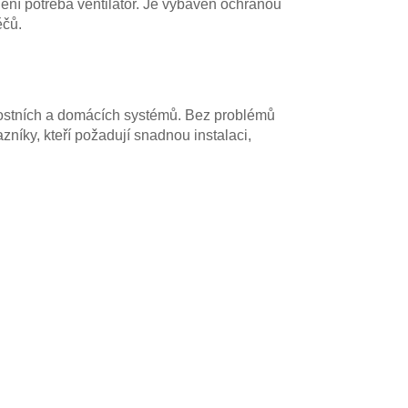
 není potřeba ventilátor. Je vybaven ochranou
ěčů.
nostních a domácích systémů. Bez problémů
níky, kteří požadují snadnou instalaci,