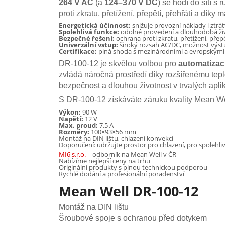
264 V AC
(a
124–370 V DC
) se hodí do sítí s
proti zkratu, přetížení, přepětí, přehřátí a d
Energetická účinnost:
snižuje provozní náklady i ztrá
Spolehlivá funkce:
odolné provedení a dlouhodobá ži
Bezpečné řešení:
ochrana proti zkratu, přetížení, přep
Univerzální vstup:
široký rozsah AC/DC, možnost výst
Certifikace:
plná shoda s mezinárodními a evropským
DR-100-12 je skvělou volbou pro
automatizac
zvládá náročná prostředí díky rozšířenému tepl
bezpečnost a dlouhou životnost v trvalých apli
S DR-100-12 získáváte záruku kvality Mean Well
Výkon:
90 W
Napětí:
12 V
Max. proud:
7,5 A
Rozměry:
100×93×56 mm
Montáž na DIN lištu, chlazení konvekcí
Doporučení: udržujte prostor pro chlazení, pro spolehl
MI6 s.r.o.
– odborník na Mean Well v ČR
Nabízíme nejlepší ceny na trhu
Originální produkty s plnou technickou podporou
Rychlé dodání a profesionální poradenství
Mean Well DR-100-12
Montáž na DIN lištu
Šroubové spoje s ochranou před dotykem