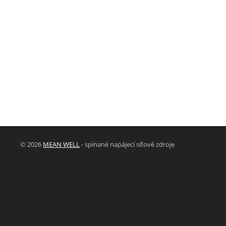
© 2026
MEAN WELL
- spínané napájecí síťové zdroje