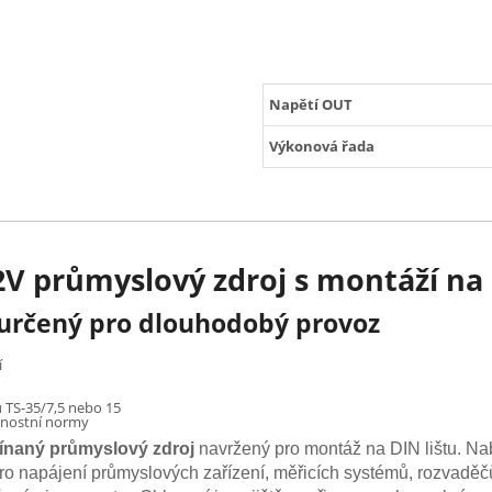
Napětí OUT
Výkonová řada
V průmyslový zdroj s montáží na 
 určený pro dlouhodobý provoz
í
u TS-35/7,5 nebo 15
čnostní normy
ínaný průmyslový zdroj
navržený pro montáž na DIN lištu. Na
í pro napájení průmyslových zařízení, měřicích systémů, rozvadě