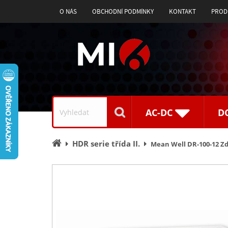
O NÁS
OBCHODNÍ PODMÍNKY
KONTAKT
PROD
Vyhledávání
AC-DC
D
Úvodní
HDR serie třída II.
Mean Well DR-100-12 Zd
stránka