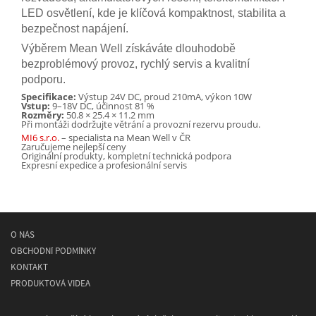
LED osvětlení, kde je klíčová kompaktnost, stabilita a
bezpečnost napájení.
Výběrem Mean Well získáváte dlouhodobě
bezproblémový provoz, rychlý servis a kvalitní
podporu.
Specifikace:
Výstup 24V DC, proud 210mA, výkon 10W
Vstup:
9–18V DC, účinnost 81 %
Rozměry:
50.8 × 25.4 × 11.2 mm
Při montáži dodržujte větrání a provozní rezervu proudu.
MI6 s.r.o.
– specialista na Mean Well v ČR
Zaručujeme nejlepší ceny
Originální produkty, kompletní technická podpora
Expresní expedice a profesionální servis
O NÁS
OBCHODNÍ PODMÍNKY
KONTAKT
PRODUKTOVÁ VIDEA
© 2026
MEAN WELL
- spínané napájecí síťové zdroje