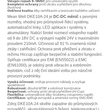
Vstupní rozsah 9–18VDC
pro univerzální využití
Kompletní ochrany
proti zkratu a přetížení pro dlouhou
životnost
Ověřená kvalita
díky certifikacím a testování každého zařízení
Mean Well DKE10A-24 je
DC-DC měnič
s pevnými
rozměry, vhodný pro průmyslové řídicí systémy,
automatizační linky, LED aplikace i systémy s
akumulátory. Nabízí široké rozmezí vstupního napětí
od 9 do 18V DC a výstupní napětí 24V s maximálním
proudem 210mA. Účinnost až 81 % znamená nízké
ztráty i zahřívání. Ochrana proti přetížení a zkratu v
režimu Hiccup zajišťuje bezpečné a stabilní fungování.
Splňuje certifikace pro EMI (EN55022) a EMC
(EN61000), je odolný proti vibracím a extrémním
teplotám, což z něj činí ideální volbu pro náročné
provozní podmínky.
Vysoká účinnost:
snižuje provozní náklady a zvyšuje
spolehlivost
Robustnost:
dlouhá MTBF a odolnost konstrukce
Bezpečnost:
ochrany proti zkratu/přetížení (Hi-Cup)
Flexibilita:
univerzálnost díky širokému vstupnímu napětí
Certifikace:
splňuje evropské a americké normy EMC/EMI
Zdroj DKE10A-24 skvěle zapadne do průmyslových
rozvaděčů, akumulátorových řešení, telekomunikací i