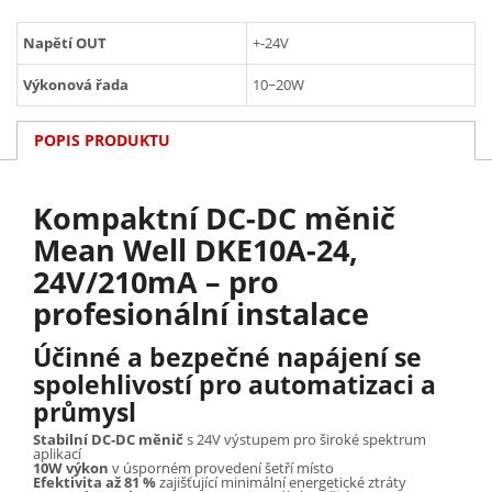
Napětí OUT
+-24V
Výkonová řada
10~20W
POPIS PRODUKTU
Kompaktní DC-DC měnič
Mean Well DKE10A-24,
24V/210mA – pro
profesionální instalace
Účinné a bezpečné napájení se
spolehlivostí pro automatizaci a
průmysl
Stabilní DC-DC měnič
s 24V výstupem pro široké spektrum
aplikací
10W výkon
v úsporném provedení šetří místo
Efektivita až 81 %
zajišťující minimální energetické ztráty