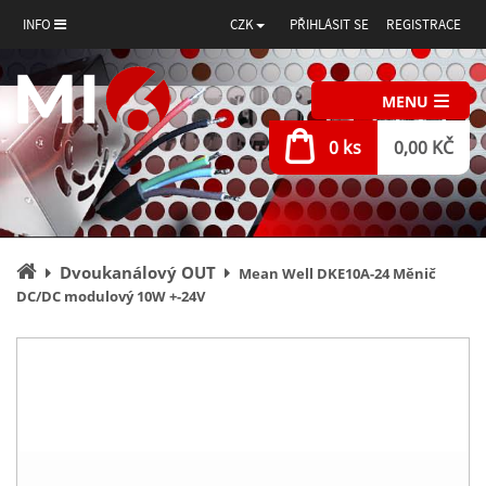
INFO
CZK
PŘIHLÁSIT SE
REGISTRACE
MENU
0 ks
0,00 KČ
Úvodní
Dvoukanálový OUT
Mean Well DKE10A-24 Měnič
stránka
DC/DC modulový 10W +-24V