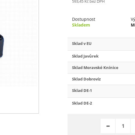
593,45 Kč
bez DPH
Dostupnost
V
Skladem
M
Sklad v EU
Sklad Javůrek
Sklad Moravské Knínice
Sklad Dobrovíz
Sklad DE-1
Sklad DE-2