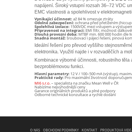
napájení. Široký vstupní rozsah 36–72 VDC umo
EMC vlastnosti a spolehlivost v elektromagneti
Vynikající účinnost:
až 84 % omezuje ztráty
Odolné zabezpečení:
ochrana před přetížením (hiccup 
Spolehlivá izolace:
1500VDC mezi vstupem a výstupe
Připravenost na integraci:
EMI filtr, možnost dálko
Dlouhá provozní doba:
MTBF min. 600 000 hodin dle 
Snadná montáž:
šroubovací i pájecí řešení, pinová kom
Ideální řešení pro převod vyššího stejnosměrné
elektronika. Využití najde i v rozvaděčích a mo
Kombinace výborné účinnosti, robustního těla 
bezproblémovou funkci.
Hlavní parametry:
12 V / 100–500 mA (výstup), maximá
Praktické rady:
Pro maximální životnost doporučujeme 
MI6 s.r.o.
– specialista na značku Mean Well v ČR
Nabízíme nejvýhodnější ceny
Garance originálních produktů a plné podpory
Odborné technické konzultace a rychlé dodání
O NÁS
OBCHODNÍ PODMÍNKY
KONTAKT
PRODUKTOVÁ VIDE