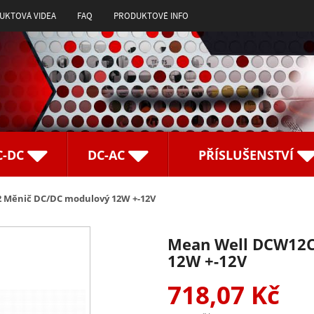
UKTOVÁ VIDEA
FAQ
PRODUKTOVÉ INFO
C-DC
DC-AC
PŘÍSLUŠENSTVÍ
 Měnič DC/DC modulový 12W +-12V
Mean Well DCW12C
12W +-12V
718,07 Kč