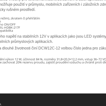
žňuje použití v průmyslu, mobilních zařízeních i záložních zdr
cky rušném prostředí.
režim), zkratem či přehřátím
m
vého ON/OFF
MIL-HDBK-217F
patibilita
ho napětí na stabilních 12V v aplikacích jako jsou LED systémy, 
bilních průmyslových aplikacích.
a dlouhé životnosti činí DCW12C-12 volbou číslo jedna pro záka
lní výkon 12 W, účinnost 84 %, rozměry 31,8×20,3×12,2 mm, vstup 36–72 VDC,
zachovat 20% rezervu proudu, zajistit proudění vzduchu a chránit proti 
A