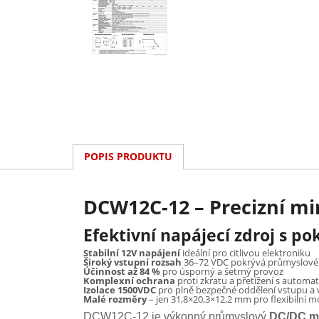
POPIS PRODUKTU
DCW12C-12 – Precizní mi
Efektivní napájecí zdroj s 
Stabilní 12V napájení
ideální pro citlivou elektroniku
Široký vstupní rozsah
36–72 VDC pokrývá průmyslové 
Účinnost až 84 %
pro úsporný a šetrný provoz
Komplexní ochrana
proti zkratu a přetížení s autom
Izolace 1500VDC
pro plně bezpečné oddělení vstupu a
Malé rozměry
– jen 31,8×20,3×12,2 mm pro flexibilní 
DCW12C-12 je výkonný průmyslový
DC/DC m