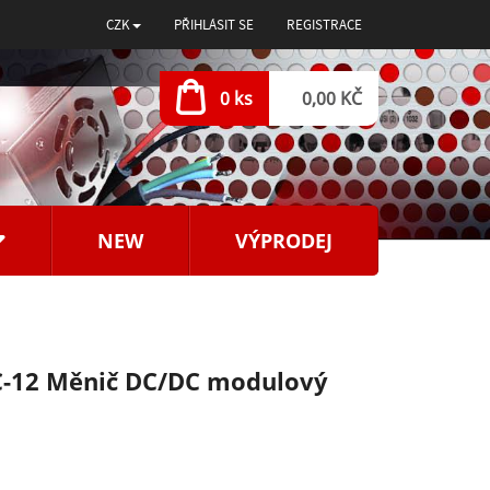
CZK
PŘIHLÁSIT SE
REGISTRACE
0 ks
0,00 KČ
NEW
VÝPRODEJ
-12 Měnič DC/DC modulový