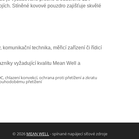
ojích. Stíněné kovové pouzdro zajišťuje skvělé
komunikační technika, měřicí zařízení či řídicí
zníky vyžadující kvalitu Mean Well a
 chlazení konvekcí, ochrana proti přetížení a zkratu
dlouhodobému přetížení
© 2026
MEAN WELL
- spínané napájecí síťové zdroje