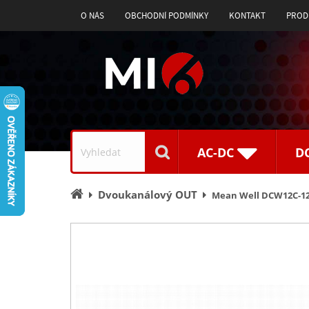
O NÁS
OBCHODNÍ PODMÍNKY
KONTAKT
PROD
Vyhledávání
AC-DC
D
Úvodní
Dvoukanálový OUT
Mean Well DCW12C-12
stránka