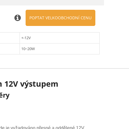
POPTAT VELKOOBCHODNÍ CENU
+-12V
10~20W
ím 12V výstupem
ěry
 kde je vyžadováno přesné a oddělené 12V