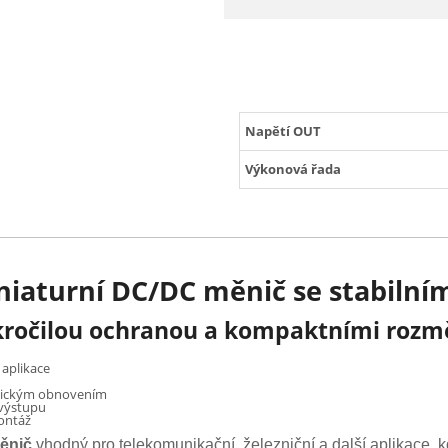
Napětí OUT
Výkonová řada
niaturní DC/DC měnič se stabiln
pokročilou ochranou a kompaktními rozm
aplikace
atickým obnovením
 výstupu
montáž
ěnič
vhodný pro telekomunikační, železniční a další aplikace,