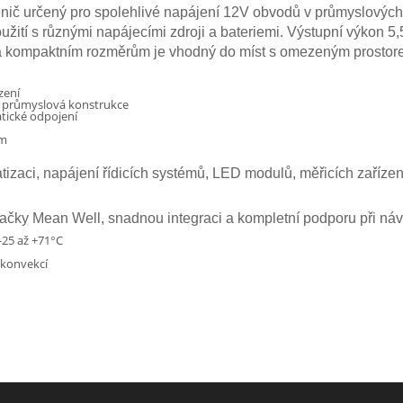
 určený pro spolehlivé napájení 12V obvodů v průmyslových, a
tí s různými napájecími zdroji a bateriemi. Výstupní výkon 5,5 
a kompaktním rozměrům je vhodný do míst s omezeným prostore
zení
á průmyslová konstrukce
atické odpojení
mm
izaci, napájení řídicích systémů, LED modulů, měřicích zařízení
značky Mean Well, snadnou integraci a kompletní podporu při ná
-25 až +71°C
 konvekcí