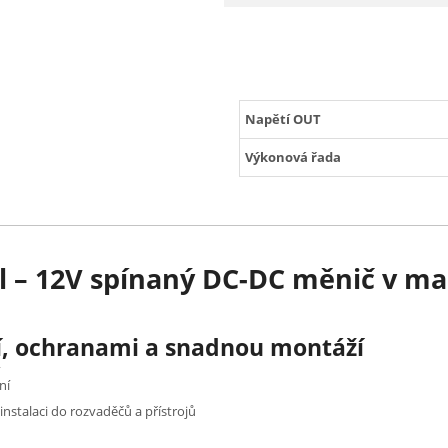
Napětí OUT
Výkonová řada
– 12V spínaný DC-DC měnič v mal
í, ochranami a snadnou montáží
ní
nstalaci do rozvaděčů a přístrojů