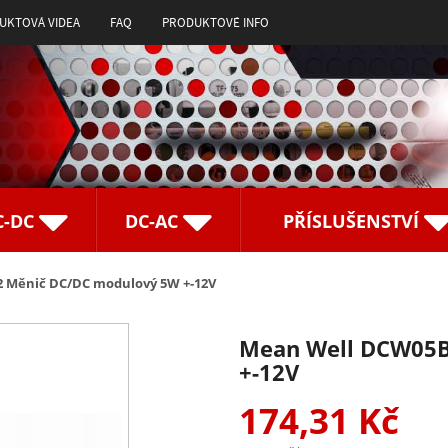
UKTOVÁ VIDEA
FAQ
PRODUKTOVÉ INFO
C-DC
DC-AC
PŘÍSLUŠENSTVÍ
 Měnič DC/DC modulový 5W +-12V
Mean Well DCW05B
+-12V
174,31 Kč