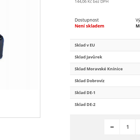
144,06 Kč
bez DPH
Dostupnost
V
Není skladem
M
Sklad v EU
Sklad Javůrek
Sklad Moravské Knínice
Sklad Dobrovíz
Sklad DE-1
Sklad DE-2