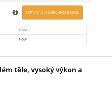
POPTAT VELKOOBCHODNÍ CENU
+-12V
1~5W
ém těle, vysoký výkon a