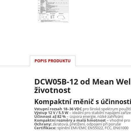
POPIS PRODUKTU
DCW05B-12 od Mean Well 
životnost
Kompaktní měnič s účinnost
Vstupní rozsah 18–36 VDC
pro široké spektrum použití
Výstup 12 V / 5,5 W
– ideální pro stabilní napájení zaříze
Účinnost až 82 %
– úspora energie, nízké zahřívání
Kompaktní rozměry a malá hmotnost
– vhodné pro i
Ochrany:
zkratová, přetížení, odpojení při poruše
Certifikace:
splnění EMI/EMC EN55022, FCC, EN61000