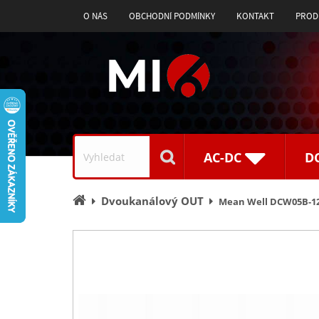
O NÁS
OBCHODNÍ PODMÍNKY
KONTAKT
PROD
Vyhledávání
AC-DC
D
Úvodní
Dvoukanálový OUT
Mean Well DCW05B-12
stránka