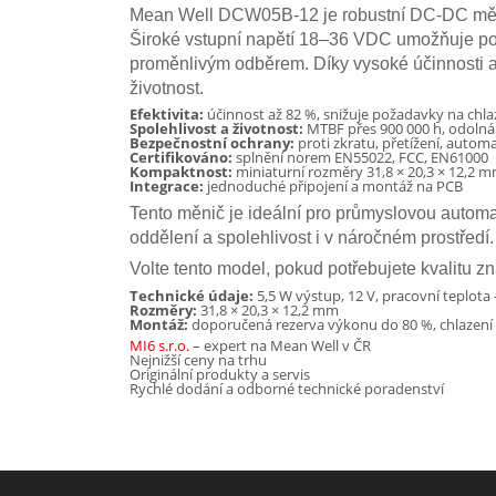
Mean Well DCW05B-12 je robustní DC-DC měnič
Široké vstupní napětí 18–36 VDC umožňuje použi
proměnlivým odběrem. Díky vysoké účinnosti 
životnost.
Efektivita:
účinnost až 82 %, snižuje požadavky na chla
Spolehlivost a životnost:
MTBF přes 900 000 h, odoln
Bezpečnostní ochrany:
proti zkratu, přetížení, autom
Certifikováno:
splnění norem EN55022, FCC, EN61000
Kompaktnost:
miniaturní rozměry 31,8 × 20,3 × 12,2 
Integrace:
jednoduché připojení a montáž na PCB
Tento měnič je ideální pro průmyslovou automat
oddělení a spolehlivost i v náročném prostředí.
Volte tento model, pokud potřebujete kvalitu 
Technické údaje:
5,5 W výstup, 12 V, pracovní teplota 
Rozměry:
31,8 × 20,3 × 12,2 mm
Montáž:
doporučená rezerva výkonu do 80 %, chlazení
MI6 s.r.o.
– expert na Mean Well v ČR
Nejnižší ceny na trhu
Originální produkty a servis
Rychlé dodání a odborné technické poradenství