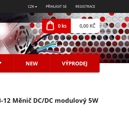
CZK
PŘIHLÁSIT SE
REGISTRACE
0 ks
0,00 KČ
NEW
VÝPRODEJ
-12 Měnič DC/DC modulový 5W