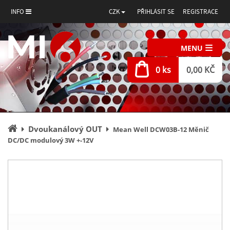
INFO
CZK
PŘIHLÁSIT SE
REGISTRACE
MENU
0 ks
0,00 KČ
Úvodní
Dvoukanálový OUT
Mean Well DCW03B-12 Měnič
stránka
DC/DC modulový 3W +-12V