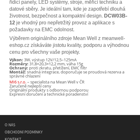
řídicí panely, LED systémy, stroje, měřicí techniku a
datové sběry. Je ideální tam, kde je zapotřebí dlouhá
životnost, bezpečnost a kompaktní design.
DCW03B-
12
je vhodný pro nepřetržitý provoz a aplikace s
požadavky na EMC odolnost.
Výběrem originálního zdroje Mean Well z meanwell-
eshop.cz získáváte jistotu kvality, podporu a výhodnou
cenu pro všechny vaše projekty.
Výkon:
3W, výstup 12V/12,5–125mA
Rozměry:
31,8×20,3×12,2 mm, váha 15g
Ochrany:
proti zkratu, přetížení, EMC filtr
Montáž:
snadná integrace, doporučuje se proudová rezerva a
správné chlazení
MI6 s.r.o.
– specialista na Mean Well v ČR
Zaručeně nejlepší ceny
Originální produkty s odbornou podporou
Expresní doručení a technické poradenství
O NÁS
OBCHODNÍ PODMÍNKY
KONTAKT