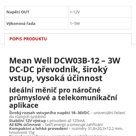
Napětí OUT
+-12V
Výkonová řada
1~5W
POPIS PRODUKTU
Mean Well DCW03B-12 – 3W
DC-DC převodník, široký
vstup, vysoká účinnost
Ideální měnič pro náročné
průmyslové a telekomunikační
aplikace
Široký rozsah vstupního napětí 18–36VDC
– univerzální řešení
do různých systémů
Stabilní 12V výstup
s proudem až 125mA
Až 82% účinnost
– šetří energii a omezuje zahřívání
Kompaktní a lehké provedení
– rozměry 31,8×20,3×12,2 mm,
hmotnost 15g