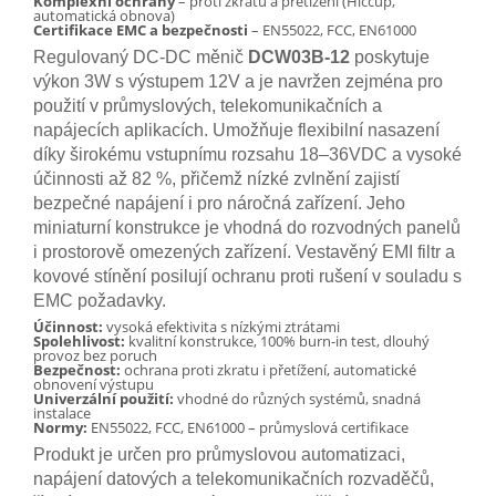
Komplexní ochrany
– proti zkratu a přetížení (Hiccup,
automatická obnova)
Certifikace EMC a bezpečnosti
– EN55022, FCC, EN61000
Regulovaný DC-DC měnič
DCW03B-12
poskytuje
výkon 3W s výstupem 12V a je navržen zejména pro
použití v průmyslových, telekomunikačních a
napájecích aplikacích. Umožňuje flexibilní nasazení
díky širokému vstupnímu rozsahu 18–36VDC a vysoké
účinnosti až 82 %, přičemž nízké zvlnění zajistí
bezpečné napájení i pro náročná zařízení. Jeho
miniaturní konstrukce je vhodná do rozvodných panelů
i prostorově omezených zařízení. Vestavěný EMI filtr a
kovové stínění posilují ochranu proti rušení v souladu s
EMC požadavky.
Účinnost:
vysoká efektivita s nízkými ztrátami
Spolehlivost:
kvalitní konstrukce, 100% burn-in test, dlouhý
provoz bez poruch
Bezpečnost:
ochrana proti zkratu i přetížení, automatické
obnovení výstupu
Univerzální použití:
vhodné do různých systémů, snadná
instalace
Normy:
EN55022, FCC, EN61000 – průmyslová certifikace
Produkt je určen pro průmyslovou automatizaci,
napájení datových a telekomunikačních rozvaděčů,