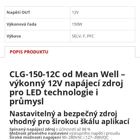
Napětí OUT
12V
Výkonová řada
150W
Výbava
SELV, F, PFC
POPIS PRODUKTU
CLG-150-12C od Mean Well –
výkonný 12V napájecí zdroj
pro LED technologie i
průmysl
Nastavitelný a bezpečný zdroj
vhodný pro širokou škálu aplikací
Spínaný napájecí zdroj
s účinností až 88 %
Možnost přesného nastavení
výstupního napětí i proudu
Široké možnosti napájení
90–280VAC i 127–396VDC