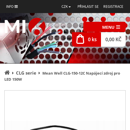
INFO
CZK
PŘIHLÁSIT SE
REGISTRACE
MENU
0 ks
0,00 KČ
Úvodní
CLG serie
Mean Well CLG-150-12C Napájecí zdroj pro
stránka
LED 150W