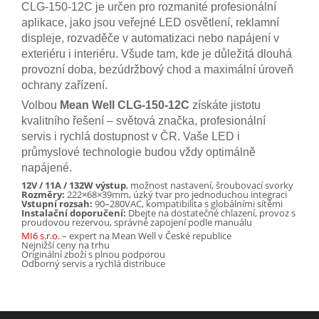
CLG-150-12C je určen pro rozmanité profesionální
aplikace, jako jsou veřejné LED osvětlení, reklamní
displeje, rozvaděče v automatizaci nebo napájení v
exteriéru i interiéru. Všude tam, kde je důležitá dlouhá
provozní doba, bezúdržbový chod a maximální úroveň
ochrany zařízení.
Volbou
Mean Well CLG-150-12C
získáte jistotu
kvalitního řešení – světová značka, profesionální
servis i rychlá dostupnost v ČR. Vaše LED i
průmyslové technologie budou vždy optimálně
napájené.
12V / 11A / 132W výstup
, možnost nastavení, šroubovací svorky
Rozměry:
222×68×39mm, úzký tvar pro jednoduchou integraci
Vstupní rozsah:
90–280VAC, kompatibilita s globálními sítěmi
Instalační doporučení:
Dbejte na dostatečné chlazení, provoz s
proudovou rezervou, správné zapojení podle manuálu
MI6 s.r.o.
– expert na Mean Well v České republice
Nejnižší ceny na trhu
Originální zboží s plnou podporou
Odborný servis a rychlá distribuce