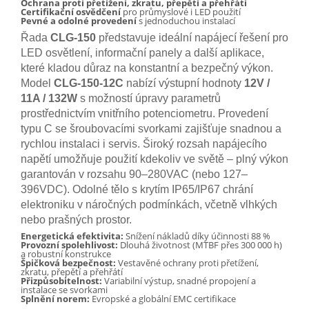
Ochrana proti přetížení, zkratu, přepětí a přehřátí
Certifikační osvědčení
pro průmyslové i LED použití
Pevné a odolné provedení
s jednoduchou instalací
Řada
CLG-150
představuje ideální napájecí řešení pro
LED osvětlení, informační panely a další aplikace,
které kladou důraz na konstantní a bezpečný výkon.
Model
CLG-150-12C
nabízí výstupní hodnoty
12V /
11A / 132W
s možností úpravy parametrů
prostřednictvím vnitřního potenciometru. Provedení
typu C se šroubovacími svorkami zajišťuje snadnou a
rychlou instalaci i servis. Široký rozsah napájecího
napětí umožňuje použití kdekoliv ve světě – plný výkon
garantován v rozsahu 90–280VAC (nebo 127–
396VDC). Odolné tělo s krytím IP65/IP67 chrání
elektroniku v náročných podmínkách, včetně vlhkých
nebo prašných prostor.
Energetická efektivita:
Snížení nákladů díky účinnosti 88 %
Provozní spolehlivost:
Dlouhá životnost (MTBF přes 300 000 h)
a robustní konstrukce
Špičková bezpečnost:
Vestavěné ochrany proti přetížení,
zkratu, přepětí a přehřátí
Přizpůsobitelnost:
Variabilní výstup, snadné propojení a
instalace se svorkami
Splnění norem:
Evropské a globální EMC certifikace