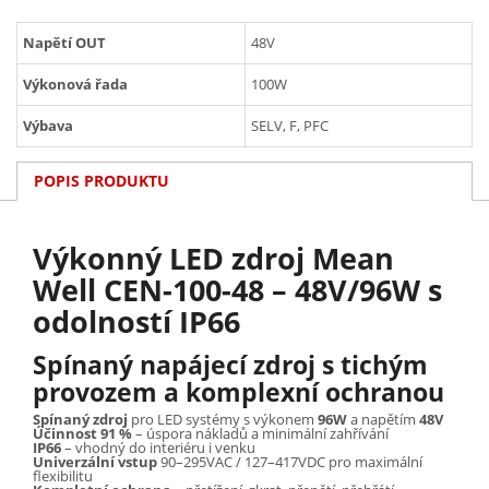
Napětí OUT
48V
Výkonová řada
100W
Výbava
SELV, F, PFC
POPIS PRODUKTU
Výkonný LED zdroj Mean
Well CEN-100-48 – 48V/96W s
odolností IP66
Spínaný napájecí zdroj s tichým
provozem a komplexní ochranou
Spínaný zdroj
pro LED systémy s výkonem
96W
a napětím
48V
Účinnost 91 %
– úspora nákladů a minimální zahřívání
IP66
– vhodný do interiéru i venku
Univerzální vstup
90–295VAC / 127–417VDC pro maximální
flexibilitu