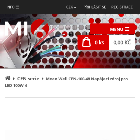
INFO
CZK
PŘIHLÁSIT SE
REGISTRACE
MENU
0 ks
0,00 KČ
Úvodní
CEN serie
Mean Well CEN-100-48 Napájecí zdroj pro
stránka
LED 100W 4