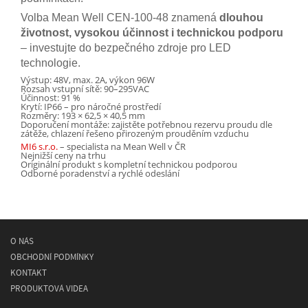
Volba Mean Well CEN-100-48 znamená
dlouhou
životnost, vysokou účinnost i technickou podporu
– investujte do bezpečného zdroje pro LED
technologie.
Výstup: 48V, max. 2A, výkon 96W
Rozsah vstupní sítě: 90–295VAC
Účinnost: 91 %
Krytí: IP66 – pro náročné prostředí
Rozměry: 193 × 62,5 × 40,5 mm
Doporučení montáže: zajistěte potřebnou rezervu proudu dle
zátěže, chlazení řešeno přirozeným prouděním vzduchu
MI6 s.r.o.
– specialista na Mean Well v ČR
Nejnižší ceny na trhu
Originální produkt s kompletní technickou podporou
Odborné poradenství a rychlé odeslání
O NÁS
OBCHODNÍ PODMÍNKY
KONTAKT
PRODUKTOVÁ VIDEA