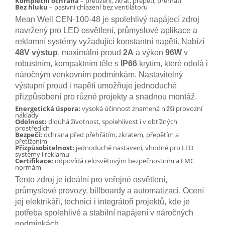
Kompletní ochrana
– přetížení, zkrat, přepětí, přehřátí
Bez hluku
– pasivní chlazení bez ventilátoru
Mean Well CEN-100-48 je spolehlivý napájecí zdroj
navržený pro LED osvětlení, průmyslové aplikace a
reklamní systémy vyžadující konstantní napětí. Nabízí
48V výstup
, maximální proud
2A
a výkon
96W
v
robustním, kompaktním těle s
IP66
krytím, které odolá i
náročným venkovním podmínkám. Nastavitelný
výstupní proud i napětí umožňuje jednoduché
přizpůsobení pro různé projekty a snadnou montáž.
Energetická úspora:
vysoká účinnost znamená nižší provozní
náklady
Odolnost:
dlouhá životnost, spolehlivost i v obtížných
prostředích
Bezpečí:
ochrana před přehřátím, zkratem, přepětím a
přetížením
Přizpůsobitelnost:
jednoduché nastavení, vhodné pro LED
systémy i reklamu
Certifikace:
odpovídá celosvětovým bezpečnostním a EMC
normám
Tento zdroj je ideální pro veřejné osvětlení,
průmyslové provozy, billboardy a automatizaci. Ocení
jej elektrikáři, technici i integrátoři projektů, kde je
potřeba spolehlivé a stabilní napájení v náročných
podmínkách.