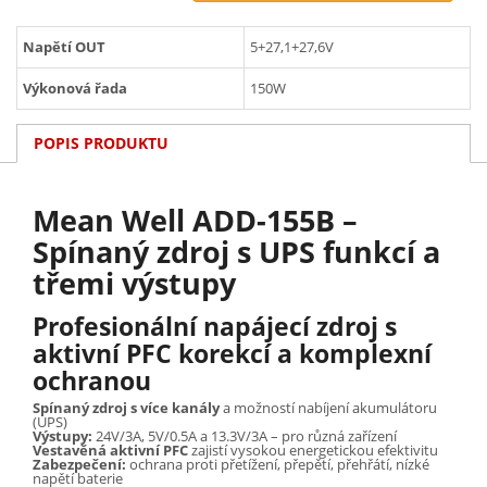
Napětí OUT
5+27,1+27,6V
Výkonová řada
150W
POPIS PRODUKTU
Mean Well ADD-155B –
Spínaný zdroj s UPS funkcí a
třemi výstupy
Profesionální napájecí zdroj s
aktivní PFC korekcí a komplexní
ochranou
Spínaný zdroj s více kanály
a možností nabíjení akumulátoru
(UPS)
Výstupy:
24V/3A, 5V/0.5A a 13.3V/3A – pro různá zařízení
Vestavěná aktivní PFC
zajistí vysokou energetickou efektivitu
Zabezpečení:
ochrana proti přetížení, přepětí, přehřátí, nízké
napětí baterie