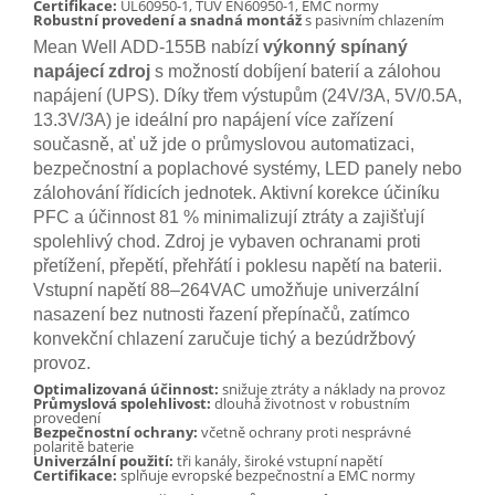
Certifikace:
UL60950-1, TUV EN60950-1, EMC normy
Robustní provedení a snadná montáž
s pasivním chlazením
Mean Well ADD-155B nabízí
výkonný spínaný
napájecí zdroj
s možností dobíjení baterií a zálohou
napájení (UPS). Díky třem výstupům (24V/3A, 5V/0.5A,
13.3V/3A) je ideální pro napájení více zařízení
současně, ať už jde o průmyslovou automatizaci,
bezpečnostní a poplachové systémy, LED panely nebo
zálohování řídicích jednotek. Aktivní korekce účiníku
PFC a účinnost 81 % minimalizují ztráty a zajišťují
spolehlivý chod. Zdroj je vybaven ochranami proti
přetížení, přepětí, přehřátí i poklesu napětí na baterii.
Vstupní napětí 88–264VAC umožňuje univerzální
nasazení bez nutnosti řazení přepínačů, zatímco
konvekční chlazení zaručuje tichý a bezúdržbový
provoz.
Optimalizovaná účinnost:
snižuje ztráty a náklady na provoz
Průmyslová spolehlivost:
dlouhá životnost v robustním
provedení
Bezpečnostní ochrany:
včetně ochrany proti nesprávné
polaritě baterie
Univerzální použití:
tři kanály, široké vstupní napětí
Certifikace:
splňuje evropské bezpečnostní a EMC normy