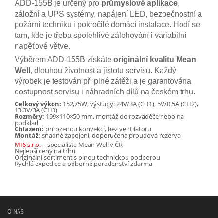
ADD-155B je určený pro
průmyslové aplikace
,
záložní a UPS systémy, napájení LED, bezpečnostní a
požární techniku i pokročilé domácí instalace. Hodí se
tam, kde je třeba spolehlivé zálohování i variabilní
napěťové větve.
Výběrem ADD-155B získáte
originální kvalitu Mean
Well
, dlouhou životnost a jistotu servisu. Každý
výrobek je testován při plné zátěži a je garantována
dostupnost servisu i náhradních dílů na českém trhu.
Celkový výkon:
152,75W, výstupy: 24V/3A (CH1), 5V/0.5A (CH2),
13.3V/3A (CH3)
Rozměry:
199×110×50 mm, montáž do rozvaděče nebo na
podklad
Chlazení:
přirozenou konvekcí, bez ventilátoru
Montáž:
snadné zapojení, doporučena proudová rezerva
MI6 s.r.o.
– specialista Mean Well v ČR
Nejlepší ceny na trhu
Originální sortiment s plnou technickou podporou
Rychlá expedice a odborné poradenství zdarma
O NÁS