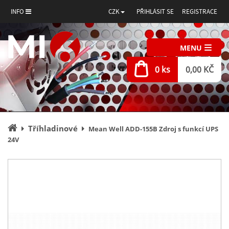
INFO
CZK
PŘIHLÁSIT SE
REGISTRACE
MENU
0 ks
0,00 KČ
Úvodní
Tříhladinové
Mean Well ADD-155B Zdroj s funkcí UPS
stránka
24V