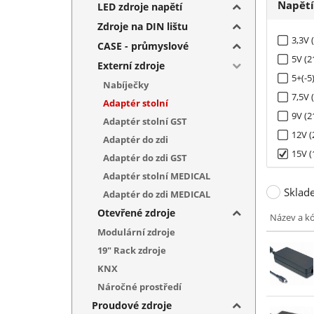
Napět
LED zdroje napětí
Zdroje na DIN lištu
3,3V 
CASE - průmyslové
5V (2
Externí zdroje
5+(-5
Nabíječky
7,5V 
Adaptér stolní
9V (2
Adaptér stolní GST
12V (
Adaptér do zdi
15V (
Adaptér do zdi GST
18V (
Adaptér stolní MEDICAL
Sklad
19V (
Adaptér do zdi MEDICAL
20V (
Otevřené zdroje
Název a k
24V (
Modulární zdroje
27,2V
19" Rack zdroje
28V (
KNX
48V (
Náročné prostředí
Proudové zdroje