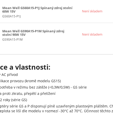
Mean Well GS60A15-P1J Spínaný zdroj stolní
Není skladem
60W 15V
GS60A15-P1J
Mean Well GS90A15-P1M Spínaný zdroj
Není skladem
stolní 90W 15V
GS90A15-P1M
e a vlastnosti:
 AC přívod
dikace provozu (kromě modelu GS15)
potřeba v režimu bez zátěže (<0,3W/0,5W) - GS série
 proti zkratu, přepětí a přetížení
2 roky (série GS)
aptéry série GS a P disponují plně uzavřeným plastovým pláštěm. 
eplota se liší dle modelu v rozmezí -30°C až 70°C. Účinnost těchto 