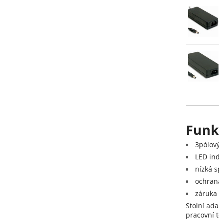
Funkc
3pólový
LED in
nízká s
ochrana
záruka 
Stolní ad
pracovní t