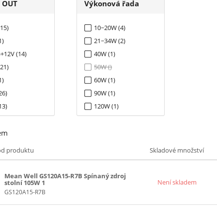
í OUT
Výkonová řada
(15)
10~20W (4)
1)
21~34W (2)
)+12V (14)
40W (1)
(21)
50W ()
1)
60W (1)
26)
90W (1)
13)
120W (1)
21)
160W (1)
em
14)
201~239W (1)
18)
241~299W (1)
ód produktu
Skladové množství
27)
 (14)
Mean Well GS120A15-R7B Spínaný zdroj
Není skladem
stolní 105W 1
18)
GS120A15-R7B
27)