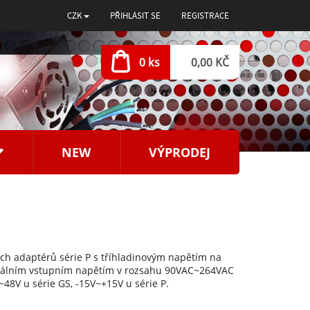
CZK
PŘIHLÁSIT SE
REGISTRACE
0 ks
0,00 KČ
NEW
VÝPRODEJ
ích adaptérů série P s tříhladinovým napětím na
rzálním vstupním napětím v rozsahu 90VAC~264VAC
48V u série GS, -15V~+15V u série P.