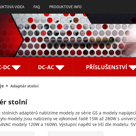
UKTOVÁ VIDEA
FAQ
PRODUKTOVÉ INFO
C-DC
DC-AC
PŘÍSLUŠENSTVÍ
je
Adaptér stolní
r stolní
ii stolních adaptérů nabízíme modely ze série GS a modely napájec
Tyto modely jsou nabízeny ve výkonové řadě 15W až 280W s unive
4VAC modely 120W a 160W). Výstupní napětí se liší dle modelu: 5V~