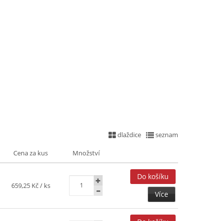
dlaždice
seznam
Cena za kus
Množství
659,25 Kč
/ ks
Více