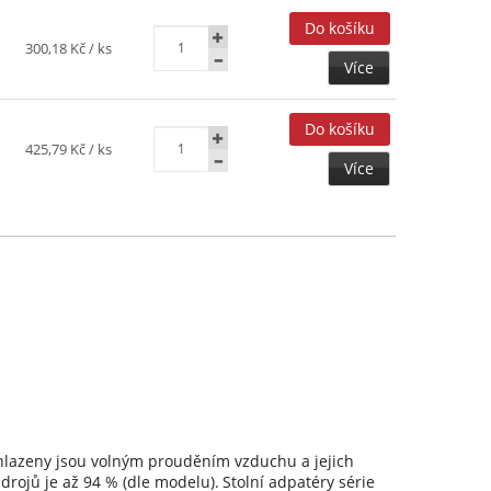
300,18 Kč
/ ks
Více
425,79 Kč
/ ks
Více
Chlazeny jsou volným prouděním vzduchu a jejich
zdrojů je až 94 % (dle modelu).
Stolní adpatéry série